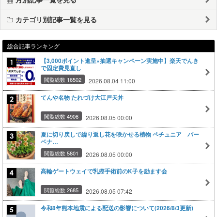
カテゴリ別記事一覧を見る
総合記事ランキング
【3,000ポイント進呈×抽選キャンペーン実施中】楽天でんき
で固定費見直し
閲覧総数 16502
2026.08.04 11:00
てんや名物 たれづけ大江戸天丼
閲覧総数 4906
2026.08.05 00:00
夏に切り戻しで繰り返し花を咲かせる植物 ペチュニア バー
ベナ…
閲覧総数 5801
2026.08.05 00:00
高輪ゲートウェイで乳癌手術前のK子を励ます会
閲覧総数 2685
2026.08.05 07:42
令和8年熊本地震による配送の影響について(2026/8/3更新)