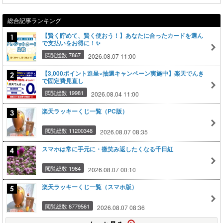
総合記事ランキング
【賢く貯めて、賢く使おう！】あなたに合ったカードを選ん
で支払いをお得に！✨
閲覧総数 7867
2026.08.07 11:00
【3,000ポイント進呈×抽選キャンペーン実施中】楽天でんき
で固定費見直し
閲覧総数 19981
2026.08.04 11:00
楽天ラッキーくじ一覧（PC版）
閲覧総数 11200348
2026.08.07 08:35
スマホは常に手元に・微笑み返したくなる千日紅
閲覧総数 1964
2026.08.07 00:10
楽天ラッキーくじ一覧（スマホ版）
閲覧総数 8779561
2026.08.07 08:36