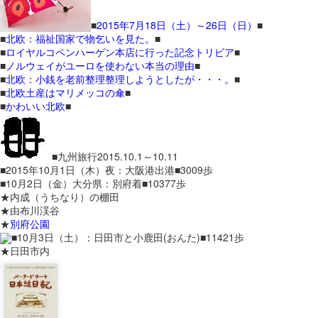
■
2015年7月18日（土）～26日（日）
■
■
北欧：福祉国家で物乞いを見た。
■
■
ロイヤルコペンハーゲン本店に行った記念トリビア
■
■
ノルウェイがユーロを使わない本当の理由
■
■
北欧：小銭を老前整理整理しようとしたが・・・。
■
■
北欧土産はマリメッコの傘
■
■
かわいい北欧
■
■九州旅行2015.10.1～10.11
■2015年10月1日（木）夜：大阪港出港■3009歩
■10月2日（金）大分県：別府着■10377歩
★内成（うちなり）の棚田
★由布川渓谷
★
別府公園
■10月3日（土）：日田市と小鹿田(おんた)■11421歩
★日田市内