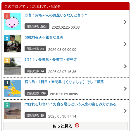
このブログでよく読まれている記事
方言：赤ちゃんのお座りをなんと言う？
閲覧総数 2924
2023.02.25 00:03
開戦前夜★不都合な真実
閲覧総数 34
2026.08.06 00:00
5/24-1：長野県・長野市・善光寺
閲覧総数 14
2026.08.07 16:36
宮古島：4日目：来間島（くりまじま）そして帰路
閲覧総数 739
2018.12.29 00:05
のぼれる灯台16：灯台を巡るという人生の楽しみ方がある
閲覧総数 89
2025.05.30 17:14
もっと見る