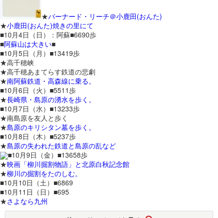
★
バーナード・リーチ＠小鹿田(おんた)
★
小鹿田(おんた)焼きの里にて
■10月4日（日）：阿蘇■6690歩
■
阿蘇山は大きい
■
■10月5日（月）■13419歩
★高千穂峡
★高千穂あまてらす鉄道の悲劇
★
南阿蘇鉄道・高森線に乗る。
■10月6日（火）■5511歩
★
長崎県・島原の湧水を歩く。
■10月7日（水）■13233歩
★南島原を友人と歩く
★
島原のキリシタン墓を歩く。
■10月8日（木）■5237歩
★
島原の失われた鉄道と島原の乱など
■10月9日（金）■13658歩
★
映画「柳川掘割物語」と北原白秋記念館
★
柳川の掘割をたのしむ。
■10月10日（土）■6869
■10月11日（日）■695
★
さよなら九州