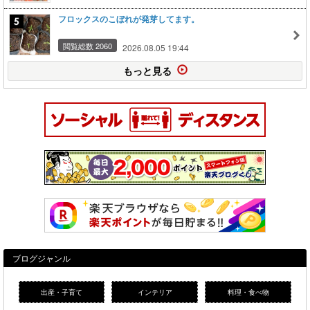
フロックスのこぼれが発芽してます。
閲覧総数 2060
2026.08.05 19:44
もっと見る
ブログジャンル
出産・子育て
インテリア
料理・食べ物