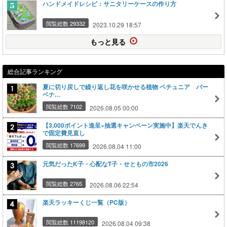
ハンドメイドレシピ：サニタリーケースの作り方
閲覧総数 29332
2023.10.29 18:57
もっと見る
総合記事ランキング
夏に切り戻しで繰り返し花を咲かせる植物 ペチュニア バー
ベナ…
閲覧総数 7102
2026.08.05 00:00
【3,000ポイント進呈×抽選キャンペーン実施中】楽天でんき
で固定費見直し
閲覧総数 17699
2026.08.04 11:00
元気だったK子・心配なT子・せともの市2026
閲覧総数 2765
2026.08.06 22:54
楽天ラッキーくじ一覧（PC版）
閲覧総数 11198120
2026.08.04 09:38