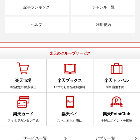
記事ランキング
ジャンル一覧
ヘルプ
利用規約
楽天のグループサービス
楽天市場
楽天ブックス
楽天トラベル
商品数は1億点以上
いつでも全品送料無料
簡単宿泊予約！
楽天カード
楽天ペイ
楽天PointClub
スマホでカンタン申込
スマホをお財布に
手軽にポイントを確認
サービス一覧
アプリ一覧