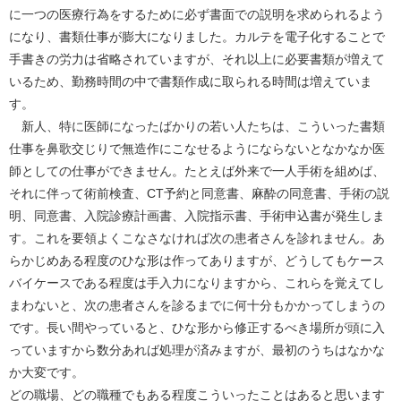
に一つの医療行為をするために必ず書面での説明を求められるよう
になり、書類仕事が膨大になりました。カルテを電子化することで
手書きの労力は省略されていますが、それ以上に必要書類が増えて
いるため、勤務時間の中で書類作成に取られる時間は増えていま
す。
新人、特に医師になったばかりの若い人たちは、こういった書類
仕事を鼻歌交じりで無造作にこなせるようにならないとなかなか医
師としての仕事ができません。たとえば外来で一人手術を組めば、
それに伴って術前検査、CT予約と同意書、麻酔の同意書、手術の説
明、同意書、入院診療計画書、入院指示書、手術申込書が発生しま
す。これを要領よくこなさなければ次の患者さんを診れません。あ
らかじめある程度のひな形は作ってありますが、どうしてもケース
バイケースである程度は手入力になりますから、これらを覚えてし
まわないと、次の患者さんを診るまでに何十分もかかってしまうの
です。長い間やっていると、ひな形から修正するべき場所が頭に入
っていますから数分あれば処理が済みますが、最初のうちはなかな
か大変です。
どの職場、どの職種でもある程度こういったことはあると思います