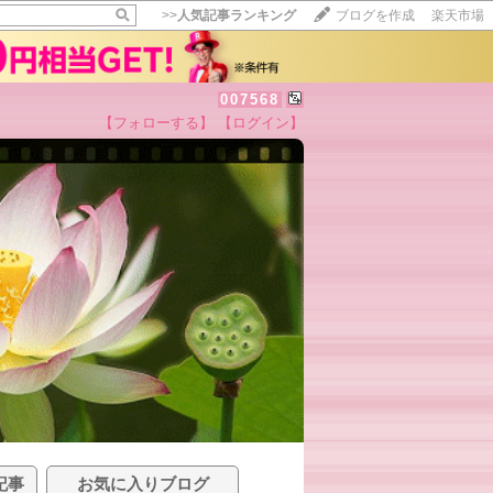
>>
人気記事ランキング
ブログを作成
楽天市場
007568
【フォローする】
【ログイン】
記事
お気に入りブログ