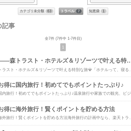
カテゴリ未分類
63
トラベル
7
知恵袋
1
の記事
全7件 (7件中 1-7件目)
1
極上の非日常へ――森トラスト・ホテルズ＆リゾーツ
極上の非日常へ――森トラスト・ホテルズ＆リゾーツで叶える特別な旅💎「ホテルって、寝るだけの場所じゃない」――そう気づいたあなたにこそ、選んでほしいのが森トラスト・ホテルズ＆リゾーツです。🏨 一流が揃う、上質なホテルラインナップ世界のラグジュアリーブランド「マリオット」「ラグジュアリーコレクション」自然と調和する「ラフォーレホテルズ＆リゾーツ」東京、京都、沖縄、軽井沢、箱根など全国に展開💼 ビジネスにも、観光にも、リゾートにも。目的に合わせて“ぴったりの贅沢”が選べます。🌿 サステナブルで、心地よい滞在を年間16.4トンのプラ
お得に国内旅行！初めてでもポイントたっぷり♪
楽天トラベル
お得に海外旅行！賢くポイントを貯める方法
楽天トラベルでお得に海外旅行！賢くポイントを貯める方法海外旅行の計画中なら、楽天トラベルのサービスを活用して、お得に旅を楽しみましょう！今回は、初めての方でも使いやすく、お得がいっぱいの楽天トラベルのキャンペーンをご紹介します。1. 楽天トラベルの海外旅行サービスとは？楽天トラベルでは以下の海外旅行関連サービスを提供しています：海外ホテルの予約海外ツアーの手配海外航空券の購入これらのサービスを初めて利用する方には、キャンペーンを活用することで、楽天ポイントがもらえるチャンスがあります！2. 初めての利用で最大5,000ポイントゲット！現在実施中の「サービス初めて利用キャンペーン」では、対象の旅行サービスを初めて利用するだけで、以下の楽天ポイントが獲得できます：海外ホテル・ツアー・航空券： 初回利用で5,000ポイント（期間限定）ANA楽パック・JAL楽パック： 初回利用で3,000ポイント国内宿泊（日帰り・デイユース含む）： 1,500ポイント（通常ポイント）レンタカー： 1,000ポイント（期間限定）バス旅行： 500ポイント（期間限定）さらに！楽天モバイル「Rakuten最強プラン」の契約者は、上記に加えて1,000ポイント追加でもらえます！▶ キャン