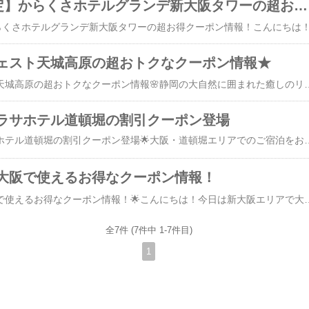
【先着100枚限定】からくさホテルグランデ新大阪タワーの超お得クーポン情報！
ェスト天城高原の超おトクなクーポン情報★
🌸ホテルハーヴェスト天城高原の超おトクなクーポン情報🌸静岡の大自然に囲まれた癒しのリゾート「ホテルハーヴェスト天城高原」から、とってもお得なクーポンが登場しました～！💖高原の空気を感じながら、ゆったり贅沢ステイはいかが？😊🎟 クーポン詳細 🎟🔹 予約可能期間：2025年4月7日 00:00 ～ 2025年4月15日 23:59🔹 宿泊可能期
ラサホテル道頓堀の割引クーポン登場
🌟お得に宿泊！サラサホテル道頓堀の割引クーポン登場🌟大阪・道頓堀エリアでのご宿泊をお考えの皆さまに朗報です！人気のサラサホテル道頓堀で使える、とってもお得なクーポンが現在配布中です🎉🉐クーポン詳細予約可能期間：2025年4月1日 00:00 ～ 2025年4月30日 23:59宿泊可能期間：2025年4月1日 チェックイン ～ 2026年3月31日 チェックアウトクーポン枚数：先着50枚（なくなり次第終了！）利用条件：30,000円(税込)以上の宿
大阪で使えるお得なクーポン情報！
🌟サラサホテル新大阪で使えるお得なクーポン情報！🌟こんにちは！今日は新大阪エリアで大人気のホテル、サラサホテル新大阪の超お得なクーポン情報をご紹介します✨🉐 クーポン詳細予約可能期間：2025年4月1日（火）00:00 ～ 2025年4月30日（水）23:59宿泊可能期間：2025年4月1日 チェックイン ～ 2026年3月31日 チェックアウト利用条件：宿泊料金30,000円（税込）以上で利用可能枚数制限：先着50枚限定（なくなり次第終了！）🏨 サラサホテル新大阪の魅力サラサホテル新大阪は、新大阪駅からアクセス抜群で、ビジネスにも観光にも最適な立地！シンプルで清潔感のある客室と、心地よいサービスでリピーターも多
全7件 (7件中 1-7件目)
1