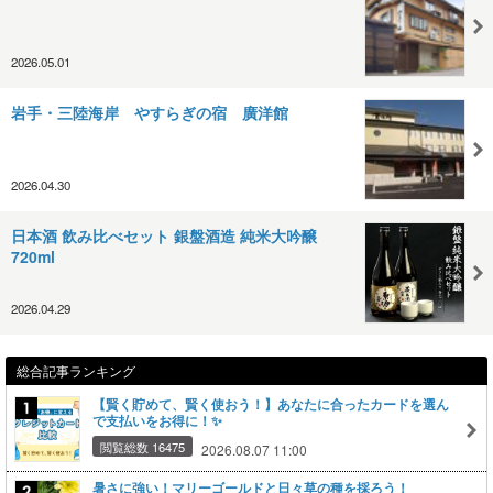
2026.05.01
岩手・三陸海岸 やすらぎの宿 廣洋館
2026.04.30
日本酒 飲み比べセット 銀盤酒造 純米大吟醸
720ml
2026.04.29
総合記事ランキング
【賢く貯めて、賢く使おう！】あなたに合ったカードを選ん
で支払いをお得に！✨
閲覧総数 16475
2026.08.07 11:00
暑さに強い！マリーゴールドと日々草の種を採ろう！