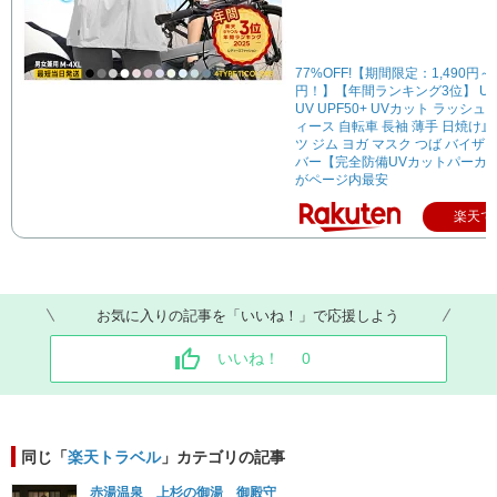
77%OFF!【期間限定：1,490円～1
円！】【年間ランキング3位】 U
UV UPF50+ UVカット ラッシュ
ィース 自転車 長袖 薄手 日焼け止
ツ ジム ヨガ マスク つば バイザ
バー【完全防備UVカットパーカ
がページ内最安
楽天で
お気に入りの記事を「いいね！」で応援しよう
いいね！
0
同じ「
楽天トラベル
」カテゴリの記事
赤湯温泉 上杉の御湯 御殿守