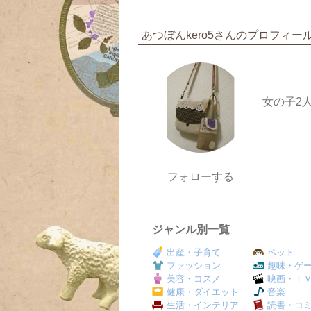
あつぼんkero5さんのプロフィー
女の子2
フォローする
ジャンル別一覧
出産・子育て
ペット
ファッション
趣味・ゲ
美容・コスメ
映画・Ｔ
健康・ダイエット
音楽
生活・インテリア
読書・コ