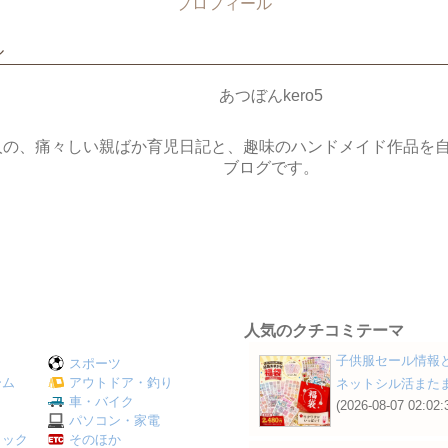
プロフィール
ル
あつぼんkero5
人の、痛々しい親ばか育児日記と、趣味のハンドメイド作品を
ブログです。
人気のクチコミテーマ
子供服セール情報
スポーツ
ーム
アウトドア・釣り
ネットシル活またま
Ｖ
車・バイク
(2026-08-07 02:02:
パソコン・家電
ミック
そのほか