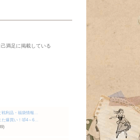
自己満足に掲載している
と戦利品・福袋情報…
た爆買い！🤣4～6…
39)