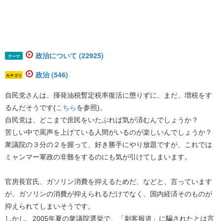
政治について (22925)
テーマ
政治 (546)
カテゴリ
自民党さんは、揮発油税暫定税率復活に懲りずに、まだ、増税をす
るんだそうです(
こちら
を参照)。
自民党は、どこまで庶民をいたぶれば気が済むんでしょうか？
苦しい中で罵声を上げている人間がいるのが楽しいんでしょうか？
衆議院の３分の２を握って、好き勝手にやり放題ですが、これでは
ミャンマー軍政の非難をするのにも気が引けてしまいます。
官房長官氏、ガソリン消費を抑えるためだ、などと、言っています
が、ガソリンの消費が抑えられるだけでなく、国内経済そのものが
抑えられてしまいそうです。
しかし、2005年夏の衆議院選挙で、「刺客報道」に騙されたとは言