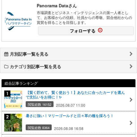
Panorama Dataさん
市場調査とビジネス・インテリジェンスの第一人者とし
て、お客様からの信頼、社員からの尊敬、競合他社からの
賞賛を得ることを目指します。
フォローする
月別記事一覧を見る
カテゴリ別記事一覧を見る
総合記事ランキング
【賢く貯めて、賢く使おう！】あなたに合ったカードを選ん
で支払いをお得に！✨
閲覧総数 16152
2026.08.07 11:00
暑さに強い！マリーゴールドと日々草の種を採ろう！
閲覧総数 8364
2026.08.08 16:58