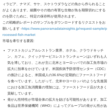
ィラピア、ナマズ、サケ、スケトウダラなどの魚から作られること
がよくあります。細菌やその他の有害な生物が魚を期限切れにする
のを防ぐために、特定の保存料が使用されます。
この戦略的レポートのサンプルをダウンロードするリクエストをお
願いします
-
https://www.panoramadatainsights.jp/request-sample/p
rocessed-fish-market
市場を牽引する要因:
ファストカジュアルレストラン業界、ホテル、クラウドキッチ
ン、カフェ、クイックサービスレストランチェーンはいずれも人
気を博しており、これが主に北米とヨーロッパでの加工魚市場の
拡大に拍車をかけています。米国疾病予防管理センター（CDC）
の推計によると、米国成人の36.6%が定期的にファーストフード
を食べています。したがって、北米やヨーロッパのような先進国
における加工魚消費量の増加には、ファーストフード店が大きく
貢献しています。
発がん性特性が市場全体の拡大を妨げる可能性があります。加工
食品は世界保健機関（WHO）によってグループ1の発がん性があ