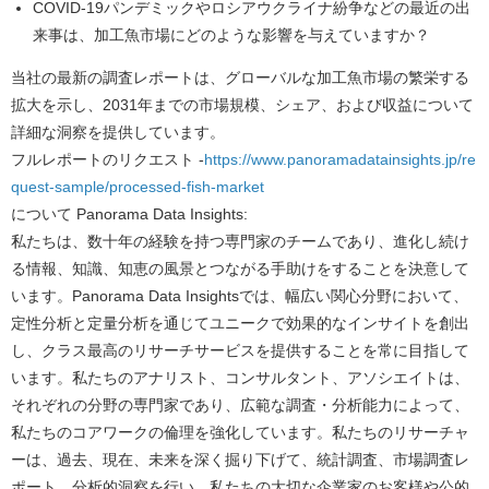
COVID-19パンデミックやロシアウクライナ紛争などの最近の出
来事は、加工魚市場にどのような影響を与えていますか？
当社の最新の調査レポートは、グローバルな加工魚市場の繁栄する
拡大を示し、
2031
年までの市場規模、シェア、および収益について
詳細な洞察を提供しています。
フルレポートのリクエスト
-
https://www.panoramadatainsights.jp/re
quest-sample/processed-fish-market
について
Panorama Data Insights:
私たちは、数十年の経験を持つ専門家のチームであり、進化し続け
る情報、知識、知恵の風景とつながる手助けをすることを決意して
います。Panorama Data Insightsでは、幅広い関心分野において、
定性分析と定量分析を通じてユニークで効果的なインサイトを創出
し、クラス最高のリサーチサービスを提供することを常に目指して
います。私たちのアナリスト、コンサルタント、アソシエイトは、
それぞれの分野の専門家であり、広範な調査・分析能力によって、
私たちのコアワークの倫理を強化しています。私たちのリサーチャ
ーは、過去、現在、未来を深く掘り下げて、統計調査、市場調査レ
ポート、分析的洞察を行い、私たちの大切な企業家のお客様や公的