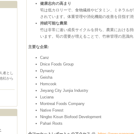
健康志向の高まり
筍は低カロリーで、食物繊維やビタミン、ミネラルが
されています。体重管理や消化機能の改善を目指す消
持続可能な農業
竹は非常に速い成長サイクルを持ち、農業における持
います。筍の需要が増えることで、竹林管理の意識向
主要な企業:
Canz
Dnice Foods Group
Dynasty
人者とし
Geisha
他社から
Homcook
Jieyang City Junjia Industry
Luciana
Montreal Foods Company
Native Forest
Ningbo Kisun Biofood Development
Pahari Roots
土
全マーケットレポートへのアクセス @ -
https://www.panorama