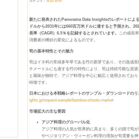
カテゴリ：
食品/ 飲料
新たに発表されたPanorama Data Insightsのレポートによ
ドルから2031年には660百万米ドルに達すると予測され、20
長率（CAGR）6.5％を記録するとされています。
この成長
消費者の嗜好の変化によるものです。
筍の基本特性とその魅力
筍はイネ科の常緑多年草である竹の新芽であり、その急成長
チメートルにも達する竹の特性により、筍は持続可能な資源
と風味が独特で、アジア料理を中心に幅広く使用されており
特徴です。
日本における本戦略レポートのサンプル・ダウンロードのリク
ights.jp/request-sample/bamboo-shoots-market
市場拡大の主な要因
アジア料理のグローバル化
アジア料理の人気が世界的に高まり、多くの国で筍が
やベジタリアン・ヴィーガン料理の増加が筍需要を押