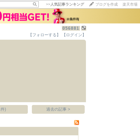
>>
人気記事ランキング
ブログを作成
楽天市場
056881
【フォローする】
【ログイン】
【毎日開催】
15記事にいいね！で1ポイント
10秒滞在
いいね!
--
/
--
件)
過去の記事 >