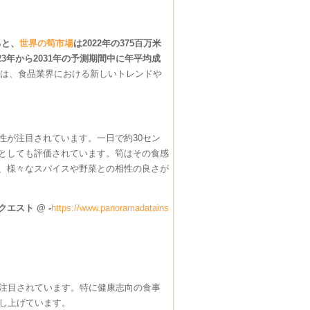
ると、
世界の筍市場
は2022年の375百万米
23年から2031年の予測期間中に年平均成
率は、食品業界における新しいトレンドや
性が注目されています。一日で約30セン
としても評価されています。筍はその食感
、様々なスパイスや野菜との相性の良さが
エスト @ -
https://www.panoramadatains
注目されています。特に健康志向の食事
し上げています。