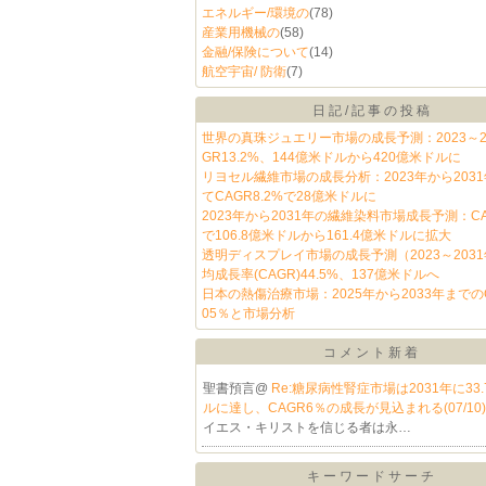
エネルギー/環境の
(78)
産業用機械の
(58)
金融/保険について
(14)
航空宇宙/ 防衛
(7)
日記/記事の投稿
世界の真珠ジュエリー市場の成長予測：2023～20
GR13.2%、144億米ドルから420億米ドルに
リヨセル繊維市場の成長分析：2023年から203
てCAGR8.2%で28億米ドルに
2023年から2031年の繊維染料市場成長予測：CAG
で106.8億米ドルから161.4億米ドルに拡大
透明ディスプレイ市場の成長予測（2023～2031
均成長率(CAGR)44.5%、137億米ドルへ
日本の熱傷治療市場：2025年から2033年までのCA
05％と市場分析
コメント新着
聖書預言@
Re:糖尿病性腎症市場は2031年に33
ルに達し、CAGR6％の成長が見込まれる(07/10
イエス・キリストを信じる者は永…
キーワードサーチ