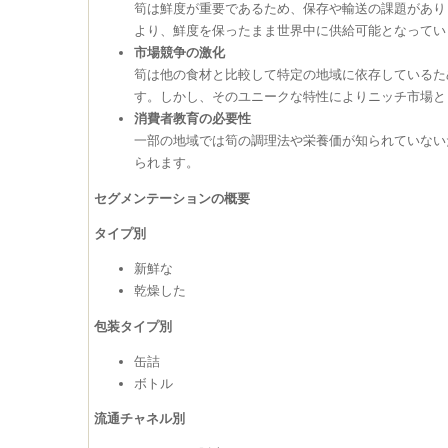
筍は鮮度が重要であるため、保存や輸送の課題があり
より、鮮度を保ったまま世界中に供給可能となってい
市場競争の激化
筍は他の食材と比較して特定の地域に依存しているた
す。しかし、そのユニークな特性によりニッチ市場と
消費者教育の必要性
一部の地域では筍の調理法や栄養価が知られていない
られます。
セグメンテーションの概要
タイプ別
新鮮な
乾燥した
包装タイプ別
缶詰
ボトル
流通チャネル別