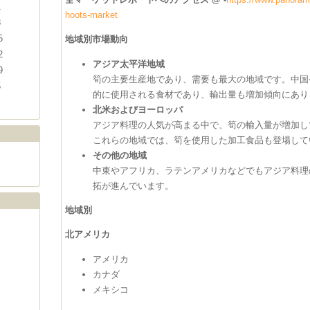
1
hoots-market
8
5
地域別市場動向
2
アジア太平洋地域
9
筍の主要生産地であり、需要も最大の地域です。中国
5
的に使用される食材であり、輸出量も増加傾向にあり
北米およびヨーロッパ
アジア料理の人気が高まる中で、筍の輸入量が増加し
これらの地域では、筍を使用した加工食品も登場して
その他の地域
中東やアフリカ、ラテンアメリカなどでもアジア料理
拓が進んでいます。
地域別
北アメリカ
アメリカ
カナダ
メキシコ