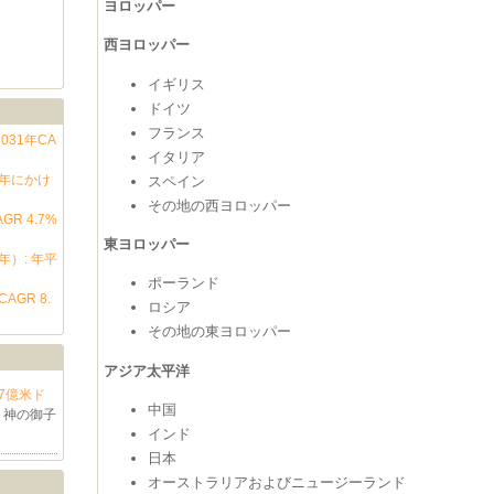
ヨロッパー
西ヨロッパー
イギリス
ドイツ
フランス
31年CA
イタリア
1年にかけ
スペイン
その地の西ヨロッパー
R 4.7%
東ヨロッパー
年）: 年平
ポーランド
GR 8.
ロシア
その地の東ヨロッパー
アジア太平洋
.7億米ド
中国
)
神の御子
インド
日本
オーストラリアおよびニュージーランド