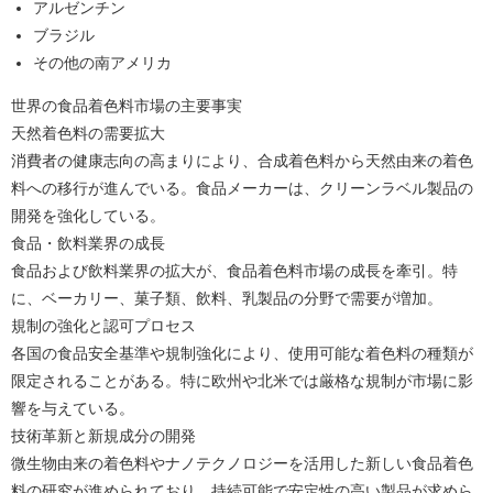
アルゼンチン
ブラジル
その他の南アメリカ
世界の食品着色料市場の主要事実
天然着色料の需要拡大
消費者の健康志向の高まりにより、合成着色料から天然由来の着色
料への移行が進んでいる。食品メーカーは、クリーンラベル製品の
開発を強化している。
食品・飲料業界の成長
食品および飲料業界の拡大が、食品着色料市場の成長を牽引。特
に、ベーカリー、菓子類、飲料、乳製品の分野で需要が増加。
規制の強化と認可プロセス
各国の食品安全基準や規制強化により、使用可能な着色料の種類が
限定されることがある。特に欧州や北米では厳格な規制が市場に影
響を与えている。
技術革新と新規成分の開発
微生物由来の着色料やナノテクノロジーを活用した新しい食品着色
料の研究が進められており、持続可能で安定性の高い製品が求めら