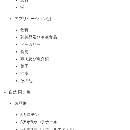
湖
アプリケーション別
飲料
乳製品及び冷凍食品
ベーカリー
食肉
鶏肉及び魚介類
菓子
油脂
その他
自然 同じ色
製品別
βカロテン
βアポ8カロテナール
βアポ8カロテナールエステル