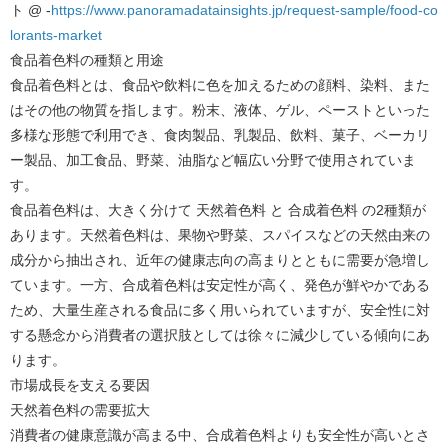
ト @ -
https://www.panoramadatainsights.jp/request-sample/food-co
lorants-market
食品着色料の種類と用途
食品着色料とは、食品や飲料に色を加えるための顔料、染料、また
はその他の物質を指します。粉末、液体、ゲル、ペーストといった
多様な形態で利用でき、食肉製品、乳製品、飲料、菓子、ベーカリ
ー製品、加工食品、野菜、油脂など幅広い分野で使用されていま
す。
食品着色料は、大きく分けて 天然着色料 と 合成着色料 の2種類が
あります。天然着色料は、果物や野菜、スパイスなどの天然由来の
成分から抽出され、近年の健康志向の高まりとともに需要が急増し
ています。一方、合成着色料は安定性が高く、発色が鮮やかである
ため、大量生産される食品に多く用いられていますが、安全性に対
する懸念から消費者の選択肢としては徐々に減少している傾向にあ
ります。
市場成長を支える要因
天然着色料の需要拡大
消費者の健康意識が高まる中、合成着色料よりも安全性が高いとさ