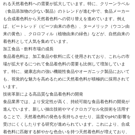
れる天然着色料への需要が拡大しています。特に、クリーンラベル
（食品添加物の少ない製品）のトレンドが進む中で、食品メーカー
も合成着色料から天然着色料への切り替えを進めています。例え
ば、ビートレッド（ビーツ由来の赤色）、ターメリック（ウコン由
来の黄色）、クロロフィル（植物由来の緑色）などが、自然由来の
着色料として人気を集めています。
加工食品・飲料市場の成長
食品着色料は、加工食品や飲料に広く使用されており、これらの市
場が拡大するにつれて食品着色料の需要も比例して増加していま
す。特に、健康志向の強い機能性食品やオーガニック製品において
も、視覚的な魅力を高めるために天然着色料が積極的に採用されて
います。
技術革新による高品質な食品着色料の開発
食品業界では、より安定性が高く、持続可能な食品着色料の開発が
進んでいます。新しい抽出技術やマイクロカプセル化技術を活用す
ることで、天然着色料の発色を長持ちさせたり、温度やpHの影響を
受けにくくしたりする研究が進められています。これにより、合成
着色料に匹敵する鮮やかな色合いを持つ天然着色料が増えており、