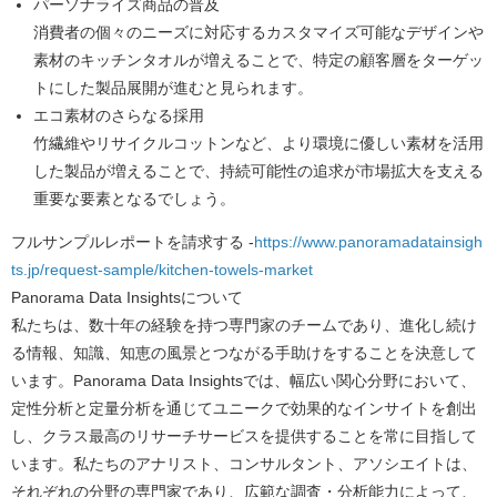
パーソナライズ商品の普及
消費者の個々のニーズに対応するカスタマイズ可能なデザインや
素材のキッチンタオルが増えることで、特定の顧客層をターゲッ
トにした製品展開が進むと見られます。
エコ素材のさらなる採用
竹繊維やリサイクルコットンなど、より環境に優しい素材を活用
した製品が増えることで、持続可能性の追求が市場拡大を支える
重要な要素となるでしょう。
フルサンプルレポートを請求する -
https://www.panoramadatainsigh
ts.jp/request-sample/kitchen-towels-market
Panorama Data Insights
について
私たちは、数十年の経験を持つ専門家のチームであり、進化し続け
る情報、知識、知恵の風景とつながる手助けをすることを決意して
います。Panorama Data Insightsでは、幅広い関心分野において、
定性分析と定量分析を通じてユニークで効果的なインサイトを創出
し、クラス最高のリサーチサービスを提供することを常に目指して
います。私たちのアナリスト、コンサルタント、アソシエイトは、
それぞれの分野の専門家であり、広範な調査・分析能力によって、