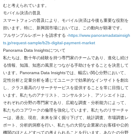
むと考えられています。
モバイル決済の普及
スマートフォンの普及により、モバイル決済は今後も重要な役割を
担います。特に、新興国市場においては、この動向が顕著です。
フルサンプルレポートを請求する -
https://www.panoramadatainsigh
ts.jp/request-sample/b2b-digital-payment-market
Panorama Data Insights
について
私たちは、数十年の経験を持つ専門家のチームであり、進化し続け
る情報、知識、知恵の風景とつながる手助けをすることを決意して
います。Panorama Data Insightsでは、幅広い関心分野において、
定性分析と定量分析を通じてユニークで効果的なインサイトを創出
し、クラス最高のリサーチサービスを提供することを常に目指して
います。私たちのアナリスト、コンサルタント、アソシエイトは、
それぞれの分野の専門家であり、広範な調査・分析能力によって、
私たちのコアワークの倫理を強化しています。私たちのリサーチャ
ーは、過去、現在、未来を深く掘り下げて、統計調査、市場調査レ
ポート、分析的洞察を行い、私たちの大切な企業家のお客様や公的
機関のほとんどすべての考えられることを行います。あなたの分野