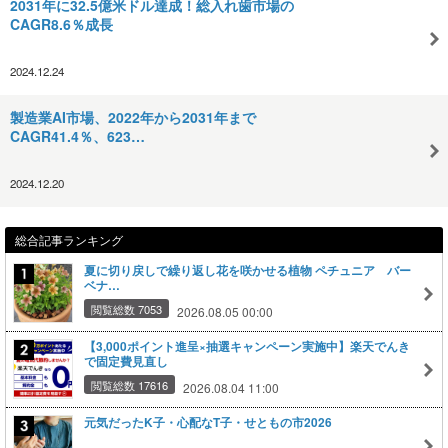
2031年に32.5億米ドル達成！総入れ歯市場の
CAGR8.6％成長
2024.12.24
製造業AI市場、2022年から2031年まで
CAGR41.4％、623…
2024.12.20
総合記事ランキング
夏に切り戻しで繰り返し花を咲かせる植物 ペチュニア バー
ベナ…
閲覧総数 7053
2026.08.05 00:00
【3,000ポイント進呈×抽選キャンペーン実施中】楽天でんき
で固定費見直し
閲覧総数 17616
2026.08.04 11:00
元気だったK子・心配なT子・せともの市2026