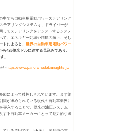
の中でも自動車用電動パワーステアリング
ーステアリングシステムは、ドライバーが
用してステアリングをアシストするシステ
べて、エネルギー効率や精度の向上、そし
ートによると、
世界の自動車用電動パワー
ドルから426億米ドルに達する見込みであり、
ます。
 -
https://www.panoramadatainsights.jp/r
要因によって後押しされています。まず第
削減が求められている現代の自動車業界に
ムを導入することで、従来の油圧システム
視する自動車メーカーにとって魅力的な選
している要因です。EPSは、運転中の車