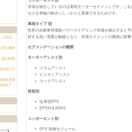
コンポーネント別
市場を独占しているのは電気モーターセグメントです。これ
セスを車輪の動きにしっかりと変換できるためです。
車両タイプ 別
世界の自動車用電動パワーステアリング市場を独占すると予
対する高い需要が触媒となり、市場セグメントの業績に影響
2031
セグメンテーションの概要
971億米
モーターアシスト別
るCAGR
コラムアシスト
31年に7
ピニオンアシスト
4000万米
ラックアシスト
16.7
技術別
従来型EPS
EPS付きADAS
コンポーネント別
EPS 制御モジュール