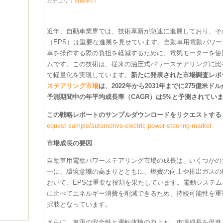
カテゴリ：
自動車の
近年、自動車業界では、技術革新が急速に進展しており、そ
（EPS）は重要な進展を見せています。自動車用電動パワ
車を操作する際の負担を軽減するために、電気モーターを使
ムです。この技術は、従来の油圧式パワーステアリングに比
て軽量化を実現しています。
新たに発表された市場調査レポ
ステアリング市場
は、2022年から2031年までに275億米
予測期間中の年平均成長率（CAGR）は5%と予測されてい
この戦略レポートのサンプルダウンロードをリクエストする @
equest-sample/automotive-electric-power-steering-market
市場成長の要因
自動車用電動パワーステアリング市場の成長は、いくつかの
一に、環境意識の高まりとともに、燃費の向上や排出ガスの
おいて、EPSは重要な役割を果たしています。電動システ
に比べてエネルギー消費を削減できるため、持続可能性を重
択肢となっています。
さらに、車両の安全性と運転体験の向上も、市場成長を促進