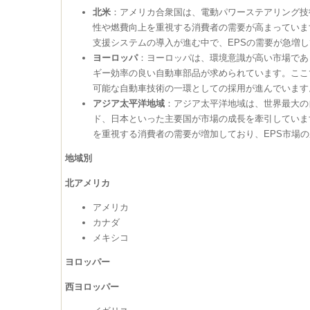
北米
：アメリカ合衆国は、電動パワーステアリング技
性や燃費向上を重視する消費者の需要が高まっていま
支援システムの導入が進む中で、EPSの需要が急増
ヨーロッパ
：ヨーロッパは、環境意識が高い市場であ
ギー効率の良い自動車部品が求められています。ここ
可能な自動車技術の一環としての採用が進んでいます
アジア太平洋地域
：アジア太平洋地域は、世界最大の
ド、日本といった主要国が市場の成長を牽引していま
を重視する消費者の需要が増加しており、EPS市場
地域別
北アメリカ
アメリカ
カナダ
メキシコ
ヨロッパー
西ヨロッパー