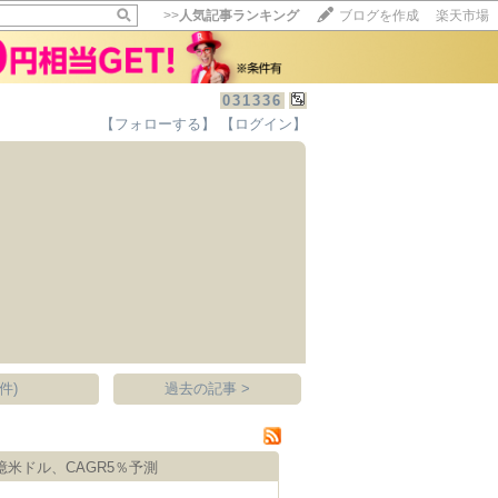
>>
人気記事ランキング
ブログを作成
楽天市場
031336
【フォローする】
【ログイン】
【毎日開催】
15記事にいいね！で1ポイント
10秒滞在
いいね!
--
/
--
件)
過去の記事 >
億米ドル、CAGR5％予測