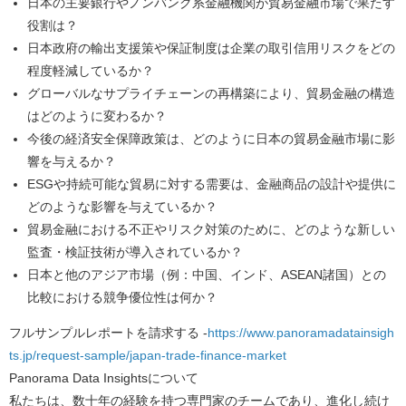
日本の主要銀行やノンバンク系金融機関が貿易金融市場で果たす
役割は？
日本政府の輸出支援策や保証制度は企業の取引信用リスクをどの
程度軽減しているか？
グローバルなサプライチェーンの再構築により、貿易金融の構造
はどのように変わるか？
今後の経済安全保障政策は、どのように日本の貿易金融市場に影
響を与えるか？
ESGや持続可能な貿易に対する需要は、金融商品の設計や提供に
どのような影響を与えているか？
貿易金融における不正やリスク対策のために、どのような新しい
監査・検証技術が導入されているか？
日本と他のアジア市場（例：中国、インド、ASEAN諸国）との
比較における競争優位性は何か？
フルサンプルレポートを請求する -
https://www.panoramadatainsigh
ts.jp/request-sample/japan-trade-finance-market
Panorama Data Insights
について
私たちは、数十年の経験を持つ専門家のチームであり、進化し続け