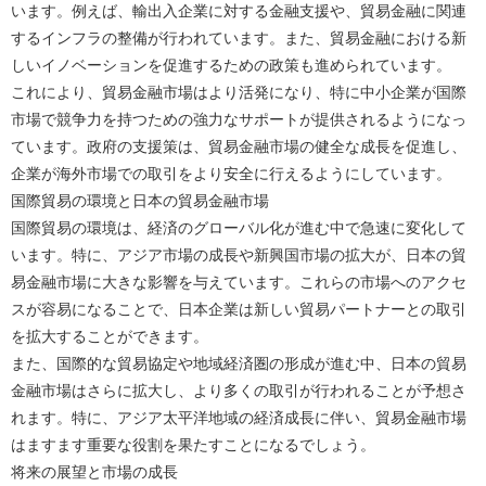
います。例えば、輸出入企業に対する金融支援や、貿易金融に関連
するインフラの整備が行われています。また、貿易金融における新
しいイノベーションを促進するための政策も進められています。
これにより、貿易金融市場はより活発になり、特に中小企業が国際
市場で競争力を持つための強力なサポートが提供されるようになっ
ています。政府の支援策は、貿易金融市場の健全な成長を促進し、
企業が海外市場での取引をより安全に行えるようにしています。
国際貿易の環境と日本の貿易金融市場
国際貿易の環境は、経済のグローバル化が進む中で急速に変化して
います。特に、アジア市場の成長や新興国市場の拡大が、日本の貿
易金融市場に大きな影響を与えています。これらの市場へのアクセ
スが容易になることで、日本企業は新しい貿易パートナーとの取引
を拡大することができます。
また、国際的な貿易協定や地域経済圏の形成が進む中、日本の貿易
金融市場はさらに拡大し、より多くの取引が行われることが予想さ
れます。特に、アジア太平洋地域の経済成長に伴い、貿易金融市場
はますます重要な役割を果たすことになるでしょう。
将来の展望と市場の成長