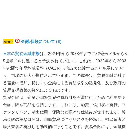
金融/保険について (6)
カテゴリ
日本の貿易金融市場
は、2024年から2033年までに32億米ドルから5
5億米ドルに達すると予測されています。これは、2025年から2033
年の間で年平均成長率（CAGR）が6.2％に達することを示してお
り、市場の拡大が期待されています。
この成長は、貿易金融に対す
る需要の増加、特に中小企業による貿易取引の活発化、及び政府の
貿易支援政策の強化によるものです。
貿易金融は、企業が国際貿易や商取引を円滑に行うために利用する
金融手段や商品を包括します。これには、融資、信用状の発行、フ
ァクタリング、輸出信用、保険など様々な仕組みが含まれます。貿
易金融の主な目的は、国際貿易に伴うリスクを軽減し、輸出業者と
輸入業者の橋渡しを効果的に行うことです。貿易金融には、金融機