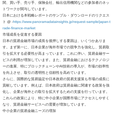
関、買い手、売り手、保険会社、輸出信用機関などの参加者のネッ
トワークが関与しています。
日本における本戦略レポートのサンプル・ダウンロードのリクエス
ト @ -
https://www.panoramadatainsights.jp/request-sample/japan-t
rade-finance-market
市場成長を促進する要因
日本の貿易金融市場の成長を後押しする要因は、いくつかありま
す。まず第一に、日本企業が海外市場での競争力を強化し、貿易取
引を拡大する必要性が高まっています。これに伴い、貿易金融サー
ビスの利用が増加しています。また、貿易金融におけるテクノロジ
ーの進展、特にブロックチェーンやAI技術の導入が、市場の効率性
を向上させ、取引の透明性と信頼性を高めています。
さらに、国際的な貿易協定や日本政府の貿易支援策も市場の成長に
貢献しています。例えば、日本政府は貿易金融に関連する政策を強
化し、企業が海外との取引を拡大するための支援を行っています。
これらの政策により、特に中小企業が国際市場にアクセスしやすく
なり、貿易金融サービスへの需要が増加しています。
中小企業の貿易金融ニーズの増加