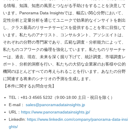
る情報、知識、知恵の風景とつながる手助けをすることを決意して
います。Panorama Data Insightsでは、幅広い関心分野において、
定性分析と定量分析を通じてユニークで効果的なインサイトを創出
し、クラス最高のリサーチサービスを提供することを常に目指して
います。私たちのアナリスト、コンサルタント、アソシエイトは、
それぞれの分野の専門家であり、広範な調査・分析能力によって、
私たちのコアワークの倫理を強化しています。私たちのリサーチャ
ーは、過去、現在、未来を深く掘り下げて、統計調査、市場調査レ
ポート、分析的洞察を行い、私たちの大切な企業家のお客様や公的
機関のほとんどすべての考えられることを行います。あなたの分野
に関連する将来のシナリオの予測を生成します。
【本件に関するお問合せ先】
TEL
：+81-3 4565 5232（9:00-18:00 土日・祝日を除く）
E-mail
：
sales@panoramadatainsights.jp
URL
：
https://www.panoramadatainsights.jp/
LinkedIn
:
https://www.linkedin.com/company/panorama-data-insi
ghts/