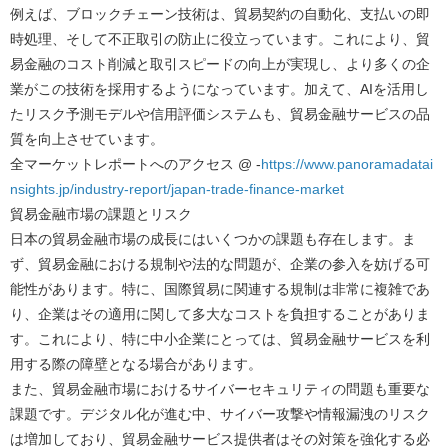
例えば、ブロックチェーン技術は、貿易契約の自動化、支払いの即
時処理、そして不正取引の防止に役立っています。これにより、貿
易金融のコスト削減と取引スピードの向上が実現し、より多くの企
業がこの技術を採用するようになっています。加えて、AIを活用し
たリスク予測モデルや信用評価システムも、貿易金融サービスの品
質を向上させています。
全マーケットレポートへのアクセス @ -
https://www.panoramadatai
nsights.jp/industry-report/japan-trade-finance-market
貿易金融市場の課題とリスク
日本の貿易金融市場の成長にはいくつかの課題も存在します。ま
ず、貿易金融における規制や法的な問題が、企業の参入を妨げる可
能性があります。特に、国際貿易に関連する規制は非常に複雑であ
り、企業はその適用に関して多大なコストを負担することがありま
す。これにより、特に中小企業にとっては、貿易金融サービスを利
用する際の障壁となる場合があります。
また、貿易金融市場におけるサイバーセキュリティの問題も重要な
課題です。デジタル化が進む中、サイバー攻撃や情報漏洩のリスク
は増加しており、貿易金融サービス提供者はその対策を強化する必