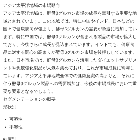
アジア太平洋地域の市場動向
アジア太平洋地域は、酵母βグルカン市場の成長を牽引する重要な地
域とされています。この地域では、特に中国やインド、日本などの
国々で健康志向が強まり、酵母βグルカンの需要が急速に増加してい
ます。特に中国では、酵母βグルカンが含まれる製品の市場が拡大し
ており、今後さらに成長が見込まれています。インドでも、健康食
品に対する関心の高まりが酵母βグルカン市場を後押ししています。
また、日本市場では、酵母βグルカンを活用したダイエットサプリメ
ントや免疫強化製品が人気を集めており、これが市場成長に寄与し
ています。アジア太平洋地域全体での健康意識の高まりと、それに
伴う酵母βグルカン製品への需要増加は、今後の市場成長において重
要な要素となるでしょう。
セグメンテーションの概要
形状別
可溶性
不溶性
純度別