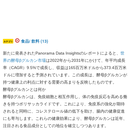
食品/ 飲料 (13)
カテゴリ
新たに発表されたPanorama Data Insightsのレポートによると、
世
界の酵母βグルカン市場
は2022年から2031年にかけて、年平均成長
率（CAGR）9.5%で成長し、収益は165百万米ドルから373.4百万米
ドルに増加すると予測されています。
この成長は、酵母βグルカンが
持つ健康上の利点に対する需要の高まりを反映したものです。
酵母βグルカンとは何か
酵母βグルカンは、免疫細胞と相互作用し、体の免疫反応を高める働
きを持つポリサッカライドです。これにより、免疫系の強化が期待
されると同時に、コレステロール値の低下を助け、腸内の健康促進
にも寄与します。これらの健康効果により、酵母βグルカンは近年、
注目される食品成分としての地位を確立しつつあります。