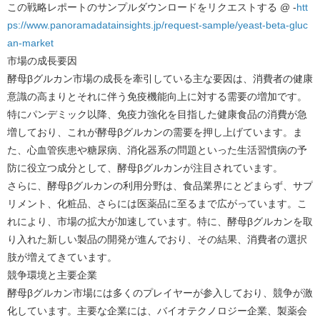
この戦略レポートのサンプルダウンロードをリクエストする @ -
htt
ps://www.panoramadatainsights.jp/request-sample/yeast-beta-gluc
an-market
市場の成長要因
酵母βグルカン市場の成長を牽引している主な要因は、消費者の健康
意識の高まりとそれに伴う免疫機能向上に対する需要の増加です。
特にパンデミック以降、免疫力強化を目指した健康食品の消費が急
増しており、これが酵母βグルカンの需要を押し上げています。ま
た、心血管疾患や糖尿病、消化器系の問題といった生活習慣病の予
防に役立つ成分として、酵母βグルカンが注目されています。
さらに、酵母βグルカンの利用分野は、食品業界にとどまらず、サプ
リメント、化粧品、さらには医薬品に至るまで広がっています。こ
れにより、市場の拡大が加速しています。特に、酵母βグルカンを取
り入れた新しい製品の開発が進んでおり、その結果、消費者の選択
肢が増えてきています。
競争環境と主要企業
酵母βグルカン市場には多くのプレイヤーが参入しており、競争が激
化しています。主要な企業には、バイオテクノロジー企業、製薬会