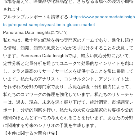
市場を超えて、医薬品や化粧品など、さらなる市場への浸透が期待
されます。
フルサンプルレポートを請求する -
https://www.panoramadatainsigh
ts.jp/request-sample/yeast-beta-glucan-market
Panorama Data Insights
について
私たちは、数十年の経験を持つ専門家のチームであり、進化し続け
る情報、知識、知恵の風景とつながる手助けをすることを決意して
います。Panorama Data Insightsでは、幅広い関心分野において、
定性分析と定量分析を通じてユニークで効果的なインサイトを創出
し、クラス最高のリサーチサービスを提供することを常に目指して
います。私たちのアナリスト、コンサルタント、アソシエイトは、
それぞれの分野の専門家であり、広範な調査・分析能力によって、
私たちのコアワークの倫理を強化しています。私たちのリサーチャ
ーは、過去、現在、未来を深く掘り下げて、統計調査、市場調査レ
ポート、分析的洞察を行い、私たちの大切な企業家のお客様や公的
機関のほとんどすべての考えられることを行います。あなたの分野
に関連する将来のシナリオの予測を生成します。
【本件に関するお問合せ先】