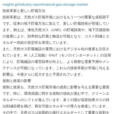
nsights.jp/industry-report/natural-gas-storage-market
技術革新と新しい貯蔵方法
技術革新は、天然ガス貯蔵市場におけるもう一つの重要な成長因子
です。従来の地下貯蔵方法に加えて、新しい貯蔵技術が登場してい
ます。例えば、液化天然ガス（LNG）の貯蔵技術や、地下圧縮技術
の進展により、効率的な貯蔵と輸送が可能となり、コスト削減とエ
ネルギー供給の安定性を実現しています。
また、天然ガス貯蔵施設の運用におけるデジタル化の進展も注目さ
れています。AI（人工知能）やIoT（モノのインターネット）の活用
により、貯蔵施設の運営効率が向上し、より精密な需要予測やメン
テナンスが可能になっています。これらの技術革新が市場に与える
影響は、今後さらに拡大すると予測されています。
規制と政策の影響
規制と政策も、天然ガス貯蔵市場の成長に影響を与える重要な要因
です。特に、環境保護に関する規制の強化が進む中で、クリーンエ
ネルギーへのシフトが進んでいます。多くの国が温室効果ガスの排
出削減目標を掲げ、再生可能エネルギーの導入を推進しています。
その中で、天然ガスは短期的な移行エネルギーとして重要な役割を