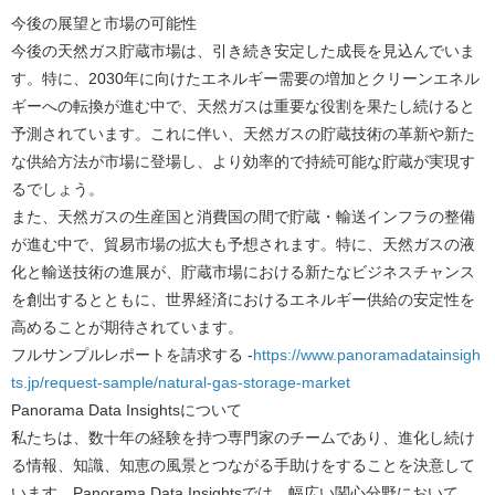
今後の展望と市場の可能性
今後の天然ガス貯蔵市場は、引き続き安定した成長を見込んでいま
す。特に、2030年に向けたエネルギー需要の増加とクリーンエネル
ギーへの転換が進む中で、天然ガスは重要な役割を果たし続けると
予測されています。これに伴い、天然ガスの貯蔵技術の革新や新た
な供給方法が市場に登場し、より効率的で持続可能な貯蔵が実現す
るでしょう。
また、天然ガスの生産国と消費国の間で貯蔵・輸送インフラの整備
が進む中で、貿易市場の拡大も予想されます。特に、天然ガスの液
化と輸送技術の進展が、貯蔵市場における新たなビジネスチャンス
を創出するとともに、世界経済におけるエネルギー供給の安定性を
高めることが期待されています。
フルサンプルレポートを請求する -
https://www.panoramadatainsigh
ts.jp/request-sample/natural-gas-storage-market
Panorama Data Insights
について
私たちは、数十年の経験を持つ専門家のチームであり、進化し続け
る情報、知識、知恵の風景とつながる手助けをすることを決意して
います。Panorama Data Insightsでは、幅広い関心分野において、