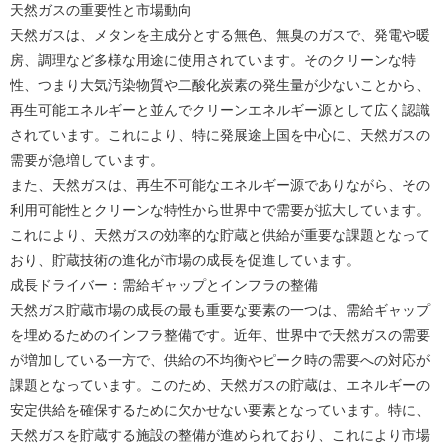
天然ガスの重要性と市場動向
天然ガスは、メタンを主成分とする無色、無臭のガスで、発電や暖
房、調理など多様な用途に使用されています。そのクリーンな特
性、つまり大気汚染物質や二酸化炭素の発生量が少ないことから、
再生可能エネルギーと並んでクリーンエネルギー源として広く認識
されています。これにより、特に発展途上国を中心に、天然ガスの
需要が急増しています。
また、天然ガスは、再生不可能なエネルギー源でありながら、その
利用可能性とクリーンな特性から世界中で需要が拡大しています。
これにより、天然ガスの効率的な貯蔵と供給が重要な課題となって
おり、貯蔵技術の進化が市場の成長を促進しています。
成長ドライバー：需給ギャップとインフラの整備
天然ガス貯蔵市場の成長の最も重要な要素の一つは、需給ギャップ
を埋めるためのインフラ整備です。近年、世界中で天然ガスの需要
が増加している一方で、供給の不均衡やピーク時の需要への対応が
課題となっています。このため、天然ガスの貯蔵は、エネルギーの
安定供給を確保するために欠かせない要素となっています。特に、
天然ガスを貯蔵する施設の整備が進められており、これにより市場