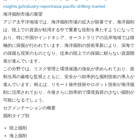
nsights.jp/industry-report/asia-pacific-drilling-market
海洋掘削市場の展望
アジア太平洋地域では、海洋掘削市場の拡大が顕著です。海洋掘削
は、陸上での資源が枯渇する中で重要な役割を果たすようになって
おり、特に中国やインドネシア、オーストラリアの沿岸地域では積
極的に採掘が行われています。海洋掘削の技術革新により、深海で
の採掘も現実のものとなり、従来の陸上での採掘に頼らない資源開
発が進んでいます。
この分野では、リスク管理と環境保護の強化が求められており、規
制当局の厳格な監視とともに、安全かつ効率的な掘削技術の導入が
進んでいます。例えば、リモート操作技術やロボット技術が海洋掘
削に活用されており、今後さらに効率的で環境負荷の少ない掘削が
可能になるでしょう。
セグメンテーションの概要
掘削タイプ別
陸上掘削
海上掘削