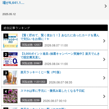
場が6,641.1…
2025.05.12
総合記事ランキング
【賢く貯めて、賢く使おう！】あなたに合ったカードを選ん
で支払いをお得に！✨
閲覧総数 12557
2026.08.07 11:00
【3,000ポイント進呈×抽選キャンペーン実施中】楽天でんき
で固定費見直し
閲覧総数 20967
2026.08.04 11:00
楽天ラッキーくじ一覧（PC版）
閲覧総数 11201353
2026.08.07 08:35
スマホは常に手元に・微笑み返したくなる千日紅
閲覧総数 2239
2026.08.07 00:10