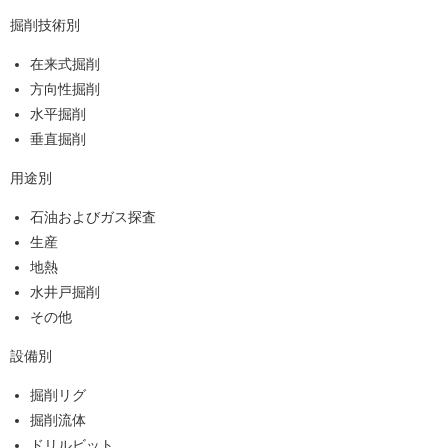
掘削技術別
在来式掘削
方向性掘削
水平掘削
垂直掘削
用途別
石油およびガス探査
生産
地熱
水井戸掘削
その他
設備別
掘削リグ
掘削流体
ドリルビット