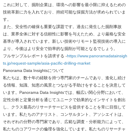
これに対して、掘削企業は、環境への影響を最小限に抑えるための
技術革新に力を入れており、持続可能な採掘方法が求められていま
す。
また、安全性の確保も重要な課題です。過去に発生した掘削事故
は、業界全体に対する信頼性に影響を与えたため、より厳格な安全
基準が導入されています。新しい技術やリモート監視技術の導入に
より、今後はより安全で効率的な掘削が可能となるでしょう。
フルサンプルレポートを請求する -
https://www.panoramadatainsigh
ts.jp/request-sample/asia-pacific-drilling-market
Panorama Data Insights
について
私たちは、数十年の経験を持つ専門家のチームであり、進化し続け
る情報、知識、知恵の風景とつながる手助けをすることを決意して
います。Panorama Data Insightsでは、幅広い関心分野において、
定性分析と定量分析を通じてユニークで効果的なインサイトを創出
し、クラス最高のリサーチサービスを提供することを常に目指して
います。私たちのアナリスト、コンサルタント、アソシエイトは、
それぞれの分野の専門家であり、広範な調査・分析能力によって、
私たちのコアワークの倫理を強化しています。私たちのリサーチャ