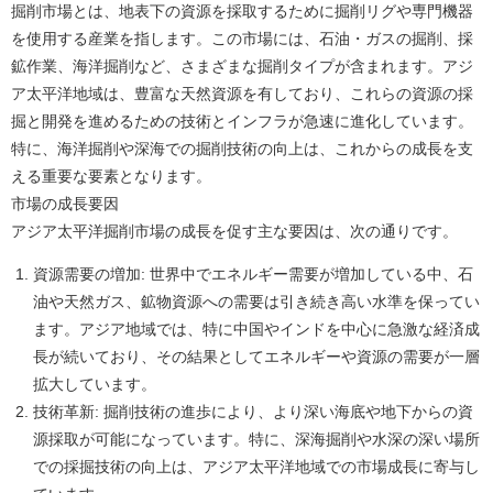
掘削市場とは、地表下の資源を採取するために掘削リグや専門機器
を使用する産業を指します。この市場には、石油・ガスの掘削、採
鉱作業、海洋掘削など、さまざまな掘削タイプが含まれます。アジ
ア太平洋地域は、豊富な天然資源を有しており、これらの資源の採
掘と開発を進めるための技術とインフラが急速に進化しています。
特に、海洋掘削や深海での掘削技術の向上は、これからの成長を支
える重要な要素となります。
市場の成長要因
アジア太平洋掘削市場の成長を促す主な要因は、次の通りです。
資源需要の増加
: 世界中でエネルギー需要が増加している中、石
油や天然ガス、鉱物資源への需要は引き続き高い水準を保ってい
ます。アジア地域では、特に中国やインドを中心に急激な経済成
長が続いており、その結果としてエネルギーや資源の需要が一層
拡大しています。
技術革新
: 掘削技術の進歩により、より深い海底や地下からの資
源採取が可能になっています。特に、深海掘削や水深の深い場所
での採掘技術の向上は、アジア太平洋地域での市場成長に寄与し