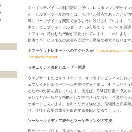
5
モバイルデバイスの利用増加に伴い、レスポンシブデザイン
2
イトビルダーツールの多くは、モバイル対応であることが標
9
適にウェブサイトを閲覧できるように設計されています。モ
5
中で、ウェブサイトビルダーツール市場では、モバイル最適
トフォンに特化した機能が強化されています。これにより、
提供でき、ビジネスの成長を支援する重要な要素となります
全マーケットレポートへのアクセス @ -
https://www.panorama
ilder-tools-market
セキュリティ強化とユーザー保護
ウェブサイトのセキュリティは、オンラインビジネスにおい
ェブサイトビルダーツールを提供する企業は、セキュリティ
るための対策を講じています。例えば、SSL証明書の導入や
ャンなどが一般的な機能として提供されており、企業や個人
サポートしています。セキュリティ強化は、信頼性と顧客満
り、今後も市場の成長を促進する要因となるでしょう。
ソーシャルメディア統合とマーケティングの支援
現代のウェブサイト作成ツールは、ソーシャルメディアとの