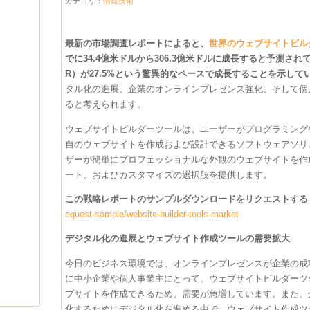
カテゴリ：
情報技術
最新の市場調査レポートによると、
世界のウェブサイトビル
でに34.4億米ドルから306.3億米ドルに成長すると予測さ
R）が27.5%という驚異的なペースで成長することを示して
タル化の進展、企業のオンラインプレゼンス強化、そして個
ると考えられます。
ウェブサイトビルダーツールは、ユーザーがプログラミング
自のウェブサイトを作成および設計できるソフトウェアソリ
ザーが簡単にプロフェッショナルな外観のウェブサイトを作
ート、およびカスタマイズの選択肢を提供します。
この戦略レポートのサンプルダウンロードをリクエストする @
equest-sample/website-builder-tools-market
デジタル化の進展とウェブサイト作成ツールの需要拡大
今日のビジネス環境では、オンラインプレゼンスが企業の成
に中小企業や個人事業主にとって、ウェブサイトビルダーツ
ブサイトを作成できるため、需要が急増しています。また、
化するためにデジタル化を進める中で、ウェブサイト作成ツ