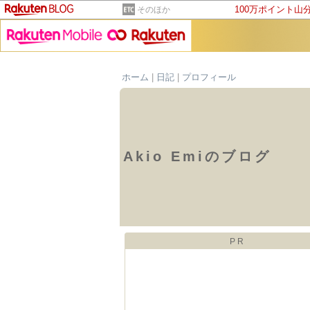
100万ポイント山
そのほか
ホーム
|
日記
|
プロフィール
Akio Emiのブログ
PR