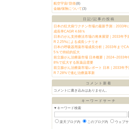
航空宇宙/ 防衛
(8)
金融/保険について
(3)
日記/記事の投稿
日本の狂犬病ワクチン市場の最新予測：2033年
成長率CAGR 4.68％
日本のがん支持療法市場の将来展望｜2033年予
R 2.25%による成長シナリオ
日本の呼吸器用薬市場成長分析｜2033年までCAG
5％で持続的拡大
前立腺がん治療薬市場 日本概要｜2024–2033年CA
8%で拡大する医薬品需要
前立腺がん治療薬市場レポート 日本｜2033年予
R 7.28%で進む治療薬革新
コメント新着
コメントに書き込みはありません。
キーワードサーチ
▼キーワード検索
楽天ブログ内
このブログ内
ウェブサ