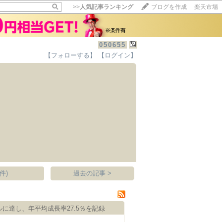
>>
人気記事ランキング
ブログを作成
楽天市場
050655
【フォローする】
【ログイン】
【毎日開催】
15記事にいいね！で1ポイント
10秒滞在
いいね!
--
/
--
件)
過去の記事 >
ルに達し、年平均成長率27.5％を記録