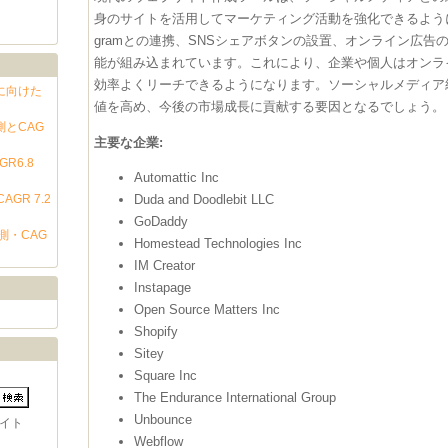
身のサイトを活用してマーケティング活動を強化できるようにしてい
gramとの連携、SNSシェアボタンの設置、オンライン広
能が組み込まれています。これにより、企業や個人はオンラ
効率よくリーチできるようになります。ソーシャルメディア
に向けた
値を高め、今後の市場成長に貢献する要因となるでしょう。
測とCAG
主要な企業:
R6.8
Automattic Inc
Duda and Doodlebit LLC
GR 7.2
GoDaddy
測・CAG
Homestead Technologies Inc
IM Creator
Instapage
Open Source Matters Inc
Shopify
Sitey
Square Inc
The Endurance International Group
Unbounce
イト
Webflow