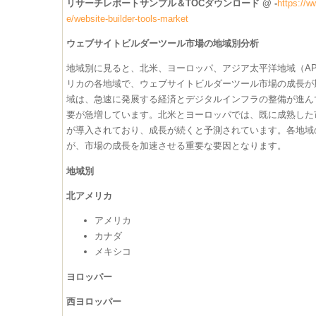
リサーチレポートサンプル＆TOCダウンロード @ -
https://w
e/website-builder-tools-market
ウェブサイトビルダーツール市場の地域別分析
地域別に見ると、北米、ヨーロッパ、アジア太平洋地域（AP
リカの各地域で、ウェブサイトビルダーツール市場の成長が
域は、急速に発展する経済とデジタルインフラの整備が進ん
要が急増しています。北米とヨーロッパでは、既に成熟した
が導入されており、成長が続くと予測されています。各地域
が、市場の成長を加速させる重要な要因となります。
地域別
北アメリカ
アメリカ
カナダ
メキシコ
ヨロッパー
西ヨロッパー