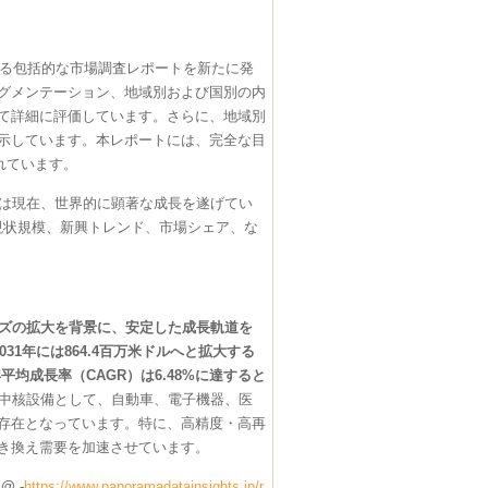
る包括的な市場調査レポートを新たに発
グメンテーション、地域別および国別の内
て詳細に評価しています。さらに、地域別
示しています。本レポートには、完全な目
れています。
場は現在、世界的に顕著な成長を遂げてい
の現状規模、新興トレンド、市場シェア、な
ーズの拡大を背景に、安定した成長軌道を
031年には864.4百万米ドルへと拡大する
平均成長率（CAGR）は6.48%に達すると
る中核設備として、自動車、電子機器、医
存在となっています。特に、高精度・高再
き換え需要を加速させています。
 -
https://www.panoramadatainsights.jp/r