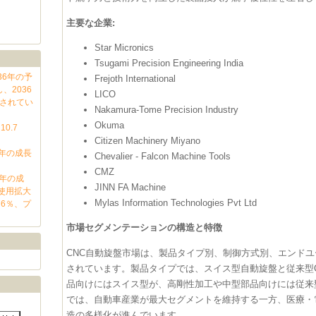
主要な企業:
Star Micronics
Tsugami Precision Engineering India
36年の予
Frejoth International
、2036
LICO
測されてい
Nakamura-Tome Precision Industry
Okuma
0.7
Citizen Machinery Miyano
6年の成長
Chevalier - Falcon Machine Tools
CMZ
6年の成
JINN FA Machine
で使用拡大
Mylas Information Technologies Pvt Ltd
76％、プ
市場セグメンテーションの構造と特徴
CNC自動旋盤市場は、製品タイプ別、制御方式別、エンド
されています。製品タイプでは、スイス型自動旋盤と従来型
品向けにはスイス型が、高剛性加工や中型部品向けには従来
では、自動車産業が最大セグメントを維持する一方、医療・
造の多様化が進んでいます。