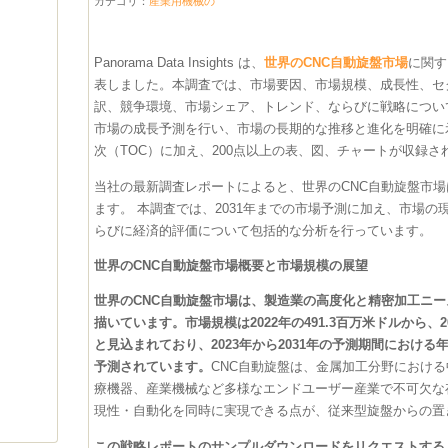
カテゴリ：
産業用機械の
Panorama Data Insights は、
世界のCNC自動旋盤市場
に関す
表しました。本調査では、市場要因、市場規模、成長性、セ
訳、競争環境、市場シェア、トレンド、ならびに戦略につい
市場の成長予測を行い、市場の長期的な推移と進化を明確に
次（TOC）に加え、200点以上の表、図、チャートが収録さ
当社の最新調査レポートによると、世界のCNC自動旋盤市
ます。 本調査では、2031年までの市場予測に加え、市場
らびに経済的評価について包括的な分析を行っています。
世界のCNC自動旋盤市場概要と市場規模の展望
世界のCNC自動旋盤市場は、製造業の高度化と精密加工ニ
描いています。市場規模は2022年の491.3百万米ドルから、2
と見込まれており、2023年から2031年の予測期間における年
予測されています。
CNC自動旋盤は、金属加工分野におけ
療機器、産業機械など多様なエンドユーザー産業で不可欠な
現性・自動化を同時に実現できる点が、従来型旋盤からの置
この戦略レポートのサンプルダウンロードをリクエストする @