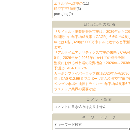
エネルギー/環境の
(11)
航空宇宙/ 防衛
(3)
packging
(0)
日記/記事の投稿
リサイクル・廃棄物管理市場は、2026年から20
測期間中に年平均成長率（CAGR）6.6%で成長し
年には1兆1,320億5,000万米ドルに達すると予
ます。
リアルタイムアナリティクス市場の未来：CAGR1
0％、2026年から2036年にかけての成長予測
監視におけるAI市場の投資機会：2026年～203
予測とCAGR10.87%
カーボンファイバーラップ市場2026年から203
長：CAGR12.99％でスポーツ用品や航空宇宙
ベンゼン市場の成長ドライバー: 年平均成長率6.
ラスチック業界の需要が鍵
コメント新着
コメントに書き込みはありません。
キーワードサーチ
▼キーワード検索