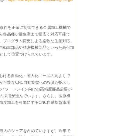
工条件を正確に制御できる金属加工機械で
ら多品種少量生産まで幅広く対応可能で
、プログラム変更による柔軟な生産対応、
自動車部品や精密機械部品といった高付加
械として位置づけられています。
おける自動化・省人化ニーズの高まりで
が可能なCNC自動旋盤への投資が拡大し
代パワートレイン向けの高精度部品需要が
盤の採用が進んでいます。さらに、医療機
精度加工を可能にするCNC自動旋盤市場
て最大のシェアを占めていますが、近年で