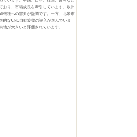
めています。中国、日本、韓国、台湾など
ており、市場成長を牽引しています。欧州
値機種への需要が堅調です。一方、北米市
進的なCNC自動旋盤の導入が進んでいま
余地が大きいと評価されています。