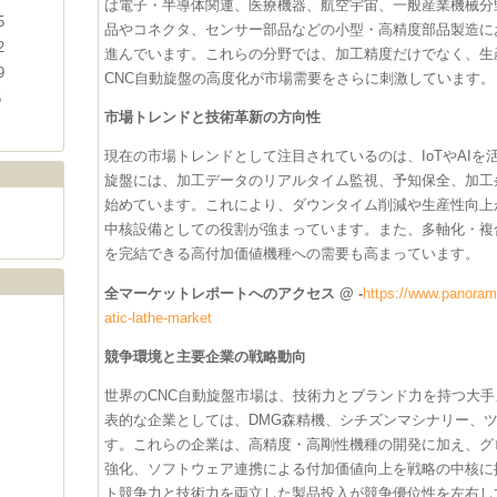
は電子・半導体関連、医療機器、航空宇宙、一般産業機械分
5
品やコネクタ、センサー部品などの小型・高精度部品製造に
2
進んでいます。これらの分野では、加工精度だけでなく、生
9
CNC自動旋盤の高度化が市場需要をさらに刺激しています。
5
市場トレンドと技術革新の方向性
現在の市場トレンドとして注目されているのは、IoTやAIを
旋盤には、加工データのリアルタイム監視、予知保全、加工
始めています。これにより、ダウンタイム削減や生産性向上
中核設備としての役割が強まっています。また、多軸化・複
を完結できる高付加価値機種への需要も高まっています。
全マーケットレポートへのアクセス @ -
https://www.panorama
atic-lathe-market
競争環境と主要企業の戦略動向
世界のCNC自動旋盤市場は、技術力とブランド力を持つ大
表的な企業としては、DMG森精機、シチズンマシナリー、ツガ
す。これらの企業は、高精度・高剛性機種の開発に加え、グ
強化、ソフトウェア連携による付加価値向上を戦略の中核に
ト競争力と技術力を両立した製品投入が競争優位性を左右し