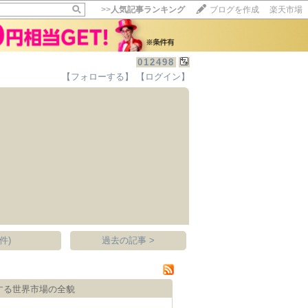
>>
人気記事ランキング
ブログを作成
楽天市場
012498
【フォローする】
【ログイン】
【毎日開催】
15記事にいいね！で1ポイント
10秒滞在
いいね!
--
/
--
件)
過去の記事 >
拡大する世界市場の全貌