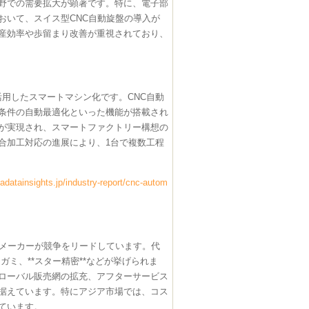
野での需要拡大が顕著です。特に、電子部
おいて、スイス型CNC自動旋盤の導入が
産効率や歩留まり改善が重視されており、
活用したスマートマシン化です。CNC自動
条件の自動最適化といった機能が搭載され
が実現され、スマートファクトリー構想の
合加工対応の進展により、1台で複数工程
datainsights.jp/industry-report/cnc-autom
手メーカーが競争をリードしています。代
ミ、**スター精密**などが挙げられま
ローバル販売網の拡充、アフターサービス
据えています。特にアジア市場では、コス
ています。