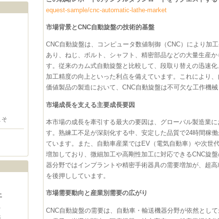
equest-sample/cnc-automatic-lathe-market
市場背景とCNC自動旋盤の技術的基盤
CNC自動旋盤は、コンピュータ数値制御（CNC）により加
あり、ねじ、ボルト、シャフト、精密部品などの大量生産か
す。従来のカム式自動旋盤と比較して、段取り替えの迅速化
加工精度の向上といった利点を備えています。これにより、
価値製品の製造において、CNC自動旋盤は不可欠な工作機
市場成長を支える主要成長要因
こそ
本市場の成長を牽引する最大の要因は、グローバル製造業に
す。熟練工不足が深刻化する中、安定した品質で24時間稼働
ています。また、自動車産業ではEV（電気自動車）や次世
増加しており、微細加工や高剛性加工に対応できるCNC旋
器分野ではインプラントや精密手術器具の需要増加が、超高
を後押ししています。
市場需要動向と産業別需要の広がり
土
1
CNC自動旋盤の需要は、自動車・輸送機器分野が依然とし
8