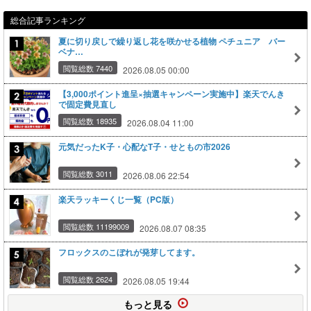
総合記事ランキング
夏に切り戻しで繰り返し花を咲かせる植物 ペチュニア バー
ベナ…
閲覧総数 7440
2026.08.05 00:00
【3,000ポイント進呈×抽選キャンペーン実施中】楽天でんき
で固定費見直し
閲覧総数 18935
2026.08.04 11:00
元気だったK子・心配なT子・せともの市2026
閲覧総数 3011
2026.08.06 22:54
楽天ラッキーくじ一覧（PC版）
閲覧総数 11199009
2026.08.07 08:35
フロックスのこぼれが発芽してます。
閲覧総数 2624
2026.08.05 19:44
もっと見る