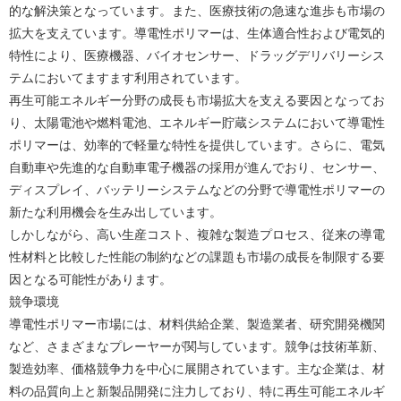
的な解決策となっています。また、医療技術の急速な進歩も市場の
拡大を支えています。導電性ポリマーは、生体適合性および電気的
特性により、医療機器、バイオセンサー、ドラッグデリバリーシス
テムにおいてますます利用されています。
再生可能エネルギー分野の成長も市場拡大を支える要因となってお
り、太陽電池や燃料電池、エネルギー貯蔵システムにおいて導電性
ポリマーは、効率的で軽量な特性を提供しています。さらに、電気
自動車や先進的な自動車電子機器の採用が進んでおり、センサー、
ディスプレイ、バッテリーシステムなどの分野で導電性ポリマーの
新たな利用機会を生み出しています。
しかしながら、高い生産コスト、複雑な製造プロセス、従来の導電
性材料と比較した性能の制約などの課題も市場の成長を制限する要
因となる可能性があります。
競争環境
導電性ポリマー市場には、材料供給企業、製造業者、研究開発機関
など、さまざまなプレーヤーが関与しています。競争は技術革新、
製造効率、価格競争力を中心に展開されています。主な企業は、材
料の品質向上と新製品開発に注力しており、特に再生可能エネルギ