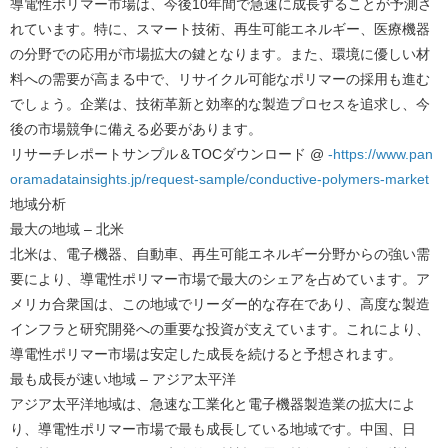
導電性ポリマー市場は、今後10年間で急速に成長することが予測さ
れています。特に、スマート技術、再生可能エネルギー、医療機器
の分野での応用が市場拡大の鍵となります。また、環境に優しい材
料への需要が高まる中で、リサイクル可能なポリマーの採用も進む
でしょう。企業は、技術革新と効率的な製造プロセスを追求し、今
後の市場競争に備える必要があります。
リサーチレポートサンプル＆TOCダウンロード @
-https://www.pan
oramadatainsights.jp/request-sample/conductive-polymers-market
地域分析
最大の地域 – 北米
北米は、電子機器、自動車、再生可能エネルギー分野からの強い需
要により、導電性ポリマー市場で最大のシェアを占めています。ア
メリカ合衆国は、この地域でリーダー的な存在であり、高度な製造
インフラと研究開発への重要な投資が支えています。これにより、
導電性ポリマー市場は安定した成長を続けると予想されます。
最も成長が速い地域 – アジア太平洋
アジア太平洋地域は、急速な工業化と電子機器製造業の拡大によ
り、導電性ポリマー市場で最も成長している地域です。中国、日