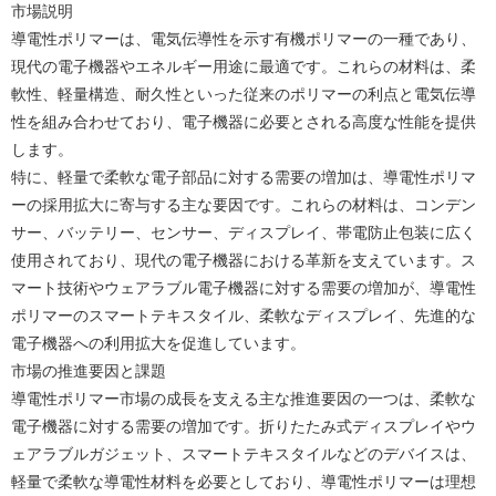
市場説明
導電性ポリマーは、電気伝導性を示す有機ポリマーの一種であり、
現代の電子機器やエネルギー用途に最適です。これらの材料は、柔
軟性、軽量構造、耐久性といった従来のポリマーの利点と電気伝導
性を組み合わせており、電子機器に必要とされる高度な性能を提供
します。
特に、軽量で柔軟な電子部品に対する需要の増加は、導電性ポリマ
ーの採用拡大に寄与する主な要因です。これらの材料は、コンデン
サー、バッテリー、センサー、ディスプレイ、帯電防止包装に広く
使用されており、現代の電子機器における革新を支えています。ス
マート技術やウェアラブル電子機器に対する需要の増加が、導電性
ポリマーのスマートテキスタイル、柔軟なディスプレイ、先進的な
電子機器への利用拡大を促進しています。
市場の推進要因と課題
導電性ポリマー市場の成長を支える主な推進要因の一つは、柔軟な
電子機器に対する需要の増加です。折りたたみ式ディスプレイやウ
ェアラブルガジェット、スマートテキスタイルなどのデバイスは、
軽量で柔軟な導電性材料を必要としており、導電性ポリマーは理想