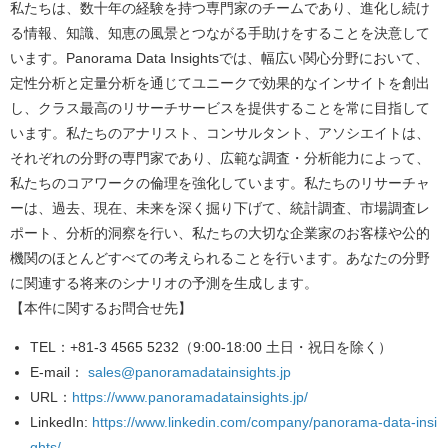
私たちは、数十年の経験を持つ専門家のチームであり、進化し続け
る情報、知識、知恵の風景とつながる手助けをすることを決意して
います。Panorama Data Insightsでは、幅広い関心分野において、
定性分析と定量分析を通じてユニークで効果的なインサイトを創出
し、クラス最高のリサーチサービスを提供することを常に目指して
います。私たちのアナリスト、コンサルタント、アソシエイトは、
それぞれの分野の専門家であり、広範な調査・分析能力によって、
私たちのコアワークの倫理を強化しています。私たちのリサーチャ
ーは、過去、現在、未来を深く掘り下げて、統計調査、市場調査レ
ポート、分析的洞察を行い、私たちの大切な企業家のお客様や公的
機関のほとんどすべての考えられることを行います。あなたの分野
に関連する将来のシナリオの予測を生成します。
【本件に関するお問合せ先】
TEL
：+81-3 4565 5232（9:00-18:00 土日・祝日を除く）
E-mail
：
sales@panoramadatainsights.jp
URL
：
https://www.panoramadatainsights.jp/
LinkedIn
:
https://www.linkedin.com/company/panorama-data-insi
ghts/