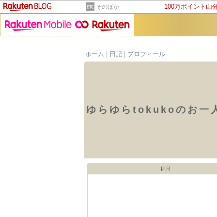
100万ポイント山
そのほか
ホーム
|
日記
|
プロフィール
ゆらゆらtokukoのお一
PR