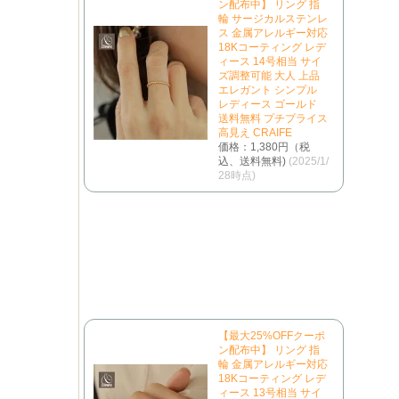
ン配布中】 リング 指
輪 サージカルステンレ
ス 金属アレルギー対応
18Kコーティング レデ
ィース 14号相当 サイ
ズ調整可能 大人 上品
エレガント シンプル
レディース ゴールド
送料無料 プチプライス
高見え CRAIFE
価格：1,380円（税
込、送料無料)
(2025/1/
28時点)
【最大25%OFFクーポ
ン配布中】 リング 指
輪 金属アレルギー対応
18Kコーティング レデ
ィース 13号相当 サイ