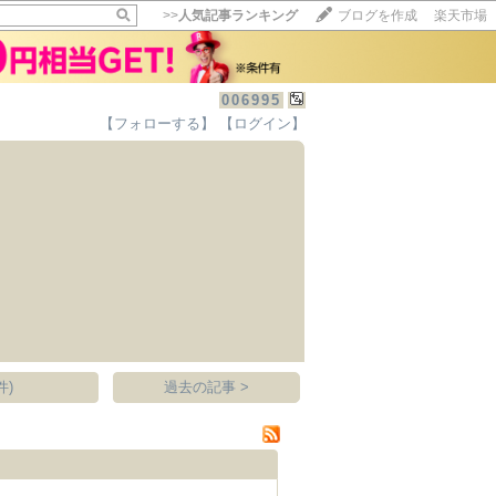
>>
人気記事ランキング
ブログを作成
楽天市場
006995
【フォローする】
【ログイン】
【毎日開催】
15記事にいいね！で1ポイント
10秒滞在
いいね!
--
/
--
件)
過去の記事 >