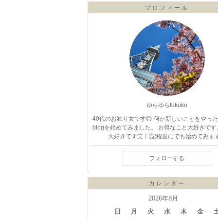
プロフィール
ゆらゆらtokuko
40代のお独り女です😌 何か新しいことをやっ
blogを始めてみました。 お得なこと大好きです
大好きです笑 日記程度にでも始めてみます
フォローする
カレンダー
2026年8月
日
月
火
水
木
金