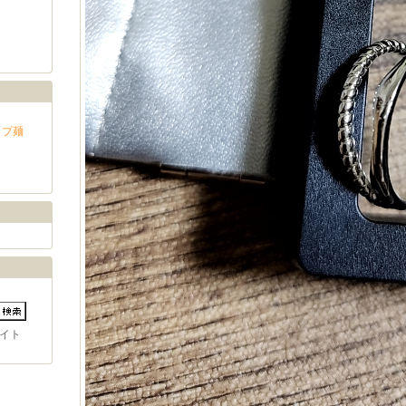
ップ麺
イト