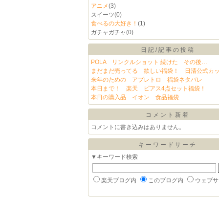
アニメ
(3)
スイーツ
(0)
食べるの大好き！
(1)
ガチャガチャ
(0)
日記/記事の投稿
POLA リンクルショット 続けた その後…
まだまだ売ってる 欲しい福袋！ 日清公式カ
来年のための アプレトロ 福袋ネタバレ
本日まで！ 楽天 ピアス4点セット福袋！
本日の購入品 イオン 食品福袋
コメント新着
コメントに書き込みはありません。
キーワードサーチ
▼キーワード検索
楽天ブログ内
このブログ内
ウェブサ