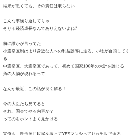
結果が悪くても、その責任は取らない
こんな事繰り返してりゃ
そりゃ経済成長なんてありえないよね⁉︎
前に誰かが言ってた
小選挙区制はより身近な人への利益誘導に走る、小物が台頭してく
る
中選挙区、大選挙区であって、初めて国家100年の大計を論じる一
角の人物が現れるって
なんか最近、この話が良く解る！
今の大臣たち見てると
それ、国会でやる内容か？
ってのをホントよく見かける
官僚も、政治屋に尻尾を振ってYESマンやってりゃ出世できる