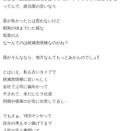
ってんで、政治屋の言いなり
昔が良かったとは思わないけど
昭和の頃までいた様な
気骨の人
な〜んてのは絶滅危惧種なのかね？
国がそんななら、地方なんてもっとあかんのでしょ⁉︎
とはいえ、私も古いタイプで
絶滅危惧種に近いらしく
会社で上司に歯向かって
干されて、未だにヒラ社員
同期や後輩のが先に出世してるし…
でもさぁ、YESマンやって
自分の考えネジ曲げてまで
上司の言う事聞いて