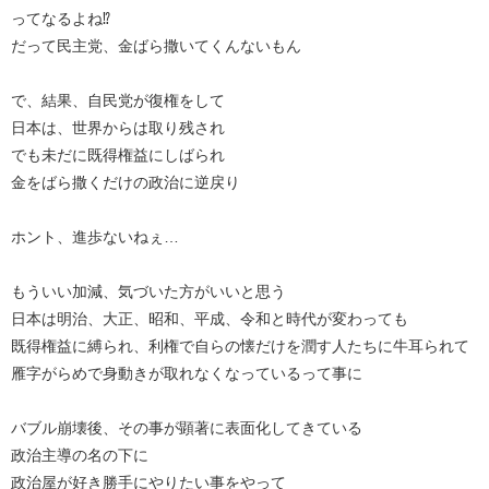
ってなるよね⁉︎
だって民主党、金ばら撒いてくんないもん
で、結果、自民党が復権をして
日本は、世界からは取り残され
でも未だに既得権益にしばられ
金をばら撒くだけの政治に逆戻り
ホント、進歩ないねぇ…
もういい加減、気づいた方がいいと思う
日本は明治、大正、昭和、平成、令和と時代が変わっても
既得権益に縛られ、利権で自らの懐だけを潤す人たちに牛耳られて
雁字がらめで身動きが取れなくなっているって事に
バブル崩壊後、その事が顕著に表面化してきている
政治主導の名の下に
政治屋が好き勝手にやりたい事をやって