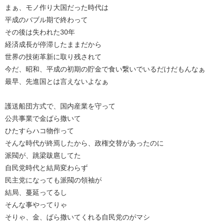
まぁ、モノ作り大国だった時代は
平成のバブル期で終わって
その後は失われた30年
経済成長が停滞したままだから
世界の技術革新に取り残されて
今だ、昭和、平成の初期の貯金で食い繋いでいるだけだもんなぁ
最早、先進国とは言えないよなぁ
護送船団方式で、国内産業を守って
公共事業で金ばら撒いて
ひたすらハコ物作って
そんな時代が終焉したから、政権交替があったのに
派閥が、跳梁跋扈してた
自民党時代と結局変わらず
民主党になっても派閥の領袖が
結局、蔓延ってるし
そんな事やってりゃ
そりゃ、金、ばら撒いてくれる自民党のがマシ