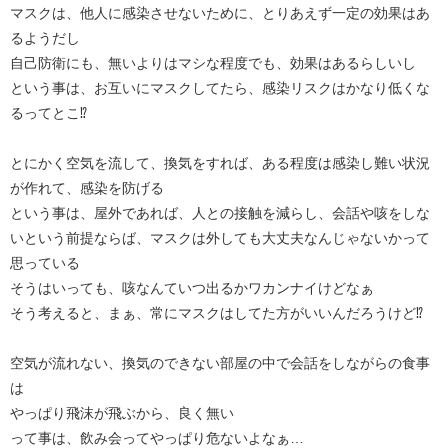
マスクは、他人に感染させないために、とりあえず一定の効果はあ
るようだし
自己防衛にも、無いよりはマシな程度でも、効果はあるらしいし
という事は、お互いにマスクしてたら、感染リスクはかなり低くな
るってとこ⁉︎
とにかく空気を流して、換気をすれば、ある程度は感染し難い状況
が作れて、感染を防げる
という事は、屋外であれば、人との接触を減らし、会話や咳をしな
いという前提ならば、マスクは外しても大丈夫なんじゃないかって
思っている
そうはいっても、咳なんていつ出るかワカンナイけどなぁ
そう考えると、まぁ、常にマスクはしてた方がいいんだろうけど⁉︎
空気が流れない、換気のできない部屋の中で会話をしながらの食事
は
やっぱり飛沫が飛ぶから、良く無い
って事は、飲み会ってやっぱり危ないよなぁ…