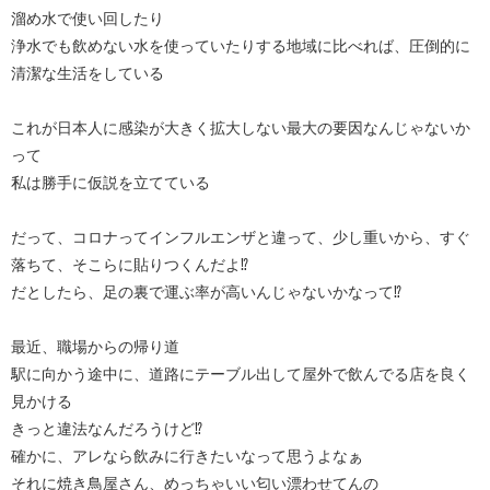
溜め水で使い回したり
浄水でも飲めない水を使っていたりする地域に比べれば、圧倒的に
清潔な生活をしている
これが日本人に感染が大きく拡大しない最大の要因なんじゃないか
って
私は勝手に仮説を立てている
だって、コロナってインフルエンザと違って、少し重いから、すぐ
落ちて、そこらに貼りつくんだよ⁉︎
だとしたら、足の裏で運ぶ率が高いんじゃないかなって⁉︎
最近、職場からの帰り道
駅に向かう途中に、道路にテーブル出して屋外で飲んでる店を良く
見かける
きっと違法なんだろうけど⁉︎
確かに、アレなら飲みに行きたいなって思うよなぁ
それに焼き鳥屋さん、めっちゃいい匂い漂わせてんの