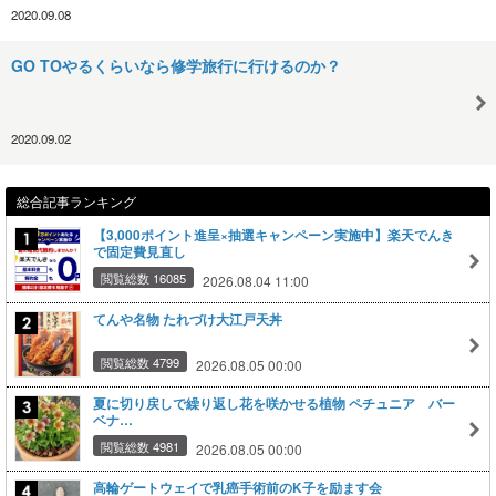
2020.09.08
GO TOやるくらいなら修学旅行に行けるのか？
2020.09.02
総合記事ランキング
【3,000ポイント進呈×抽選キャンペーン実施中】楽天でんき
で固定費見直し
閲覧総数 16085
2026.08.04 11:00
てんや名物 たれづけ大江戸天丼
閲覧総数 4799
2026.08.05 00:00
夏に切り戻しで繰り返し花を咲かせる植物 ペチュニア バー
ベナ…
閲覧総数 4981
2026.08.05 00:00
高輪ゲートウェイで乳癌手術前のK子を励ます会