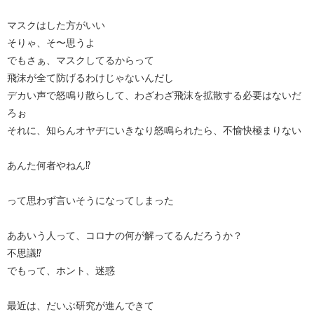
マスクはした方がいい
そりゃ、そ〜思うよ
でもさぁ、マスクしてるからって
飛沫が全て防げるわけじゃないんだし
デカい声で怒鳴り散らして、わざわざ飛沫を拡散する必要はないだ
ろぉ
それに、知らんオヤヂにいきなり怒鳴られたら、不愉快極まりない
あんた何者やねん⁉︎
って思わず言いそうになってしまった
ああいう人って、コロナの何が解ってるんだろうか？
不思議⁉︎
でもって、ホント、迷惑
最近は、だいぶ研究が進んできて