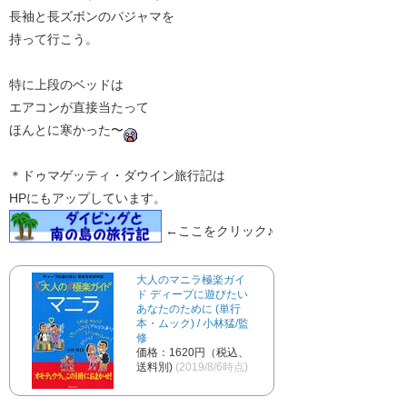
長袖と長ズボンのパジャマを
持って行こう。
特に上段のベッドは
エアコンが直接当たって
ほんとに寒かった〜
＊ドゥマゲッティ・ダウイン旅行記は
HPにもアップしています。
←ここをクリック♪
大人のマニラ極楽ガイ
ド ディープに遊びたい
あなたのために (単行
本・ムック) / 小林猛/監
修
価格：1620円（税込、
送料別)
(2019/8/6時点)