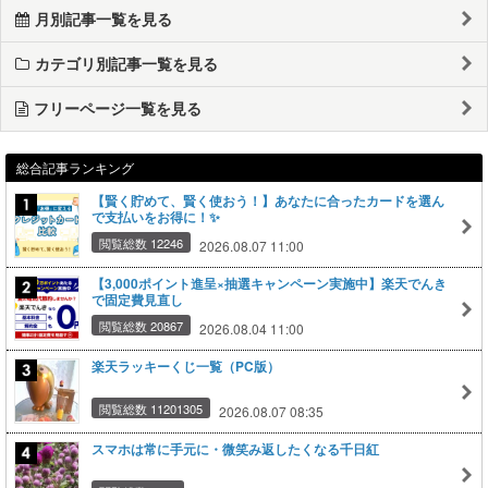
月別記事一覧を見る
カテゴリ別記事一覧を見る
フリーページ一覧を見る
総合記事ランキング
【賢く貯めて、賢く使おう！】あなたに合ったカードを選ん
で支払いをお得に！✨
閲覧総数 12246
2026.08.07 11:00
【3,000ポイント進呈×抽選キャンペーン実施中】楽天でんき
で固定費見直し
閲覧総数 20867
2026.08.04 11:00
楽天ラッキーくじ一覧（PC版）
閲覧総数 11201305
2026.08.07 08:35
スマホは常に手元に・微笑み返したくなる千日紅