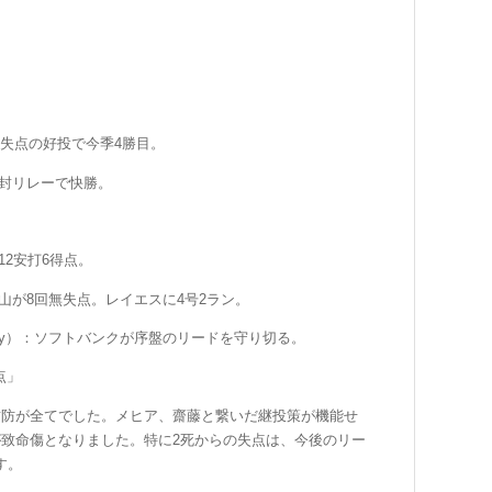
無失点の好投で今季4勝目。
封リレーで快勝。
2安打6得点。
山が8回無失点。レイエスに4号2ラン。
Pay）：ソフトバンクが序盤のリードを守り切る。
点」
攻防が全てでした。メヒア、齋藤と繋いだ継投策が機能せ
が致命傷となりました。特に2死からの失点は、今後のリー
す。