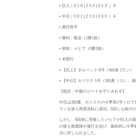
• 巨人｜0 1 0 | 2 0 2 | 0 1 3 ｜ 9
• 中日｜0 0 1 | 2 1 0 | 0 0 0 ｜ 4
•
責任投手
• 勝利：船迫（1勝1敗）
• 敗戦：
メヒア
（0勝1敗）
•
本塁打
• 【巨人】ダルベック 8号（4回表 2ラン）
• 【中日】
カリステ
1号（3回裏 ソロ）、
鵜
【戦評：中盤のリードを守りきれず】
中日は3回裏、
カリステ
の今季第1号ソロで
ランを放ち再度逆転に成功。5回にも細川の
しかし、6回表に登板した
メヒア
が巨人の
の後も救援陣が連打を浴び、最終的に今季
点に封じられました。