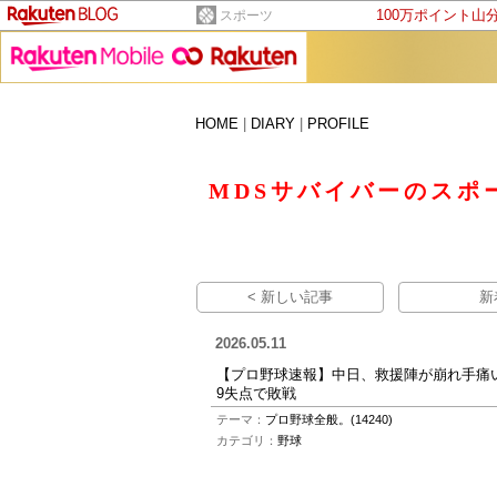
100万ポイント山
スポーツ
HOME
|
DIARY
|
PROFILE
MDSサバイバーのスポ
< 新しい記事
新
2026.05.11
【プロ野球速報】中日、救援陣が崩れ手痛
9失点で敗戦
テーマ：
プロ野球全般。(14240)
カテゴリ：
野球