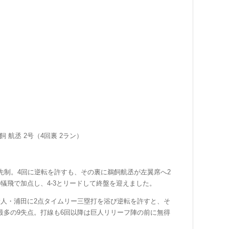
飼 航丞
2号（4回裏 2ラン）
先制。4回に逆転を許すも、その裏に
鵜飼航丞
が左翼席へ2
犠飛で加点し、4-3とリードして終盤を迎えました。
新人・浦田に2点タイムリー三塁打を浴び逆転を許すと、そ
最多の9失点。打線も6回以降は巨人リリーフ陣の前に無得