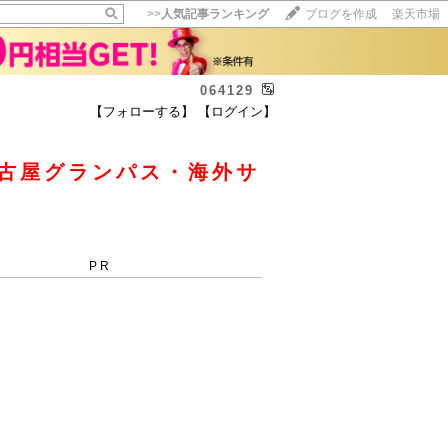
>>
人気記事ランキング
ブログを作成
楽天市場
064129
【フォローする】
【ログイン】
【毎日開催】
15記事にいいね！で1ポイント
名古屋グランパス・海外サ
10秒滞在
いいね!
--
/
--
PR