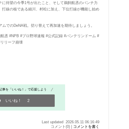
テ
に待望の今季1号が出たこと、そして
鵜飼航丞
のパンチ力
。打線の核である細川、村松に加え、下位打線が機能し始め
アムでのDeNA戦。切り替えて再加速を期待しましょう。
鵜飼航丞 #NPB #プロ野球速報 #公式記録 #バンテリンドーム #
#リリーフ崩壊
記事を「いいね！」で応援しよう
いいね！
2
Last updated 2026.05.11 06:16:49
コメント(0) |
コメントを書く