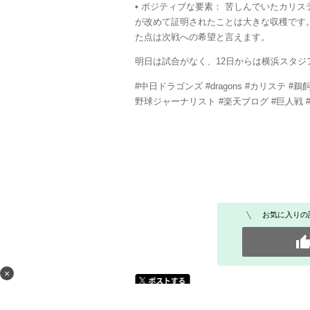
•
ポジティブな要素：
苦しんでいた
カリス
が改めて証明されたことは大きな収穫です
た点は次戦への希望と言えます。
明日は試合がなく、12日からは横浜スタジ
#中日ドラゴンズ #dragons #カリステ #
野球ジャーナリスト #楽天ブログ #巨人戦 
お気に入りの
×