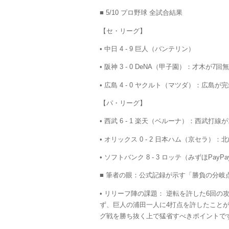
■ 5/10 プロ野球 全試合結果
【セ・リーグ】
•
中日 4 - 9 巨人
（バンテリン）
•
阪神 3 - 0 DeNA
（甲子園）：才木が7回
•
広島 4 - 0 ヤクルト
（マツダ）：広島が完
【パ・リーグ】
•
西武 6 - 1 楽天
（ベルーナ）：西武打線が1
•
オリックス 0 - 2 日本ハム
（京セラ）：北
•
ソフトバンク 8 - 3 ロッテ
（みずほPay
■ 筆者の眼：公式記録が示す「勝負の分岐
•
リリーフ陣の課題：
逆転を許した6回の
ず、巨人の浦田一人に4打点を許したこと
グ戦を勝ち抜く上で猛省すべきポイントで