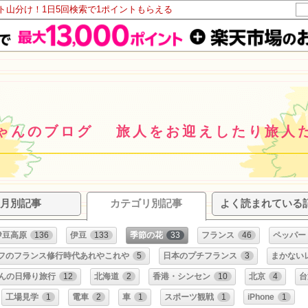
ント山分け！1日5回検索で1ポイントもらえる
ゃんのブログ 旅人をお迎えしたり旅人
月別記事
カテゴリ別記事
よく読まれている
伊豆高原
136
伊豆
133
季節の花
33
フランス
46
ペッパーく
フのフランス修行時代あれやこれや
5
日本のプチフランス
3
まかない
んの日帰り旅行
12
北海道
2
香港・シンセン
10
北京
4
台
工場見学
1
電車
2
車
1
スポーツ観戦
1
iPhone
1