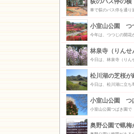
荻のバス停の横
小室山公園 つ
林泉寺（りんせ
松川湖の芝桜が
小室山公園 つ
奥野公園で蝋梅