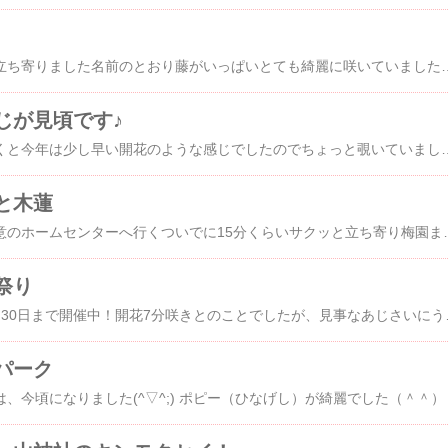
今日は【藤の広場】へ立ち寄りました名前のとおり藤がいっぱいとても綺麗に咲いていましたいい香りが漂いますすぐ隣に伊東観光番もあるので、観光の方は立ち寄るといい情報ゲットできるかも他にも藤の花どころ【林泉寺】は７分咲きくらいでしょうか？もう少しで花がもっと長く垂れてきそうです近所の大室高原キリスト教会も藤棚が綺麗
じが見頃です♪
先日、小室山公園へ行くと今年は少し早い開花のような感じでしたのでちょっと覗いていましたもう見頃小室山公園つつじ祭りは、4月29日~5月5日 ライトアップは午後7時から9時まで4月30日のライトアップのブログはこちら 見事なつつじパックマン東海バスが小室山のレストハウス売店で「ばすかん」が販売されてますお土産にも可愛いですよノースポールがゆらゆらしてました赤い花がいっぱいお祭り期間中は、駐車場￥３００です。川奈駅から歩
と木蓮
昨日の松川湖の様子得意のホームセンターへ行くついでに15分くらいサクッと立ち寄り梅園まで行きたかったのですが満開じゃぁないかとなかなかタイミングよく行けませんが、エコーブリッジあたりの河津桜が見事でした白い桜は、早咲きの大島桜じゃないかな？ピンクとホワイトで幸せな気分白色桜河津桜は100本
祭り
下田あじさい祭り 6月30日まで開催中！開花7分咲きとのことでしたが、見事なあじさいにうっとり ゆりもいい香り下田公園は下田城跡の付近まであじさいが
パーク