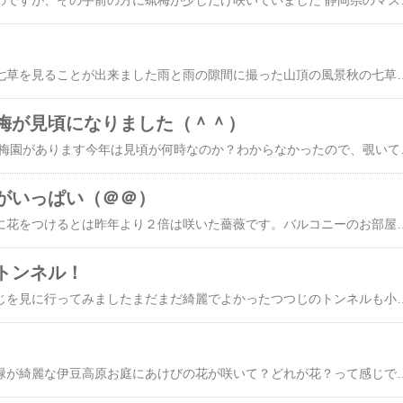
奥野公園に梅園があるのですが、その手前の方に蝋梅が少しだけ咲いていまし
小室山公園山頂で秋の七草を見ることが出来ました雨と雨の隙間に撮った山頂の風景秋の七草とは萩（ハギ）・桔梗（キキョウ）・葛（クズ）・撫子（ナデシコ）薄（ススキ）・女郎花（オミナエシ）・藤袴（フジバカマ）萩桔梗葛 薄 撫子女郎花藤袴 山頂では、リコリスというヒガンバナ科の花が咲いていました 伊豆高原 海の見えるオーベルジュ パルテー
梅が見頃になりました（＾＾）
松川湖 奥の公園の奥の梅園があります今年は見頃が何時なのか？わからなかったので、覗いてみたらとても綺麗でビックリ蕾も多いので今から見頃
がいっぱい（＠＠）
モッコウ薔薇がこんなに花をつけるとは昨年より２倍は咲いた薔薇です。バルコニーのお部屋まで枝が伸びてきてタップリ咲いてくれました。雨上がりで薔薇もうれしそう青空が似合います伸びる伸びるどこまで？ まだ蕾もたくさんあるので咲くのが楽しみです 薔薇とともに今日の風景です 伊豆高原 海の見えるオーベルジュ パルテー
トンネル！
今日は、小室山のつつじを見に行ってみましたまだまだ綺麗でよかったつつじのトンネルも小室山はリフトで頂上へ右の方からは歩いて登ることが出来る道があります。途中に恐竜広場があります。なんで？恐竜？今度行ったら写真ＵＰ
急速に暖かくなって新緑が綺麗な伊豆高原お庭にあけびの花が咲いて？どれが花？って感じですが上が雄花で下の小さいほうが雌花らしいので、これで一つの花ってことですね。 伊豆高原 海の見えるオーベルジュ パルテール 伊豆高原 パルテールは、フラン