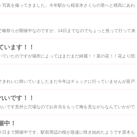
さくらの季節サックット写真を撮ってきました。今年駅から桜並木さくらの里へと標高にあわせているような咲き方です。 車の中から撮影でちょっとぶれ気味・・・。桜並木は４分咲きといったところでしょう
小室山公園のつばき園で椿祭りが開催中なのですが、14日までなのでちょっと焦って行って来ました。 国道135号線から小
ています！！
河津桜はもう葉桜と聞いていたのですが場所によってはまだまだ綺麗！！菜の花！！花より団子？？いい
駅周辺の桜がきれいですきれいに咲いていましたまだ今年はチェックに行っていませんが富戸港周辺の城ヶ崎桜きっときれ
れいです！！
松川湖の梅が満開できれいです意外と穴場なのでお弁当をもって梅を見ながらな
催中！
河津桜まつりが３月１０日まで開催中です。駅前周辺の桜が急速に咲き始めたようです原木も見ごろだそうで友人に