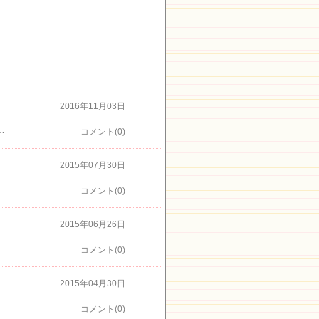
2016年11月03日
ト★伊豆高原 海の見えるオーベルジュ パルテールのページはこちらから★伊豆高原 海の見えるオーベルジュ パルテール 伊豆高原 パルテールは、フランス修行のシェフが? 心こめたお料理とぱるちゃんが笑顔でお出迎えの宿です(^^) パルテール 予約電話番号 ０５５７－５１－８５８１ ←楽天トラベルからのご予約 ?お友達追加でクーポンが利用できますよ～～♪
コメント(0)
2015年07月30日
が半々くらいお天気も半々くらい 綺麗な向日葵を楽しむことが出来ました 国道一号線から入る平坦な道の途中にひまわりが咲いていました 沢山咲いている場所の後ろの方は見頃の終わったひまわり 笑う向日葵も タネで重たそうに頭を下げるひまわり 場所は、沼津市の平沼です。こちらの案内を参考にしてね！ 御用邸は少し５・６本開花し始めたそうです。 伊豆高原 海の見えるオーベルジュ パルテール 伊豆高原 パルテールは、フランス修行のシェフが 心こめたお料理とぱるちゃんが笑顔でお出迎えの宿です(^^) パルテール 予約電話番号 ０５５７－５１－８５８１ ←楽天トラベルからのご予約
コメント(0)
2015年06月26日
けですが、紫陽花も咲いてました伊豆より開花が遅いのでバッチリ見頃で綺麗でしたそういえば、入口付近に英語と中国語で歓迎してましたラベンダーソフトが食べれたりお土産やさんもいっぱいです！！お花好きには、ラベンダーを購入できるのも嬉しいですね↑まだこれから開花のラベンダー細長い穂になる種類のようですこちらは、河口湖で購入してきたパルテールのラベンダーにやってくるモンシロチョウです河口湖ラベンダーフェスティバル 2015年6月19日～7月12日（大石会場は7月20日まで） 伊豆高原 海の見えるオーベルジュ パルテール 伊豆高原 パルテールは、フランス修行のシェフが 心こめたお料理とぱるちゃんが笑顔でお出迎えの宿です(^^) パルテール 予約電話番号 ０５５７－５１－８５８１ ←楽天トラベルからのご予約
コメント(0)
2015年04月30日
小室山公園つつじ祭り開催中4月29日~5月5日 ライトアップは午後7時から9時まで駐車場から見た風景一昨年行った時よりライトアップがパワーアップしてましたつつじのトンネルも素敵な空間夜のつつじも綺麗でしたよ～～日中の様子4月26日のブログはこちら 伊豆高原 海の見えるオーベルジュ パルテール 伊豆高原 パルテールは、フランス修行のシェフが 心こめたお料理とぱるちゃんが笑顔でお出迎えの宿です(^^) パルテール 予約電話番号 ０５５７－５１－８５８１ ←楽天トラベルからのご予約
コメント(0)