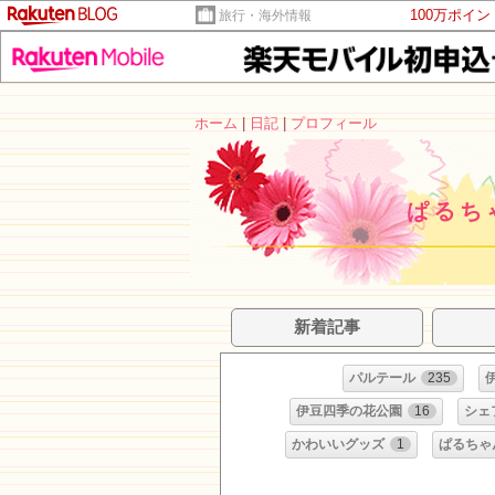
100万ポイ
旅行・海外情報
ホーム
|
日記
|
プロフィール
ぱるち
新着記事
パルテール
235
伊豆四季の花公園
16
シェ
かわいいグッズ
1
ぱるちゃ