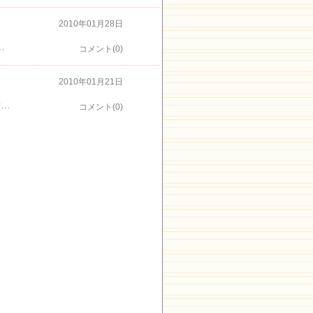
2010年01月28日
・・のどかな風景でした梅はちらほらでしたが元気に咲いていました熱海の梅園も４分咲きだそうです
コメント(0)
2010年01月21日
下田水仙祭りへ行ってきました水仙の香りが漂い花がとっても綺麗でした 斜面に自生する原種の水仙灯台まで歩いてゆくとまた違う景色が広がります横の温室のなかは、あったかくてブーゲンビリアやハイビスカスバナナやマンゴーも亜熱帯の植物がたくさんありました。菜の花も綺麗でしたお手植えの松の近くのベンチで一休みアロエの花もアッアロエ祭りも31日まで開催中！
コメント(0)