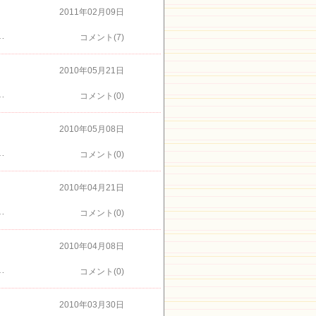
2011年02月09日
～い歌を思い出しました 伊豆高原 海の見えるオーベルジュ パルテール 伊豆高原 パルテールは、フランス修行のシェフが 心こめたお料理とぱるちゃんが笑顔でお出迎えの宿です(^^) パルテール 予約電話番号 ０５５７－５１－８５８１ ←楽天トラベルからのご予約伊豆高原 海の見えるオーベルジュ パルテール本場フランス修行の料理 パルテール
コメント(7)
2010年05月21日
が楽しみバルコニールームはツインからダブルベットに変更になりマッサージチェアーが入りました
コメント(0)
2010年05月08日
カメレオン】と呼ばれる種類で色が少しづつ変化してきました。アートフェスティバルが開催中学校・カフェ・民家の居間等がアートのギャラリーになります。地図はこちら 入場無料です。
コメント(0)
2010年04月21日
もう少しで完成ですね 国道135号線から小室山へ向かいます。 期間中は有料（￥３００）時間：午前９時００～午後４：００東海バス小室山リフト行「小室山リフト」下車川奈駅徒歩15分【行きは上り坂です】
コメント(0)
2010年04月08日
ました桜並木も満開ですので是非お勧めパルテールの窓からも桜の上に海が見えて綺麗な景色ですウグイスのバックコーラスも上手に鳴いてます
コメント(0)
2010年03月30日