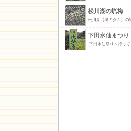
松川湖の蝋梅
下田水仙まつり