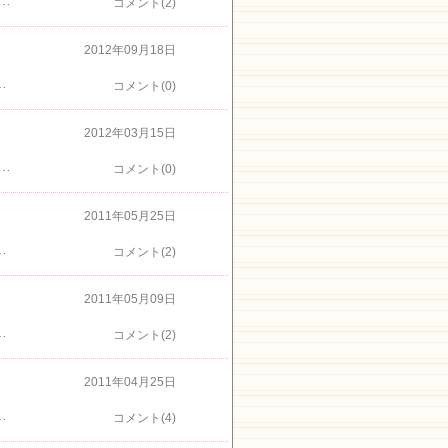
た 静岡県のマスコットキャラクター ふじっぴー↑↑↑なに鳥さんでしょうか？のんびりしてました蝋みたいな花びらそれで蝋梅というのでしょうね蕾は、まん丸で可愛いもう少ししてから行くと香りもよいかしら？足元は鹿の○○が、ころころしてますから、ちょっと注意です
コメント(2)
2012年09月18日
ル 伊豆高原 パルテールは、フランス修行のシェフが 心こめたお料理とぱるちゃんが笑顔でお出迎えの宿です(^^) パルテール 予約電話番号 ０５５７－５１－８５８１ ←楽天トラベルからのご予約ぱるちゃんのつぶやきtwitterface book パルテールmixiページ パルテール伊豆高原 海の見えるオーベルジュ パルテール
コメント(0)
2012年03月15日
です 梅の香りに癒される～～ここで注意がひとつ野生の鹿の糞にご注意をまだまだ、見頃は来週でも大丈夫そうですね 伊豆高原 海の見えるオーベルジュ パルテール 伊豆高原 パルテールは、フランス修行のシェフが 心こめたお料理とぱるちゃんが笑顔でお出迎えの宿です(^^) パルテール 予約電話番号 ０５５７－５１－８５８１ ←楽天トラベルからのご予約ぱるちゃんのつぶやきtwitterface book パルテールmixiページ パルテール伊豆高原 海の見えるオーベルジュ パルテール
コメント(0)
2011年05月25日
ル 伊豆高原 パルテールは、フランス修行のシェフが 心こめたお料理とぱるちゃんが笑顔でお出迎えの宿です(^^) パルテール 予約電話番号 ０５５７－５１－８５８１ ←楽天トラベルからのご予約ぱるちゃんのつぶやきtwitter伊豆高原 海の見えるオーベルジュ パルテール本場フランス修行の料理 パルテール
コメント(2)
2011年05月09日
します。 人出が多くびっくりまだまだ見頃ですものねつつじが終わったところは、こんなに綺麗なじゅうたん出現今日の目的のトンネルへトンネルといっても小道なんですけどとても癒される空間ですこれが見たかった！！綺麗です
コメント(2)
2011年04月25日
ス修行のシェフが 心こめたお料理とぱるちゃんが笑顔でお出迎えの宿です(^^) パルテール 予約電話番号 ０５５７－５１－８５８１ ←楽天トラベルからのご予約ぱるちゃんのつぶやきtwitter伊豆高原 海の見えるオーベルジュ パルテール
コメント(4)