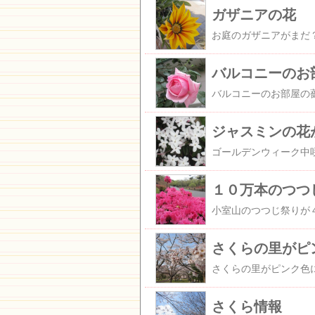
ガザニアの花
バルコニーのお
ジャスミンの花
１０万本のつつ
さくらの里がピ
さくら情報