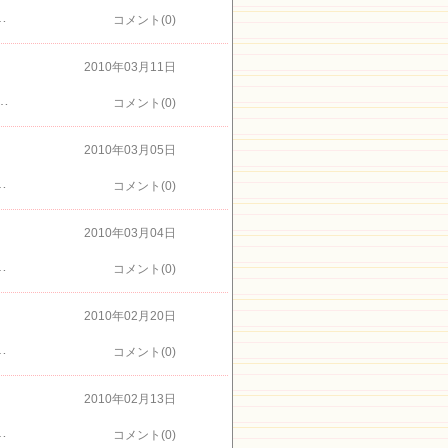
かさくらのトンネルとっても綺麗でしたさくらの里は珍しく昨日雪が降って大室山が真っ白ですでも、さくらは負けないで咲いていました。しだれ桜が綺麗でさくらの里祭りの３・４日は見ごろになりそうです
コメント(0)
2010年03月11日
室山へ向かいます。東海バス小室山リフト行「小室山つばき園」下車川奈駅徒歩15分【行きは上り坂です】 椿のいろいろな種類がいっぱいで見入ってしまいます。期間中の毎朝、摘んで一輪挿しに挿して展示してあります。
コメント(0)
2010年03月05日
香りが～～菜の花の香りではなく食べ物の香りもいっぱい桜とメジロも暖かい春の日を楽しんでいました
コメント(0)
2010年03月04日
いだろうな～以前に撮った写真ですがそろそろこのような景色になっていると思います。海が見えて濃い桜色できれいです
コメント(0)
2010年02月20日
んていかがでしょうか？ちょっと寒いので暖かい飲み物を持って行きたいですね
コメント(0)
2010年02月13日
いただいた写真です 桜が咲き始めると渋滞も・・・。そんなときは途中の駅にに車を停めて電車でも快適です。
コメント(0)