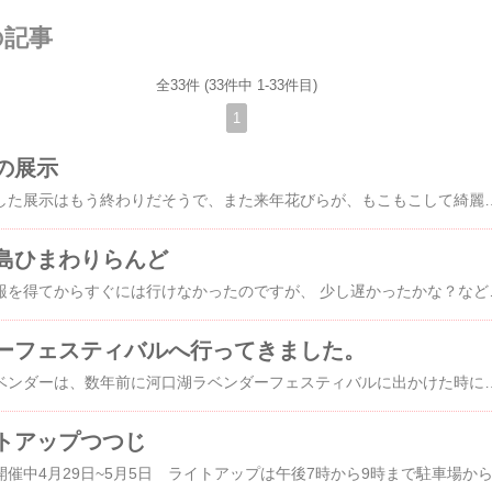
の記事
全33件 (33件中 1-33件目)
1
の展示
市役所で菊の展示中でした展示はもう終わりだそうで、また来年花びらが、もこもこして綺麗です！玄関の階段にずらりと(#^.^#)盆栽仕立てオレンジ色一本なんですねかわいい大輪の小菊と細い花びらの菊も花火のようです昨年の沼津御用邸での菊花展もよかったね～～今年は今日から11月3日(祝)～13日(日) 9時～16時30分御用邸のイベントや交通など詳細は→公式サイ
島ひまわりらんど
ひまわりが咲いてる情報を得てからすぐには行けなかったのですが、 少し遅かったかな？などと思いながら、「浮島ひまわりらんど」へ まだ咲いているのと種になりつつもの
ーフェスティバルへ行ってきました。
パルテールのお庭のラベンダーは、数年前に河口湖ラベンダーフェスティバルに出かけた時に購入したラベンダーですそれまでは、何度ラベンダーを植えても育たなかったのですが、ダメ元で最後にと買った一株が大きくなってきましたというわけで思い出して河口湖へ行ってきましたわぁ～～ラベンダーの香りに包まれます湖畔にびっしり数年前と２年前に行ったときはちょっと早かったようで、こんなに紫色じゃなかったなぁ～いいタイミングで来れましたこれからが見頃のようですここは「八木崎公園」の会場です。もう一つの会場「大石公園」今回は行かないで折角山梨に来たのでハイジの村へ行くことにしました歩いている人は、アジア系の方がいっぱいでした写真を撮るのを頼まれましたが、今回もハイチーズっていって撮りましたなんて言ったらわかりやすいのかしら？ラベンダーだら
トアップつつじ