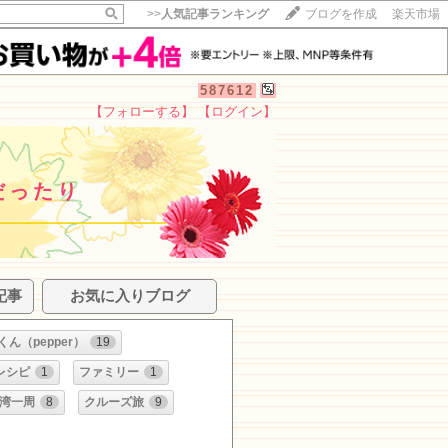
>>
人気記事ランキング
ブログを作成
楽天市場
587612
【フォローする】
【ログイン】
だったり
記事
お気に入りブログ
ん（pepper）
19
レシピ
1
ファミリー
1
湾一周
8
クルーズ旅
9