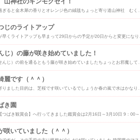
 山神社のキンモクセイ！
車で荻のバス停を通り過ぎると金木犀の香りとオレンジ色の絨毯ちょっと寄り道山神社 むくの木が伊東市指定天然記念物だそうですが、今日はキンモクセイを見学！美しいですね見上げると花が降ってきます可愛いお花それにしても沢山の花ですね 伊豆高原 海の見えるオーベルジュ パルテール 伊豆高原 パルテールは、フ
つじのライトアップ
今年は、つつじの開花が早くライトアップも早まって29日からの予定が20日からと変更になりという訳で、昨日は昼間と夜とつつじを楽しんできました【小室山公園つつじ祭り】は4月29日～5月5日 AM9:00～
んじ）の藤が咲き始めていました！
今日は、林泉寺（りんせんじ）の前を通るともう藤が咲き始めていましたちょっとお邪魔して静岡県指定天然記念物の樹齢300余年の藤 たくさんの蕾ですもう少しで満開 場所：伊東市荻90 交通：伊東駅より東海バス「十足」「荻車庫」「かどの球場」行 約24分・荻バス停下車 林泉寺の地図 伊豆高原 海の見えるオーベルジュ パルテール 伊
綺麗です（＾＾）
今日は、松川湖に立ち寄りました目的は、芝桜です咲いているでしょうか春の嵐で水はかなりにごってますね新緑も透き通るような緑色エコーブリッジも白くて綺麗ですお～～なんと綺麗なこと枝垂桜も春の嵐に負けず咲いていました蕾もあるので、まだまだ楽しめますね反対側からの眺めもいいですね 伊豆高原 海の見えるオーベルジュ パルテール 伊豆
ばき園
小室山公園つばき園で【つばき観賞会】へ行ってきました鑑賞会は2月16日～3月10日 9：00
が咲いていました（＾＾）