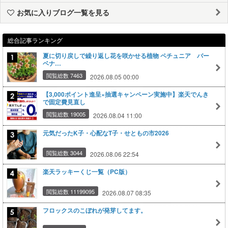
お気に入りブログ一覧を見る
総合記事ランキング
夏に切り戻しで繰り返し花を咲かせる植物 ペチュニア バー
ベナ…
閲覧総数 7463
2026.08.05 00:00
【3,000ポイント進呈×抽選キャンペーン実施中】楽天でんき
で固定費見直し
閲覧総数 19005
2026.08.04 11:00
元気だったK子・心配なT子・せともの市2026
閲覧総数 3044
2026.08.06 22:54
楽天ラッキーくじ一覧（PC版）
閲覧総数 11199095
2026.08.07 08:35
フロックスのこぼれが発芽してます。