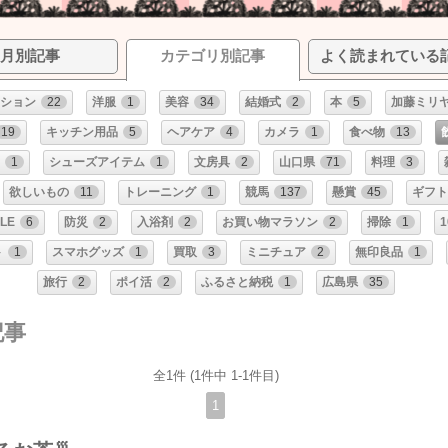
月別記事
カテゴリ別記事
よく読まれている
ション
22
洋服
1
美容
34
結婚式
2
本
5
加藤ミリ
19
キッチン用品
5
ヘアケア
4
カメラ
1
食べ物
13
1
シューズアイテム
1
文房具
2
山口県
71
料理
3
欲しいもの
11
トレーニング
1
競馬
137
懸賞
45
ギフト
LE
6
防災
2
入浴剤
2
お買い物マラソン
2
掃除
1
ト
1
スマホグッズ
1
買取
3
ミニチュア
2
無印良品
1
旅行
2
ポイ活
2
ふるさと納税
1
広島県
35
記事
全1件 (1件中 1-1件目)
1