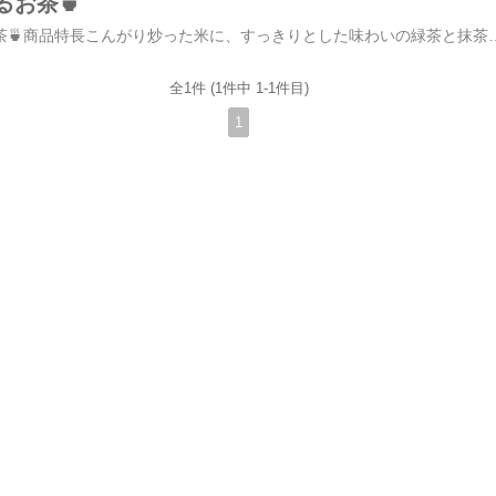
お茶🍵
香ばしくて美味しいお茶🍵商品特長こんがり炒った米に、すっきりとした味わいの緑茶と抹茶をブレンドした、緑鮮やかで香ばしい玄米茶です（国産茶葉100％）。通常より細かく粉砕した独自
全1件 (1件中 1-1件目)
1