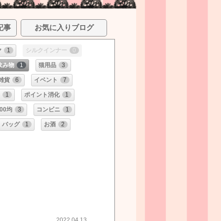
記事
お気に入りブログ
ヤ
1
シルクインナー
0
飲み物
1
猫用品
3
雑貨
6
イベント
7
1
ポイント消化
1
100均
3
コンビニ
1
バッグ
1
お酒
2
2022.04.13