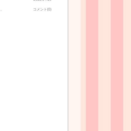
抹茶をブレンドすることで、さらに香り高く、色鮮やかな水色（すいしょく）を実現しました。☆北海道・九州も送料無料！伊藤園 お〜いお茶 玄米茶 ティーバッグ 20袋×20個セット
コメント(0)