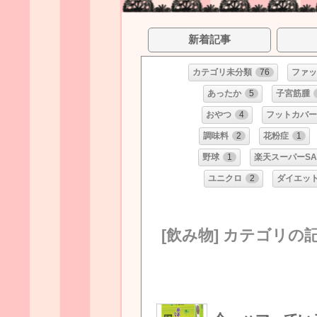
新着記事
カテゴリ未分類
76
ファッ
あったか
5
子宮筋腫
おやつ
4
フットカバー
調味料
2
花粉症
1
野球
1
楽天スーパーSA
ユニクロ
2
ダイエッ
[飲み物] カテゴリの