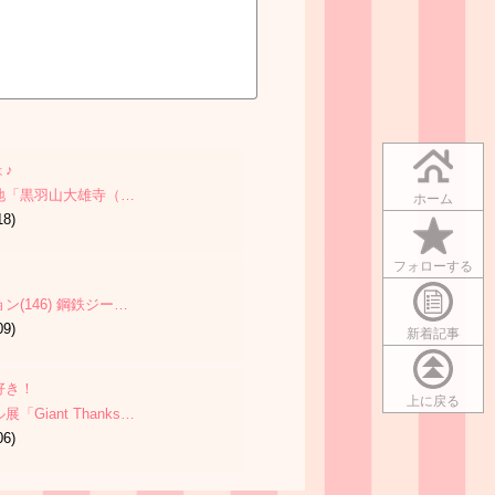
♪
地「黒羽山大雄寺（…
ホーム
18)
フォローする
(146) 鋼鉄ジー…
09)
新着記事
好き！
上に戻る
Giant Thanks…
06)