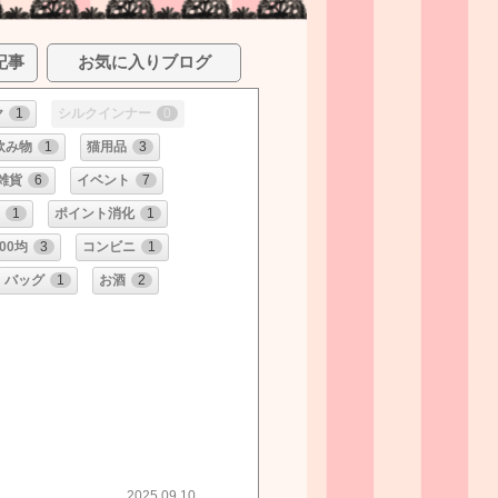
記事
お気に入りブログ
ヤ
1
シルクインナー
0
飲み物
1
猫用品
3
雑貨
6
イベント
7
1
ポイント消化
1
100均
3
コンビニ
1
バッグ
1
お酒
2
2025.09.10