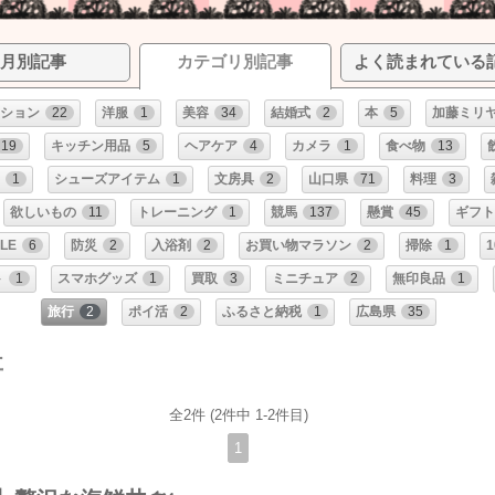
月別記事
カテゴリ別記事
よく読まれている
ション
22
洋服
1
美容
34
結婚式
2
本
5
加藤ミリ
19
キッチン用品
5
ヘアケア
4
カメラ
1
食べ物
13
1
シューズアイテム
1
文房具
2
山口県
71
料理
3
欲しいもの
11
トレーニング
1
競馬
137
懸賞
45
ギフト
LE
6
防災
2
入浴剤
2
お買い物マラソン
2
掃除
1
ト
1
スマホグッズ
1
買取
3
ミニチュア
2
無印良品
1
旅行
2
ポイ活
2
ふるさと納税
1
広島県
35
事
全2件 (2件中 1-2件目)
1