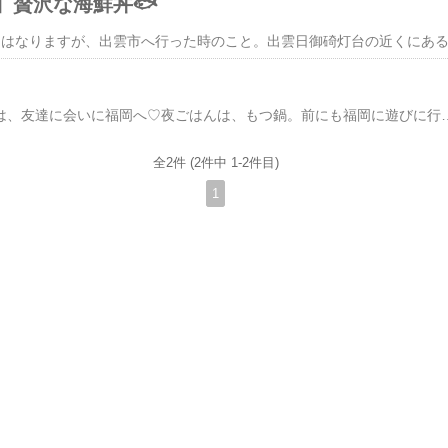
】贅沢な海鮮丼🐟
こんにちは☺この土日は、友達に会いに福岡へ♡夜ごはんは、もつ鍋。前にも福岡に遊びに行った時に、もつ鍋を食べようと思ったのですが、待ちがすごくて、断念したので、友達が予約してくれました。お店は、"一藤さん"おしゃれで、落ち着いた雰囲気のお店。接客も丁寧で、もつもプリッとしてて美味しい💕〆は、ちゃんぽん麺にしました。雑炊やお餅もありました！もつ鍋ができるまで、博多名物ごまカンパチもいただきました。【公式ショップ もつ鍋一藤】美味い もつ鍋お取り寄せ1位☆ 国産黒毛和牛もつ鍋 味噌味（2〜3人前） 九州 福岡 本場博多 お取り寄せグルメ 送料無料 もつなべ お昼には、光雲神社を参拝しました。黒田官兵衛と、その息子で初代福岡藩主の黒田長政公の御魂をお祀りしている神社。賽銭箱にお賽銭を入れると「鶴の鳴き声」が響き渡るのですが、初めて行ったので知らなくてビックリ！ランチは、kawara cafe＆dining。ソファ席でゆったりランチ♬混み合う前(11時過ぎぐらい)に行ったので、スムーズに座れました。お肉料理+お魚料理+野菜料理を堪能できる
全2件 (2件中 1-2件目)
1