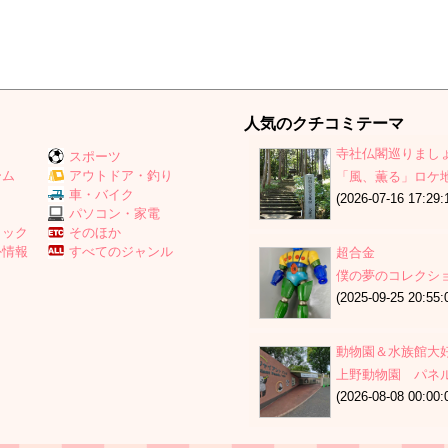
人気のクチコミテーマ
寺社仏閣巡りましょ
スポーツ
ーム
アウトドア・釣り
「風、薫る」ロケ
Ｖ
車・バイク
(2026-07-16 17:29:
パソコン・家電
ミック
そのほか
外情報
すべてのジャンル
超合金
僕の夢のコレクション
(2025-09-25 20:55:
動物園＆水族館大
上野動物園 パネル展「
(2026-08-08 00:00: