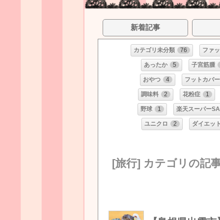
新着記事
カテゴリ未分類
76
ファッ
あったか
5
子宮筋腫
おやつ
4
フットカバー
調味料
2
花粉症
1
野球
1
楽天スーパーSA
ユニクロ
2
ダイエッ
[旅行] カテゴリの記