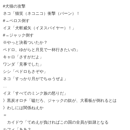
#犬猫の攻撃
ネコ「猫笑（ネコニコ）衝撃（バーン）！
#→ペロス倒す
イヌ「犬斬威矢（イヌスパイヤー）！」
#→ジャック倒す
※やっと決着ついたか？
ペドロ、ゆがらと月見で一杯行きたいの」
キャロ「さすがだよ」
ワンダ「見事でした」
シシ「ペドロもさぞや」
ネコ「すっかり月がでちゅうぜよ」
…
イヌ「すべてのミンク族の怒りだ」
》黒炭オロチ「嘘だろ、ジャックの奴が、大看板が倒れるとは
》わしには関係ねえか
＝
カイドウ「てめえが負ければこの国の全員が奴隷となる
ルフィ「ああ？