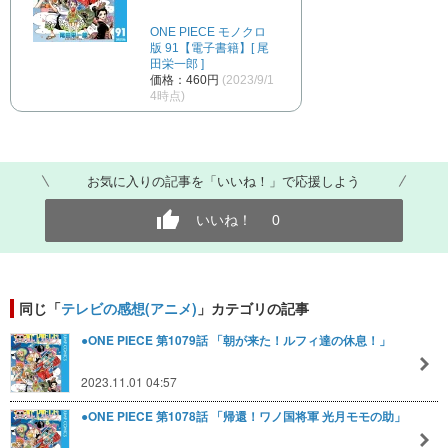
ONE PIECE モノクロ
版 91【電子書籍】[ 尾
田栄一郎 ]
価格：460円
(2023/9/1
4時点)
お気に入りの記事を「いいね！」で応援しよう
いいね！
0
同じ「
テレビの感想(アニメ)
」カテゴリの記事
●ONE PIECE 第1079話 「朝が来た！ルフィ達の休息！」
2023.11.01 04:57
●ONE PIECE 第1078話 「帰還！ワノ国将軍 光月モモの助」