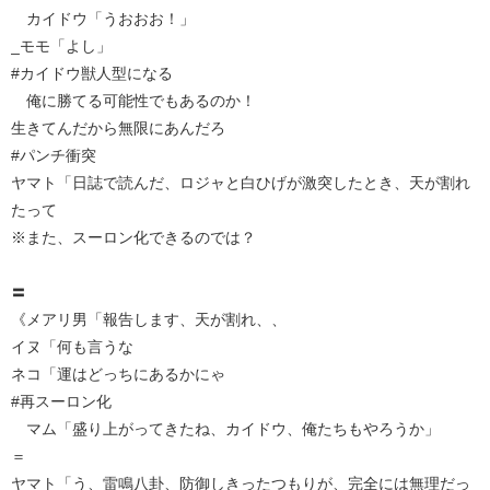
カイドウ「うおおお！」
_モモ「よし」
#カイドウ獣人型になる
俺に勝てる可能性でもあるのか！
生きてんだから無限にあんだろ
#パンチ衝突
ヤマト「日誌で読んだ、ロジャと白ひげが激突したとき、天が割れ
たって
※また、スーロン化できるのでは？
〓
《メアリ男「報告します、天が割れ、、
イヌ「何も言うな
ネコ「運はどっちにあるかにゃ
#再スーロン化
マム「盛り上がってきたね、カイドウ、俺たちもやろうか」
＝
ヤマト「う、雷鳴八卦、防御しきったつもりが、完全には無理だっ