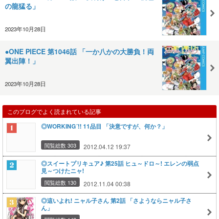
の龍猛る」
2023年10月28日
●ONE PIECE 第1046話 「一か八かの大勝負！両
翼出陣！」
2023年10月28日
このブログでよく読まれている記事
◎WORKING´!! 11品目 「決意ですが、何か？」
閲覧総数 303
2012.04.12 19:37
◎スイートプリキュア♪ 第25話 ヒュ～ドロ～! エレンの弱点
見～つけたニャ!
閲覧総数 130
2012.11.04 00:38
◎這いよれ! ニャル子さん 第2話 「さようならニャル子さ
ん」