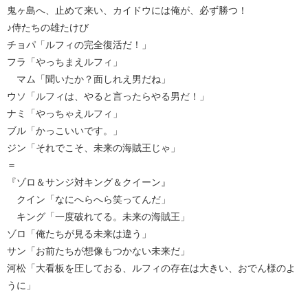
鬼ヶ島へ、止めて来い、カイドウには俺が、必ず勝つ！
♪侍たちの雄たけび
チョパ「ルフィの完全復活だ！」
フラ「やっちまえルフィ」
マム「聞いたか？面しれえ男だね」
ウソ「ルフィは、やると言ったらやる男だ！」
ナミ「やっちゃえルフィ」
ブル「かっこいいです。」
ジン「それでこそ、未来の海賊王じゃ」
＝
『ゾロ＆サンジ対キング＆クイーン』
クイン「なにへらへら笑ってんだ」
キング「一度破れてる。未来の海賊王」
ゾロ「俺たちが見る未来は違う」
サン「お前たちが想像もつかない未来だ」
河松「大看板を圧しておる、ルフィの存在は大きい、おでん様のよ
うに」