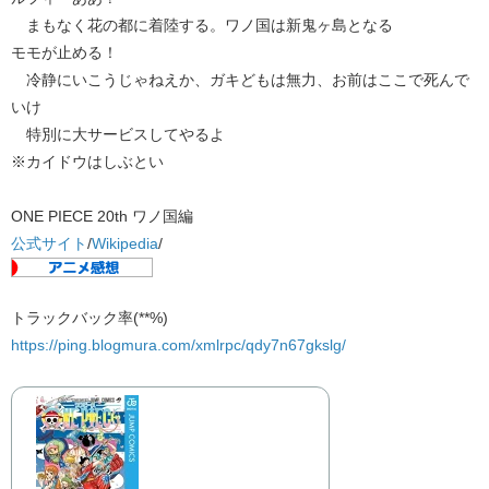
まもなく花の都に着陸する。ワノ国は新鬼ヶ島となる
モモが止める！
冷静にいこうじゃねえか、ガキどもは無力、お前はここで死んで
いけ
特別に大サービスしてやるよ
※カイドウはしぶとい
ONE PIECE 20th ワノ国編
公式サイト
/
Wikipedia
/
トラックバック率(**%)
https://ping.blogmura.com/xmlrpc/qdy7n67gkslg/