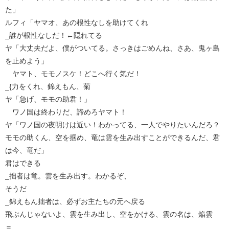
た」
ルフィ「ヤマオ、あの根性なしを助けてくれ
_誰が根性なしだ！←隠れてる
ヤ「大丈夫だよ、僕がついてる。さっきはごめんね、さあ、鬼ヶ島
を止めよう」
ヤマト、モモノスケ！どこへ行く気だ！
_{力をくれ、錦えもん、菊
ヤ「急げ、モモの助君！」
ワノ国は終わりだ、諦めろヤマト！
ヤ「ワノ国の夜明けは近い！わかってる、一人でやりたいんだろ？
モモの助くん、空を掴め、竜は雲を生み出すことができるんだ、君
は今、竜だ」
君はできる
_拙者は竜。雲を生み出す。わかるぞ、
そうだ
_錦えもん拙者は、必ずお主たちの元へ戻る
飛ぶんじゃないよ、雲を生み出し、空をかける、雲の名は、焔雲
＝