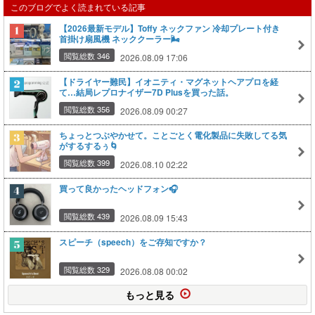
このブログでよく読まれている記事
【2026最新モデル】Toffy ネックファン 冷却プレート付き
首掛け扇風機 ネッククーラー🌬️
閲覧総数 346
2026.08.09 17:06
【ドライヤー難民】イオニティ・マグネットヘアプロを経
て…結局レプロナイザー7D Plusを買った話。
閲覧総数 356
2026.08.09 00:27
ちょっとつぶやかせて。ことごとく電化製品に失敗してる気
がするするぅ🌀
閲覧総数 399
2026.08.10 02:22
買って良かったヘッドフォン🎧
閲覧総数 439
2026.08.09 15:43
スピーチ（speech）をご存知ですか？
閲覧総数 329
2026.08.08 00:02
もっと見る