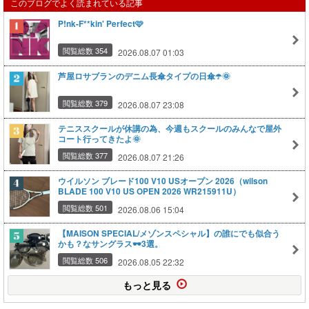
このブログでよく読まれている記事
P!nk-F**kin' Perfect🩷
閲覧総数 354
2026.08.07 01:03
芦屋ロサブランのデニム長傘タイプの日傘☂️🌞
閲覧総数 379
2026.08.07 23:08
テニススクールが休講の為、今週もスクールのみんなで屋外
コート行ってきたよ🌞
閲覧総数 377
2026.08.07 21:26
ウイルソン ブレード100 V10 USオープン 2026（wilson
BLADE 100 V10 US OPEN 2026 WR215911U）
閲覧総数 501
2026.08.06 15:04
【MAISON SPECIAL/メゾンスペシャル】の誰にでも似合う
かも？なサングラス🕶️3選。
閲覧総数 506
2026.08.05 22:32
もっと見る