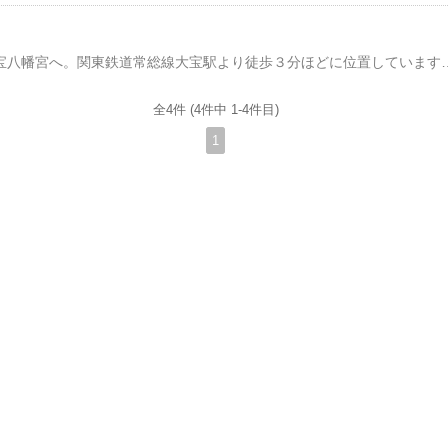
関東最古の八幡様、大宝八幡宮へ。関東鉄道常総線大宝駅より徒歩３分ほどに位置しています。随身門手水舎拝殿八幡宮大鳥居内にある「ゑびすや」さんで厄除だんごを
全4件 (4件中 1-4件目)
1