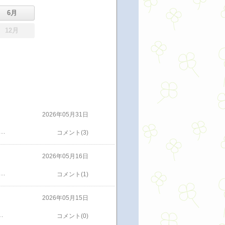
6月
12月
2026年05月31日
ね。6月6日・7日には 高砂部屋合宿稽古があるそうです。境内にある土俵は、両国国技館の土俵と同じ大きさで、土も同じく筑波山の土を使用しているのだとか。ゑびす屋さんで、前回食べられなかった厄除けだんごをいただきました。やわらかいお団子にこしあんたっぷり（白だんご１粒と草だんご２粒）お土産の折箱（↓）中サイズ24粒入り。おいしくいただきました
コメント(3)
2026年05月16日
クな建物『日中線記念館』旧熱塩駅舎 改札口ホーム側から見た駅舎事務室や待合室には資料が展示されていましたラッセル車客車の中も見学できます踏切桜の季節には駅舎のライトアップもあるそうです
コメント(1)
2026年05月15日
たが、今回は 2025年3月にリニューアルした乙女館のユニバーサルデザインの和洋室にしました。こんな感じ温泉って心も体もほぐれる～​創作料理が自慢の宿 会津 喜多方 熱塩温泉 山形屋🥜アイヅピーナツマートで買ったおやつ
コメント(0)