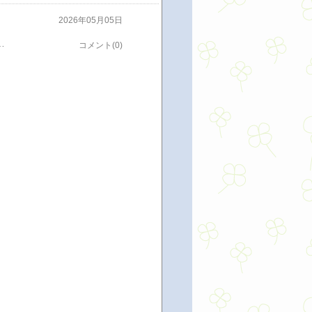
2026年05月05日
食べたかったのですが、夕方に行ったので（ゑびすやさんの営業は16時まで）間に合いませんでした。今回は純粋にお詣りだけということで、お団子はまたの機会に
コメント(0)