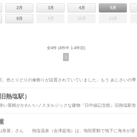
2月
3月
4月
5月
8月
9月
10月
11月
全4件 (4件中 1-4件目)
1
今月２度目の大宝八幡宮。色とりどりの傘飾りが設置されていていました。もう あじさいの季節なんです
（旧熱塩駅）
福島県喜多方市にある 赤い屋根がかわいいノスタルジッ
屋
先日お世話になった「山形屋」さん 熱塩温泉（会津盆地）は、地殻変動で地下に海水が浸透し、地熱で暖められた温泉のため 「しょっぱい」のが特徴です。山形屋さんは２度目の利用で、前回のお部屋は ≪さゆり亭 和モダンツイン≫ でし