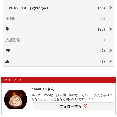
～2018/9/10 おかいもの
(68)
🍀 HH
(0)
💐
(75)
大感謝祭
(0)
PR
(2)
🙏
(3)
プロフィール
hamutanさん
食べ物・飲み物・読み物・気になるもの… あんな事やこ
んな事、とりとめもなく綴っています（＾＾）
フォローする