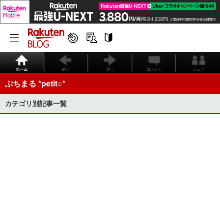
ホーム
前へ
次へ
コメント
シェア
ぷちまる *petit○*
カテゴリ別記事一覧