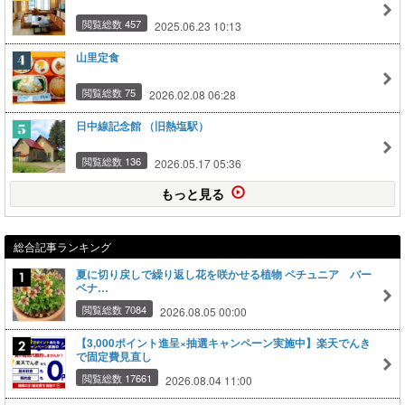
閲覧総数 457
2025.06.23 10:13
山里定食
閲覧総数 75
2026.02.08 06:28
日中線記念館 （旧熱塩駅）
閲覧総数 136
2026.05.17 05:36
もっと見る
総合記事ランキング
夏に切り戻しで繰り返し花を咲かせる植物 ペチュニア バー
ベナ…
閲覧総数 7084
2026.08.05 00:00
【3,000ポイント進呈×抽選キャンペーン実施中】楽天でんき
で固定費見直し
閲覧総数 17661
2026.08.04 11:00