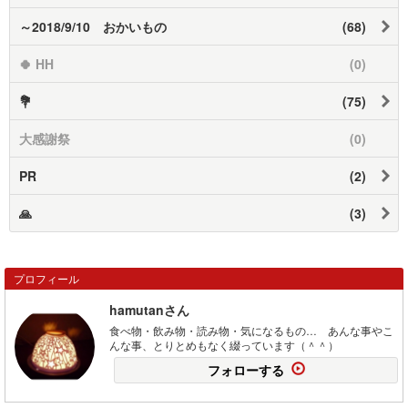
～2018/9/10 おかいもの
(68)
🍀 HH
(0)
💐
(75)
大感謝祭
(0)
PR
(2)
🙏
(3)
プロフィール
hamutanさん
食べ物・飲み物・読み物・気になるもの… あんな事やこ
んな事、とりとめもなく綴っています（＾＾）
フォローする