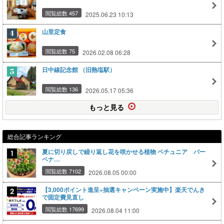
閲覧総数 457
2025.06.23 10:13
山里定食
閲覧総数 75
2026.02.08 06:28
日中線記念館 （旧熱塩駅）
閲覧総数 136
2026.05.17 05:36
もっと見る
総合記事ランキング
夏に切り戻しで繰り返し花を咲かせる植物 ペチュニア バー
ベナ…
閲覧総数 7102
2026.08.05 00:00
【3,000ポイント進呈×抽選キャンペーン実施中】楽天でんき
で固定費見直し
閲覧総数 17699
2026.08.04 11:00