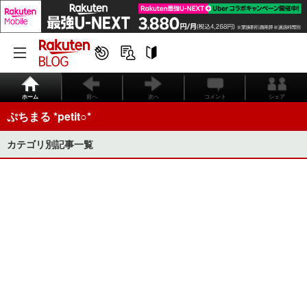
ホーム
前へ
次へ
コメント
シェア
ぷちまる *petit○*
カテゴリ別記事一覧