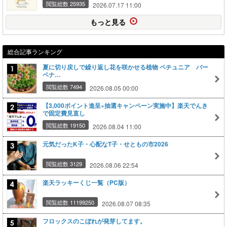
閲覧総数 25935
2026.07.17 11:00
もっと見る
総合記事ランキング
夏に切り戻しで繰り返し花を咲かせる植物 ペチュニア バー
ベナ…
閲覧総数 7494
2026.08.05 00:00
【3,000ポイント進呈×抽選キャンペーン実施中】楽天でんき
で固定費見直し
閲覧総数 19150
2026.08.04 11:00
元気だったK子・心配なT子・せともの市2026
閲覧総数 3129
2026.08.06 22:54
楽天ラッキーくじ一覧（PC版）
閲覧総数 11199250
2026.08.07 08:35
フロックスのこぼれが発芽してます。