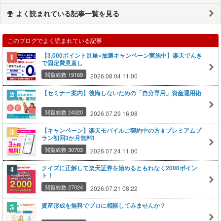
よく読まれている記事一覧を見る
このブログでよく読まれている記事
【3,000ポイント進呈×抽選キャンペーン実施中】楽天でんき
で固定費見直し
閲覧総数 19169
2026.08.04 11:00
【セミナー案内】後悔しないための「自分専用」資産運用術
閲覧総数 24320
2026.07.29 16:08
【キャンペーン】楽天モバイルご契約中の方📱プレミアムプ
ラン初回3か月無料❗
閲覧総数 30703
2026.07.24 11:00
クイズに正解して楽天証券を始めるともれなく2000ポイン
ト！
閲覧総数 27024
2026.07.21 08:22
資産形成を無料でプロに相談してみませんか？