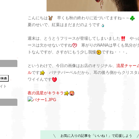
こんにちは
早くも秋の終わりに近づいてますね～～
夏のせいで、紅葉はまだまだのようです
週末は、とうとうフリースが登場してしまいました
やっ
ースは欠かせないですね
寒がりのNANAは早くも気分が
トなんですが、さすがにもう少し我慢
ですね・・・。
というわけで、今日の画像はお店のオリジナル、
流星チャー
ル
です
バナナバーベルだから、耳の後ろ側からクリスタ
ワイイんです
イト
夜の流星がキラキラ
お気に入りの記事を「いいね！」で応援しよう