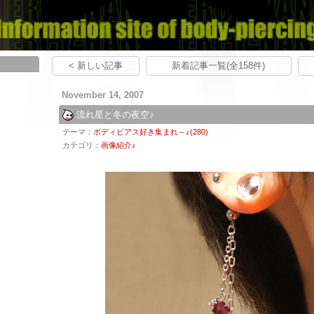
< 新しい記事
新着記事一覧(全158件)
November 14, 2007
流れ星と冬の夜空♪
テーマ：
ボディピアス好き集まれ～♪(280)
カテゴリ：
画像紹介♪