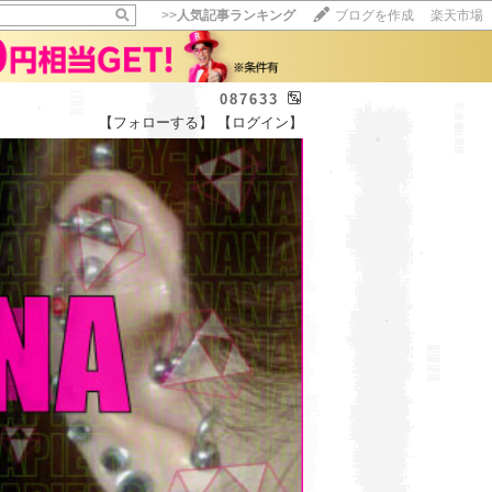
>>
人気記事ランキング
ブログを作成
楽天市場
087633
【フォローする】
【ログイン】
【毎日開催】
15記事にいいね！で1ポイント
10秒滞在
いいね!
--
/
--