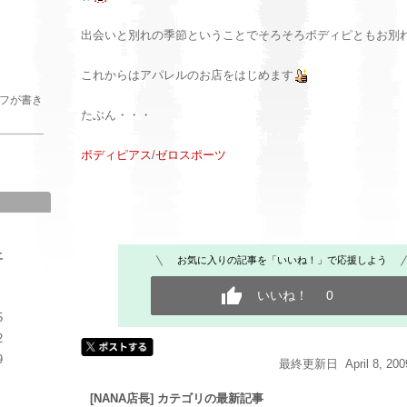
出会いと別れの季節ということでそろそろボディピともお別
これからはアパレルのお店をはじめます
ッフが書き
たぶん・・・
ボディピアス
/
ゼロスポーツ
土
お気に入りの記事を「いいね！」で応援しよう
いいね！
0
5
2
9
最終更新日 April 8, 2009
[NANA店長] カテゴリの最新記事