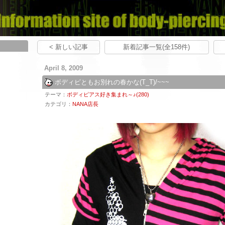
< 新しい記事
新着記事一覧(全158件)
April 8, 2009
ボディピともお別れの春かな(T_T)/~~~
テーマ：
ボディピアス好き集まれ～♪(280)
カテゴリ：
NANA店長