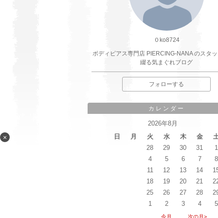
０ko8724
ボディピアス専門店 PIERCING-NANA のスタ
綴る気まぐれブログ
フォローする
カレンダー
2026年8月
日
月
火
水
木
金
×
26
27
28
29
30
31
1
2
3
4
5
6
7
8
9
10
11
12
13
14
1
16
17
18
19
20
21
2
23
24
25
26
27
28
2
30
31
1
2
3
4
5
<前の月
今月
次の月>