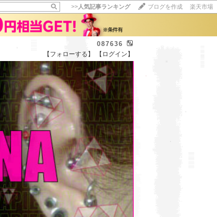
>>
人気記事ランキング
ブログを作成
楽天市場
087636
【フォローする】
【ログイン】
【毎日開催】
15記事にいいね！で1ポイント
10秒滞在
いいね!
--
/
--