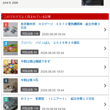
June 9, 2026
このブログでよく読まれている記事
有井製作所 ＨＯゲージ ＥＤ７０電気機関車 組立作業３
日目
閲覧総数 116
2026.08.06 05:44
フジパン パインぱん ２０２６年２９個目
閲覧総数 82
2026.08.06 05:34
今朝は猫は確認できず
閲覧総数 82
2026.08.06 19:51
今朝は猫３匹
閲覧総数 78
2026.08.05 19:44
Ｍ３リー 初期型 （ミニアート） 組立作業１０日目
閲覧総数 144
2019.08.29 04:54