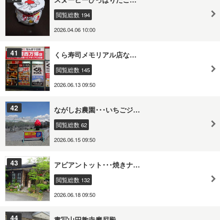
閲覧総数 194
2026.04.06 10:00
41
くら寿司メモリアル店な…
閲覧総数 145
2026.06.13 09:50
42
ながしお農園･･･いちごジ…
閲覧総数 62
2026.06.15 09:50
43
アビアントット･･･焼きナ…
閲覧総数 132
2026.06.18 09:50
44
書写山円教寺摩尼殿