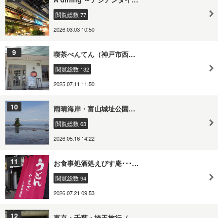
閲覧総数 77
2026.03.03 10:50
9
喫茶べんてん（神戸市西…
閲覧総数 132
2025.07.11 11:50
10
雨晴海岸・富山城址公園…
閲覧総数 63
2026.05.16 14:22
11
お食事処酒処えびす庵･･･…
閲覧総数 94
2026.07.21 09:53
12
東京・千葉・埼玉旅行（…