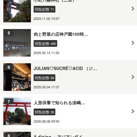
閲覧総数 71
2023.11.02 10:57
5
肉と野菜の店神戸園100時…
閲覧総数 490
2025.05.14 11:50
6
JULIAN♡SUCRÉ♡ACID （ジ…
閲覧総数 56
2025.05.04 11:07
7
人形供養で知られる淡嶋…
閲覧総数 35
2026.08.08 09:50
8
A dining ～アジアンダイ…