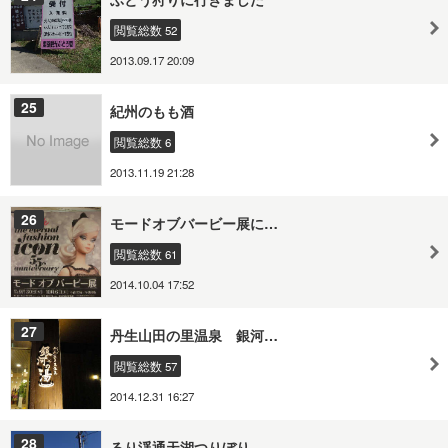
閲覧総数 52
2013.09.17 20:09
25
紀州のもも酒
閲覧総数 6
2013.11.19 21:28
26
モードオブバービー展に…
閲覧総数 61
2014.10.04 17:52
27
丹生山田の里温泉 銀河…
閲覧総数 57
2014.12.31 16:27
28
るり渓通天湖つりぼり