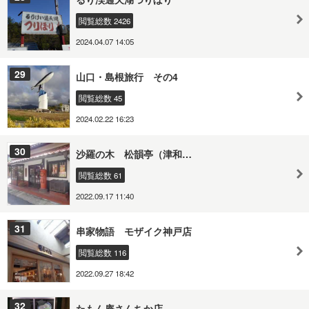
閲覧総数 2426
2024.04.07 14:05
29
山口・島根旅行 その4
閲覧総数 45
2024.02.22 16:23
30
沙羅の木 松韻亭（津和…
閲覧総数 61
2022.09.17 11:40
31
串家物語 モザイク神戸店
閲覧総数 116
2022.09.27 18:42
32
たもん庵さんちか店