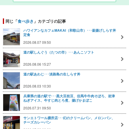
同じ「
食べ歩き
」カテゴリの記事
ハワイアンなカフェMAKAI（和歌山市）･･･釜揚げしらす丼
定食
2026.08.07 09:50
道の駅しんぐう（たつの市）･･･あんこソフト
2026.08.06 15:27
道の駅あわじ･･･淡路島の生しらす丼
2026.08.03 10:30
兵庫県の道の駅で･･･黒大豆枝豆、但馬牛牛肉そぼろ、岩津
ねぎアイス、牛すじ肉とろ煮、揚げかまぼこ
2026.07.31 09:50
サンエトワール膳所店･･･幻のクリームパン、メロンパン、
チーズカレーパン