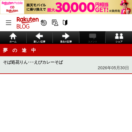
ホーム
新しい記事
過去の記事
コメント
シェア
夢 の 途 中
そば処花りん･･･えびカレーそば
2026年05月30日