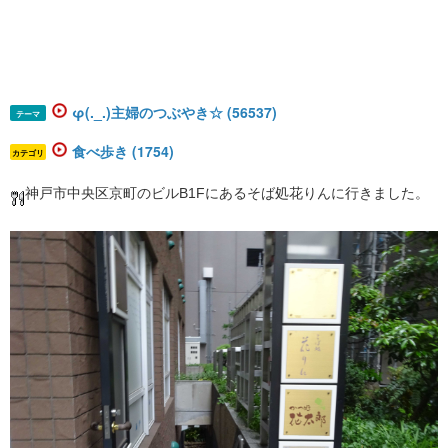
φ(._.)主婦のつぶやき☆ (56537)
テーマ
食べ歩き (1754)
カテゴリ
神戸市中央区京町のビルB1Fにあるそば処花りんに行きました。