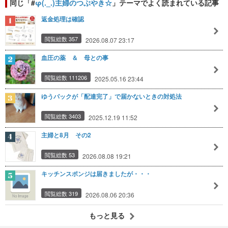
同じ「#
φ(._.)主婦のつぶやき☆
」テーマでよく読まれている記事
返金処理は確認
閲覧総数 357
2026.08.07 23:17
血圧の薬 ＆ 母との事
閲覧総数 111206
2025.05.16 23:44
ゆうパックが「配達完了」で届かないときの対処法
閲覧総数 3403
2025.12.19 11:52
主婦と8月 その2
閲覧総数 53
2026.08.08 19:21
キッチンスポンジは届きましたが・・・
閲覧総数 319
2026.08.06 20:36
もっと見る