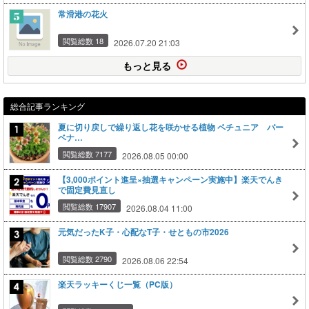
常滑港の花火
閲覧総数 18
2026.07.20 21:03
もっと見る
総合記事ランキング
夏に切り戻しで繰り返し花を咲かせる植物 ペチュニア バー
ベナ…
閲覧総数 7177
2026.08.05 00:00
【3,000ポイント進呈×抽選キャンペーン実施中】楽天でんき
で固定費見直し
閲覧総数 17907
2026.08.04 11:00
元気だったK子・心配なT子・せともの市2026
閲覧総数 2790
2026.08.06 22:54
楽天ラッキーくじ一覧（PC版）