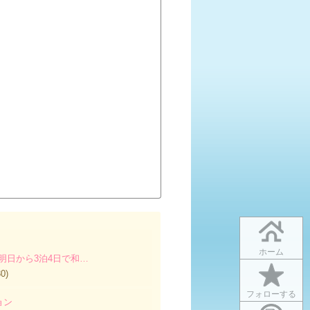
ホーム
！&明日から3泊4日で和…
0)
フォローする
ョン