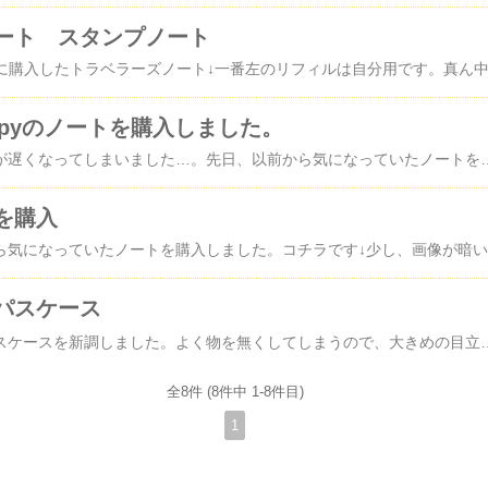
ート スタンプノート
herapyのノートを購入しました。
こんばんは☺️また更新が遅くなってしまいました…。先日、以前から気になっていたノートを購入しました。それは、『notebook therapy』の月シリーズのノートです。コチラです↓画像が、かなり大きくなっておりますがご容赦ください…。サイズは、B5を選んでみました。A5サイズにしようか迷ったのですが、紙ものを貼り付ける為のノートにしようと思い、B5さいずにしてみました。このノートは、日本で扱っているお店を探せなかったので、直接『notebook therapy』さんのサイトで購入しました。海外からの送料が心配でしたが、私の場合は5ドルで購入できたので良かったです。価格の表記が米ドルだったので、アメリカ
を購入
こんばん
パスケース
こんばんは☺️最近、パスケースを新調しました。よく物を無くしてしまうので、大きめの目立つパスケースを探していました。そこで見付けたのがコチラ↓かなり大きめのパスケース。うるせぇトリが好きなのと、お値段が安いので購入してみました。リールは付属品で、自分で取り付けるタイプのパスケースです。人によると思いますが、私はリールの取り付けが少し大変でした…😅お手頃価格なので、リールが壊れるのでは…❓と心配してましたが、今のところ問題なく使えてます。裏面の色が、少し剥げてる箇所がいくつかあったので、検品してるのかな❓お値段
全8件 (8件中 1-8件目)
1