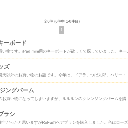
全8件 (8件中 1-8件目)
1
キーボード
こんにちは😊昨年のお買い物です。iPad mini用のキーボードが欲しくて探していました。キーボードやマウスは、たくさん種類があるので探すのが大変でした…。こだわりが無いので、とにかく安くて使いやすい物を探していました。それで見付けて購入したのがコチラです↓かわいいピンクが差し色になったキーボード。説明書は紙1
ッズ
こんにちは😊今日は、楽天以外のお買い物のお話です。今年は、ドアラ、つば九郎、ハリー・ホークのツアーに行く事が出来なかったので、Ｘの情報を見て購入しました。コチラです↓写りが悪くてすみません…😅畳んでいるので小さく見えますが、縦長のフェイスタオルです。そして、右上に小さく写っているのがキーホルダーです。中日ドラゴンズのサイトでは売っていないのが残念です。ヤクルトのオンラインショップでは期間限定
ンジングバーム
こんばんは😊かなり前のお買い物になってしまいますが、ルルルンのクレンジングバームを購入しました。以前、一度だけSMOOTH REDを使ってみましたがHYDRATE WHITEを購入しました。いつもいつも画像が大きくてすみません…。バームなので、テクスチャーは少し硬めです。初めて使った日は、洗い上がりが少しつっぱるような感じがしました。2回目以降は、特につっぱる感じもなく、しっとりしてるのかしてないのか…?といった印象です
ブラシ
こんば