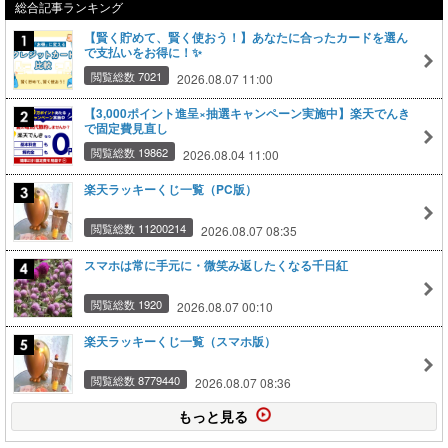
総合記事ランキング
【賢く貯めて、賢く使おう！】あなたに合ったカードを選ん
で支払いをお得に！✨
閲覧総数 7021
2026.08.07 11:00
【3,000ポイント進呈×抽選キャンペーン実施中】楽天でんき
で固定費見直し
閲覧総数 19862
2026.08.04 11:00
楽天ラッキーくじ一覧（PC版）
閲覧総数 11200214
2026.08.07 08:35
スマホは常に手元に・微笑み返したくなる千日紅
閲覧総数 1920
2026.08.07 00:10
楽天ラッキーくじ一覧（スマホ版）
閲覧総数 8779440
2026.08.07 08:36
もっと見る