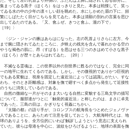
集まってゐる黒子（ほくろ）をはっきりと見た。本多は戦慄して、笑っ
てゐる水の中の少年の凛々しい顔を眺めた。水にしかめた眉の下に、頻
繁にしばたたく目がこちらを見てゐた。本多は清顯の別れの言葉を思ひ
出してゐたのである。「又、會ふぜ。きつと會ふ。瀧の下で」
［19］〉
〈ジン・ジャンの腋はあらはになった。左の乳首よりさらに左方、今
まで腕に隠されてゐたところに、夕映えの残光を含んで暮れかかる空の
やうな褐色の肌に、昂（すばる）を思はせる三つのきはめて小さな黒子
（ほくろ）が歴々とあらはれてゐた。［20］〉
不滅なる霊魂は、この世界以外の別世界に甦るのではなく、完全に同
一の地平に生れてくるのである。しかし、その微視的でありかつ巨視的
でもある変貌は、視座を固定した遠近法によっては認識しがたい。すな
わち、そのとき距離感は、対象を撫で廻すべく多点から発生して近接性
のうちに消失しているのである。
自然の微細な一片がそのまま大いなる自然に変貌する三島文学の描写
について、服部達がつとに「触覚的遠近法」と称したのは、まさに卓見
であった。三島の目は、かぎりなく視姦にちかい。
『太陽の都』の語り手が、コロンブスの航海長をつとめたジェノヴァ
人であることに、あらためて注意を促しておこう。大航海時代とは、地
球のありようを、全方位的にいわば‘触診’しようという意志に支えられ
ていた。彼らは母港を中心に、波紋をひろげるように、地球の表面を撫