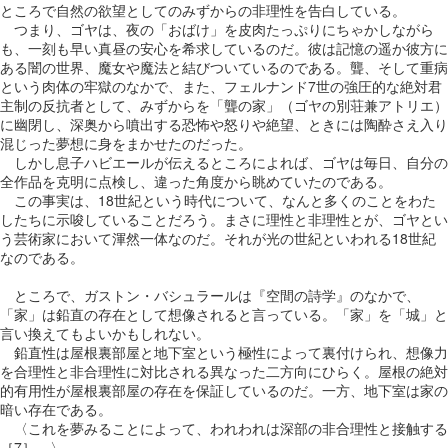
ところで自然の欲望としてのみずからの非理性を告白している。
つまり、ゴヤは、夜の「おばけ」を皮肉たっぷりにちゃかしながら
も、一刻も早い真昼の安心を希求しているのだ。彼は記憶の遥か彼方に
ある闇の世界、魔女や魔法と結びついているのである。聾、そして重病
という肉体の牢獄のなかで、また、フェルナンド7世の強圧的な絶対君
主制の反抗者として、みずからを「聾の家」（ゴヤの別荘兼アトリエ）
に幽閉し、深奥から噴出する恐怖や怒りや絶望、ときには陶酔さえ入り
混じった夢想に身をまかせたのだった。
しかし息子ハビエールが伝えるところによれば、ゴヤは毎日、自分の
全作品を克明に点検し、違った角度から眺めていたのである。
この事実は、18世紀という時代について、なんと多くのことをわた
したちに示唆していることだろう。まさに理性と非理性とが、ゴヤとい
う芸術家において渾然一体なのだ。それが光の世紀といわれる18世紀
なのである。
ところで、ガストン・バシュラールは『空間の詩学』のなかで、
「家」は鉛直の存在として想像されると言っている。「家」を「城」と
言い換えてもよいかもしれない。
鉛直性は屋根裏部屋と地下室という極性によって裏付けられ、想像力
を合理性と非合理性に対比される異なった二方向にひらく。屋根の絶対
的有用性が屋根裏部屋の存在を保証しているのだ。一方、地下室は家の
暗い存在である。
〈これを夢みることによって、われわれは深部の非合理性と接触する
［7］。〉