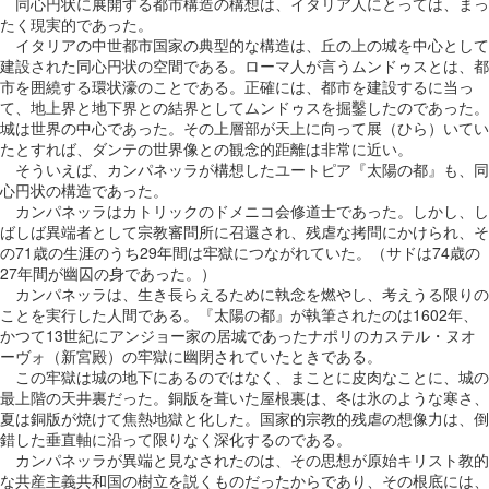
同心円状に展開する都市構造の構想は、イタリア人にとっては、まっ
たく現実的であった。
イタリアの中世都市国家の典型的な構造は、丘の上の城を中心として
建設された同心円状の空間である。ローマ人が言うムンドゥスとは、都
市を囲繞する環状濠のことである。正確には、都市を建設するに当っ
て、地上界と地下界との結界としてムンドゥスを掘鑿したのであった。
城は世界の中心であった。その上層部が天上に向って展（ひら）いてい
たとすれば、ダンテの世界像との観念的距離は非常に近い。
そういえば、カンパネッラが構想したユートピア『太陽の都』も、同
心円状の構造であった。
カンパネッラはカトリックのドメニコ会修道士であった。しかし、し
ばしば異端者として宗教審問所に召還され、残虐な拷問にかけられ、そ
の71歳の生涯のうち29年間は牢獄につながれていた。（サドは74歳の
27年間が幽囚の身であった。）
カンパネッラは、生き長らえるために執念を燃やし、考えうる限りの
ことを実行した人間である。『太陽の都』が執筆されたのは1602年、
かつて13世紀にアンジョー家の居城であったナポリのカステル・ヌオ
ーヴォ（新宮殿）の牢獄に幽閉されていたときである。
この牢獄は城の地下にあるのではなく、まことに皮肉なことに、城の
最上階の天井裏だった。銅版を葺いた屋根裏は、冬は氷のような寒さ、
夏は銅版が焼けて焦熱地獄と化した。国家的宗教的残虐の想像力は、倒
錯した垂直軸に沿って限りなく深化するのである。
カンパネッラが異端と見なされたのは、その思想が原始キリスト教的
な共産主義共和国の樹立を説くものだったからであり、その根底には、