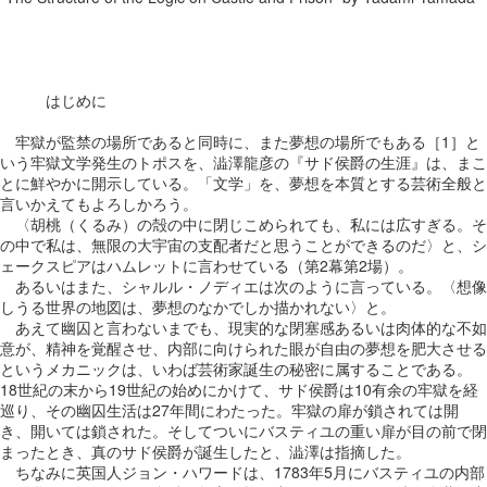
はじめに
牢獄が監禁の場所であると同時に、また夢想の場所でもある［1］と
いう牢獄文学発生のトポスを、澁澤龍彦の『サド侯爵の生涯』は、まこ
とに鮮やかに開示している。「文学」を、夢想を本質とする芸術全般と
言いかえてもよろしかろう。
〈胡桃（くるみ）の殻の中に閉じこめられても、私には広すぎる。そ
の中で私は、無限の大宇宙の支配者だと思うことができるのだ〉と、シ
ェークスピアはハムレットに言わせている（第2幕第2場）。
あるいはまた、シャルル・ノディエは次のように言っている。〈想像
しうる世界の地図は、夢想のなかでしか描かれない〉と。
あえて幽囚と言わないまでも、現実的な閉塞感あるいは肉体的な不如
意が、精神を覚醒させ、内部に向けられた眼が自由の夢想を肥大させる
というメカニックは、いわば芸術家誕生の秘密に属することである。
18世紀の末から19世紀の始めにかけて、サド侯爵は10有余の牢獄を経
巡り、その幽囚生活は27年間にわたった。牢獄の扉が鎖されては開
き、開いては鎖された。そしてついにバスティユの重い扉が目の前で閉
まったとき、真のサド侯爵が誕生したと、澁澤は指摘した。
ちなみに英国人ジョン・ハワードは、1783年5月にバスティユの内部