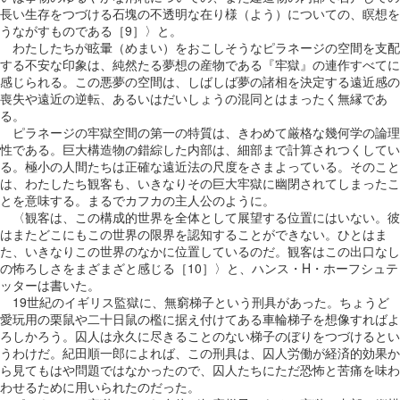
長い生存をつづける石塊の不透明な在り様（よう）についての、瞑想を
うながすものである［9］〉と。
わたしたちが眩暈（めまい）をおこしそうなピラネージの空間を支配
する不安な印象は、純然たる夢想の産物である『牢獄』の連作すべてに
感じられる。この悪夢の空間は、しばしば夢の諸相を決定する遠近感の
喪失や遠近の逆転、あるいはだいしょうの混同とはまったく無縁であ
る。
ピラネージの牢獄空間の第一の特質は、きわめて厳格な幾何学の論理
性である。巨大構造物の錯綜した内部は、細部まで計算されつくしてい
る。極小の人間たちは正確な遠近法の尺度をさまよっている。そのこと
は、わたしたち観客も、いきなりその巨大牢獄に幽閉されてしまったこ
とを意味する。まるでカフカの主人公のように。
〈観客は、この構成的世界を全体として展望する位置にはいない。彼
はまたどこにもこの世界の限界を認知することができない。ひとはま
た、いきなりこの世界のなかに位置しているのだ。観客はこの出口なし
の怖ろしさをまざまざと感じる［10］〉と、ハンス・H・ホーフシュテ
ッターは書いた。
19世紀のイギリス監獄に、無窮梯子という刑具があった。ちょうど
愛玩用の栗鼠や二十日鼠の檻に据え付けてある車輪梯子を想像すればよ
ろしかろう。囚人は永久に尽きることのない梯子のぼりをつづけるとい
うわけだ。紀田順一郎によれば、この刑具は、囚人労働が経済的効果か
ら見てもはや問題ではなかったので、囚人たちにただ恐怖と苦痛を味わ
わせるために用いられたのだった。