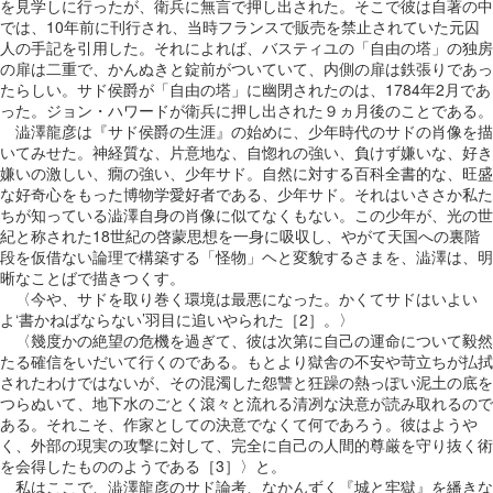
を見学しに行ったが、衛兵に無言で押し出された。そこで彼は自著の中
では、10年前に刊行され、当時フランスで販売を禁止されていた元囚
人の手記を引用した。それによれば、バスティユの「自由の塔」の独房
の扉は二重で、かんぬきと錠前がついていて、内側の扉は鉄張りであっ
たらしい。サド侯爵が「自由の塔」に幽閉されたのは、1784年2月であ
った。ジョン・ハワードが衛兵に押し出された９ヵ月後のことである。
澁澤龍彦は『サド侯爵の生涯』の始めに、少年時代のサドの肖像を描
いてみせた。神経質な、片意地な、自惚れの強い、負けず嫌いな、好き
嫌いの激しい、癇の強い、少年サド。自然に対する百科全書的な、旺盛
な好奇心をもった博物学愛好者である、少年サド。それはいささか私た
ちが知っている澁澤自身の肖像に似てなくもない。この少年が、光の世
紀と称された18世紀の啓蒙思想を一身に吸収し、やがて天国への裏階
段を仮借ない論理で構築する「怪物」ヘと変貌するさまを、澁澤は、明
晰なことばで描きつくす。
〈今や、サドを取り巻く環境は最悪になった。かくてサドはいよい
よ‘書かねばならない’羽目に追いやられた［2］。〉
〈幾度かの絶望の危機を過ぎて、彼は次第に自己の運命について毅然
たる確信をいだいて行くのである。もとより獄舎の不安や苛立ちが払拭
されたわけではないが、その混濁した怨讐と狂躁の熱っぽい泥土の底を
つらぬいて、地下水のごとく滾々と流れる清冽な決意が読み取れるので
ある。それこそ、作家としての決意でなくて何であろう。彼はようや
く、外部の現実の攻撃に対して、完全に自己の人間的尊厳を守り抜く術
を会得したもののようである［3］〉と。
私はここで、澁澤龍彦のサド論考、なかんずく『城と牢獄』を繙きな