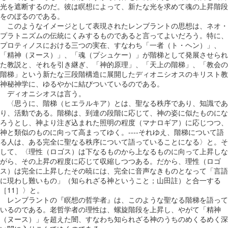
光を遮断するのだ。彼は瞑想によって、新たな光を求めて魂の上昇階段
をのぼるのである。
このようなイメージとして表現されたレンブラントの思想は、ネオ・
プラトニズムの伝統にくみするものであると言ってよいだろう。特に、
プロティノスにおける三つの実在、すなわち「一者（ト・ヘン）」、
「精神（ヌース）」、「魂（プシュケー）」が階梯として発展させられ
た教説と、それを引き継ぎ、「神的原理」、「天上の階梯」、「教会の
階梯」という新たな三段階構造に展開したディオニシオスのキリスト教
神秘神学に、ゆるやかに結びついているのである。
ディオニシオスは言う。
〈思うに、階梯（ヒエラルキア）とは、聖なる秩序であり、知識であ
り、活動である。階梯は、到達の段階に応じて、神の姿に似たものにな
ろうとし、神より注ぎ込まれた照明の程度（マナロギア）に応じつつ、
神と類似のものに向って高まってゆく。----それゆえ、階梯について語
る人は、ある完全に聖なる秩序について語っていることになる〉と。そ
して、〈理性（ロゴス）は下なるものから上なるものに向って上昇しな
がら、その上昇の程度に応じて収縮しつつある。だから、理性（ロゴ
ス）は完全に上昇したその暁には、完全に音声なきものとなって「言語
に現わし難いもの」（知られざる神ということ；山田註）と合一する
［11］〉と。
レンブラントの『瞑想の哲学者』は、このような聖なる階梯を語って
いるのである。老哲学者の理性は、螺旋階段を上昇し、やがて「精神
（ヌース）」を超えた闇、すなわち知られざる神のうちのめくるめく深