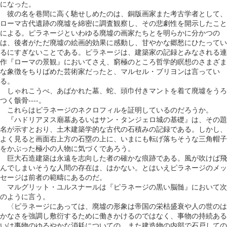
になった。
彼の名を巷間に高く馳せしめたのは、銅版画家また考古学者として、
ローマ古代遺跡の廃墟を綿密に調査観察し、その悲劇性を開示したこと
による。ピラネージといわゆる廃墟の画家たちとを明らかに分かつの
は、後者がただ廃墟の絵画的効果に感動し、甘やかな郷愁にひたってい
るにすぎないことである。ピラネージは、建築家の記録とみなされる連
作『ローマの景観』においてさえ、窮極のところ哲学的瞑想のさまざま
な象徴をちりばめた芸術家だったと、マルセル・ブリヨンは言ってい
る。
しゃれこうべ、あばかれた墓、蛇、頭巾付きマントを着て廃墟をうろ
つく骸骨----。
これらはピラネージのネクロフィルを証明しているのだろうか。
『ハドリアヌス廟墓あるいはサン・タンジェロ城の基礎』は、その題
名が示すとおり、土木建築学的な古代の石積みの記録である。しかし、
よく見ると画面右上方の石塁の上に、いまにも転げ落ちそうな三角帽子
をかぶった極小の人物に気づくであろう。
巨大石造建築は永遠を志向した者の確かな痕跡である。風が吹けば飛
んでしまいそうな人間の存在は、はかない。とはいえピラネージのメッ
セージは前者の範疇にあるのだ。
マルグリット・ユルスナールは『ピラネージの黒い脳髄』において次
のように言う。
〈ピラネージにあっては、廃墟の形象は帝国の栄枯盛衰や人の世のは
かなさを強調し敷衍するために働きかけるのではなく、事物の持続ある
いは事物のゆるやかな消耗についての、また建造物の内部で石戸しての