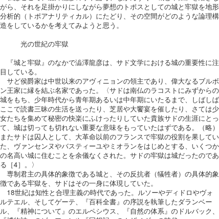
がら、それを足掛かりにしながら夢想のトポスとしての城と牢獄を地形
分析的（トポアナリティカル）にたどり、その空間がどのような論理構
造をしているかを考えてみようと思う。
光の世紀の牢獄
『城と牢獄』のなかで澁澤龍彦は、サド文学における城の重要性に注
目している。
サど侯爵家は中世以来のアヴィニョンの領主であり、偉大なるブルボ
ン王家に縁を結ぶ名家であった。〈サドは南仏のラコストにみずからの
城をもち、少年時代から青年期あるいは中年期にいたるまで、しばしば
ここで読書三昧の生活を送ったり、芝居や大饗宴を催したり、さては少
女たちを集めて秘密の快楽にふけったりしていた貴族サドの生涯にとっ
て、城は切っても切れない重要な意味をもっていたはずである。（略）
またサドは囚人として、大革命以前のフランスで牢獄の役割を果してい
た、ヴァンセンヌやバスティーユやミオランをはじめとする、いくつか
の名高い城に住むことを余儀なくされた。サドの牢獄は城だったのであ
る［4］。〉
専制君主の具体的象徴である城と、その反抗者（犠牲者）の具体的象
徴である牢獄を、サドはその一身に体現していた。
18世紀は知性と合理主義の時代であった。ルソーやディドロやヴォ
ルテエル、そしてゲーテ、『百科全書』の序説を執筆したダランベー
ル、『精神について』のエルペシウス、『自然の体系』のドルバック、