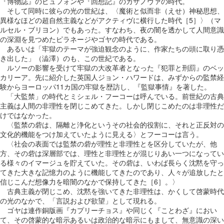
『博物誌』のビュフォンや『回想記』のカザノヴァの時代。
そして同時に彼らの光の世紀は、〈魔術と似而非（えせ）神秘思想、
異様なほどの超自然主義などがアクティヴに横行した時代［5］〉（マ
ルセル・ブリヨン）でもあった。すなわち、夜の闇を透かして人間意識
の深淵を見つめたピラネージやゴヤの時代である。
あるいは「牢獄のテーマが強迫観念のように、作家たちの頭に取り憑
き出した」（澁澤）のも、この世紀である。
ルソーの影響を受けて牢獄の大改革者となった『犯罪と刑罰』のベッ
カリーア。先に紹介した英国人ジョン・ハワードは、みずからの監禁経
験からヨーロッパ11カ国の牢獄を歴訪し、『監獄事情』を著した。
「大監禁」の時代とミシェル・フーコーは呼んでいる。前世紀の古典
主義は人間の非理性を閉じこめてきた。しかし閉じこめたのは非理性だ
けではなかった。
〈監禁の砦は、隔離と浄化というその社会的役割に、それと正反対の
文化的機能をつけ加えていたように見える〉とフーコーは言う。
〈社会の表面では監禁の砦が理性と非理性とを区分していたが、他
方、その砦は深層部では、理性と非理性とが混じりあい一つになってい
る様々のイマージュを貯えていた。その砦は、いわば長らく沈黙を守っ
てきた大きな記憶力のように機能してきたのであり、人々が追放したと
信じこんだ想像力を暗闇のなかで保持してきた［6］。〉
古典主義が閉じこめ、沈黙を強いてきた非理性は、かくして啓蒙時代
の光のなかで、「言説および欲望」として現れる。
ゴヤは連作銅版画『カプリーチョス』や同じく『ことわざ』におい
て、その啓蒙的な暗示あるいは政治的な暗示にもまして、無意識の深い