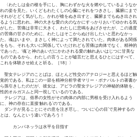
〈わたしは金の槍を手にし、胸にわずかな火を燃やしているようなか
れの姿を見た。いくどもわたくしの心臓にそれをつきさし、臓腑にまで
それがとどく気がした。かれが槍をぬき出すと、臓腑までもぬき出され
るように思われ、神の大きな愛の火のなかにすっかりおいてゆかれる気
がした。苦痛は非常に大きく、わたしに悲鳴をあげさせたが、この過度
の苦痛の甘さのために、わたしはそこからぬけ出したいと思わなかっ
た。魂はいまや、まさしく神によって満たされていた。肉体がある関係
をもち、それも大いに関係していたけれども苦痛は肉体でなく、精神的
であった。‘魂’と神のあいだにかわされる愛の触れあいはじつに甘美な
ものであるから、わたしの言うことが嘘言だと思えるひとにはすべて、
これを体験させ給えと祈る。［18］〉
聖女テレジアのことばは、ほとんど性交のアナロジーと思えるほど触
覚的である。私はこの一節を精神分析学者マリー・ボナパルトの著書か
ら孫引きしたのだが、彼女は、アビラの聖女テレジアの神秘的体験を、
性的オルガスムと同一視しているのである。
テレジアは、俗界の女性がその肉体の内部に男根を受け入れるよう
に、神の存在に直接‘触れる’のである。
ダンテが見ることにその意を注ぎ尽し、ついに‘心の目’で見神するの
とは、なんという違いであろう！
カンパネッラは水平を目指す