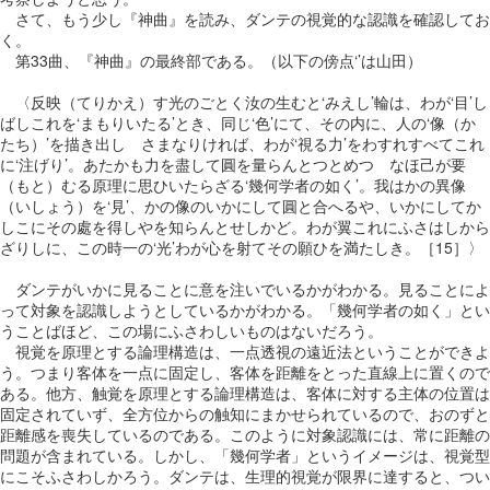
さて、もう少し『神曲』を読み、ダンテの視覚的な認識を確認してお
く。
第33曲、『神曲』の最終部である。（以下の傍点‘’は山田）
〈反映（てりかえ）す光のごとく汝の生むと‘みえし’輪は、わが‘目’し
ばしこれを‘まもりいたる’とき、同じ‘色’にて、その内に、人の‘像（か
たち）’を描き出しゝさまなりければ、わが‘視る力’をわすれすべてこれ
に‘注げり’。あたかも力を盡して圓を量らんとつとめつゝなほ己が要
（もと）むる原理に思ひいたらざる‘幾何学者の如く’。我はかの異像
（いしょう）を‘見’、かの像のいかにして圓と合へるや、いかにしてか
しこにその處を得しやを知らんとせしかど。わが翼これにふさはしから
ざりしに、この時一の‘光’わが心を射てその願ひを満たしき。［15］〉
ダンテがいかに見ることに意を注いでいるかがわかる。見ることによ
って対象を認識しようとしているかがわかる。「幾何学者の如く」とい
うことばほど、この場にふさわしいものはないだろう。
視覚を原理とする論理構造は、一点透視の遠近法ということができよ
う。つまり客体を一点に固定し、客体を距離をとった直線上に置くので
ある。他方、触覚を原理とする論理構造は、客体に対する主体の位置は
固定されていず、全方位からの触知にまかせられているので、おのずと
距離感を喪失しているのである。このように対象認識には、常に距離の
問題が含まれている。しかし、「幾何学者」というイメージは、視覚型
にこそふさわしかろう。ダンテは、生理的視覚が限界に達すると、つい