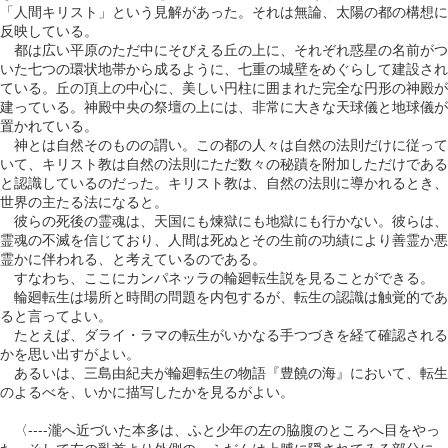
「人間キリスト」という見解があった。それは無論、太陽の都の構想に
反映している。
都は広い平原のただ中にそびえる丘の上に、それぞれ惑星の名前がつ
いた七つの環状地帯から成るように、七重の城壁をめぐらして建設され
ている。丘の頂上の中心に、美しい円柱に囲まれた完全な円形の神殿が
建っている。神殿中央の祭壇の上には、非常に大きな天球儀と地球儀が
置かれている。
神とは自然そのものの謂い。この都の人々は自然の法則だけに従って
いて、キリスト教は自然の法則にただ数々の秘蹟を附加しただけである
と認識しているのだった。キリスト教は、自然の法則に導かれるとき、
世界の主たる法になると。
彼らの死後の霊魂は、天国にも煉獄にも地獄にも行かない。彼らは、
霊魂の不滅を信じており、人間は死ぬとその生前の功績により善霊か悪
霊かに伴われる、と考えているのである。
すなわち、ここにカンパネッラの輪廻転生説を見ることができる。
輪廻転生は場所と時間の問題を内包するが、転生の認識は触覚的であ
ると言ってよい。
たとえば、ダライ・ラマの転生がいかなる手つづきを経て確認される
かを思い出すがよい。
あるいは、三島由紀夫が輪廻転生の物語『豊饒の海』において、転生
のよるべを、いかに描写したかを見るがよい。
〈----瀧へ近づいた本多は、ふと少年の左の脇腹のところへ目をやっ
た。そして左の乳首より外側の、ふだんは上膊に隠されてゐる部分に、