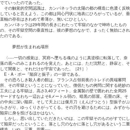
でていったのであった。
その触覚的空間認識は、カンパネッラの太陽の都の構造に色濃く反映
していると言えよう。この都は同心円状に地表にひろがっているが、垂
直軸の存在はきわめて希薄か、無いにひとしい。
カンパネッラは29年間の長きにわたって牢獄のなかで呻吟したもの
の、その牢獄空間の垂直性は、彼の夢想のなかで、まったく無効にされ
たのである。
夢想が生まれぬ場所
〈----一切の感覚は、冥府へ墜ちる魂のように真逆様に転落して、奈
落の底へのみこまれるのを覚えた。あとには、ただ沈黙と、静寂と、そ
して闇夜と、それだけが宇宙であった。［21］〉
E・A・ポー『陥穽と振子』の一節である。
その恐ろしき殺人者の館は、フランス占領前夜のトレドの異端審問
所、その牢獄ということになっていた。僧侶たちの拷問に関する絶妙の
工夫による牢獄は、高さ3,40フィート、金属製の壁で囲われた全周25
ヤードすなわち一辺およそ6メートル弱の、暗黒の部屋。石畳の床。そ
の中央に深い陥穽。そして天上には偃月刀（えんげつとう）型振子がぶ
らさがり、ゆっくりさがってくる。その刃を避けるためには、みずから
陥穽に身を投げるほかはない。
しかし、思い出していただきたいのは、この牢獄そのものがすでにし
て陥穽だったということ。落とし穴のなかに落とし穴があるという二重
構造。いや、三重、四重----。