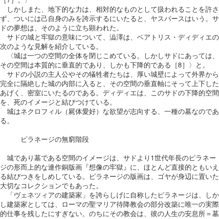
しかしまた、地下的な力は、相対的なものとして扱われることを許さ
ず、ついには己自身のみを誇示するにいたると、ヤスパースはいう。サ
ドの夢想は、そのように立ち顕われた。
サドの城と牢獄の意味について、澁澤は、ベアトリス・ディディエの
次のような見解を紹介している。
〈城は一つの空間の全体を閉じこめている。しかしサドにあっては、
その空間は本質的に垂直的であり、しかも下降的である［8］〉と。
サドの小説の主人公やその犠牲者たちは、厚い城壁によって外界から
完全に隔絶した城の内部に入ると、その空間の垂直軸にそって上下した
あげく、密室にいたるのである。ディディエは、このサドの下降的空間
を、死のイメージと結びつけている。
城はネクロフィル（屍体愛好）な欲望が志向する、一種の墓なのであ
る。
ピラネージの無窮階段
城であり墓である空間のイメージは、サドより1世代年長のピラネー
ジの形而上的な連作銅版画『想像の牢獄』に、ほとんど直接的ともいえ
る結びつきをしめしている。ピラネージの版画は、ゴヤが身辺に置いた
大切なコレクションでもあった。
「ヴェネツィアの建築家」を誇らしげに自称したピラネージは、しか
し建築家としては、ローマの聖マリア待降教会の部分改築に唯一の実際
的仕事を残したにすぎない。のちにその教会は、彼の人生の安息所＝墓