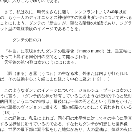
い闇に入りこんでゆくのである。
さて、私は次に、時代をさらに遡り、レンブラントより340年以前
の、もう一人のディオニシオス神秘神学の後継者ダンテについて述べる
ことにしよう。ダンテの『新曲』が、聖なる階梯の物語であり、ジグラ
ット型の螺旋階段のイメージであることを。
ダンテの目の力
『神曲』に表現されたダンテの世界像（imago mundi）は、垂直軸に
そって上昇する同心円の空間として開示される。
天堂篇の第14歌は次のようにはじまる。
〈圓（まる）き器（うつわ）の中なる水、外または内より打たれれ
ば、その波動中心より縁にまた縁より中心に及ぶ［12］。〉
このようなダンテのイメージについて、ジョルジュ・ブーレは次のよ
うに言う。〈ダンテ的な神が所有しているこのような絶対的中心と絶対
的円周という二つの特徴は、最後には一個の円と点という形象をかりた
神の至福のヴィジョンに達する一連の経路のなかによく表わされている
［13］。〉
この経路は、私見によれば、同心円の水平性に対してその中心に垂直
する世界軸に沿うているのである。すなわちダンテが幻想した世界像
は、世界の最下部に漏斗状をした地獄があり、人の霊魂は、煉獄の火に