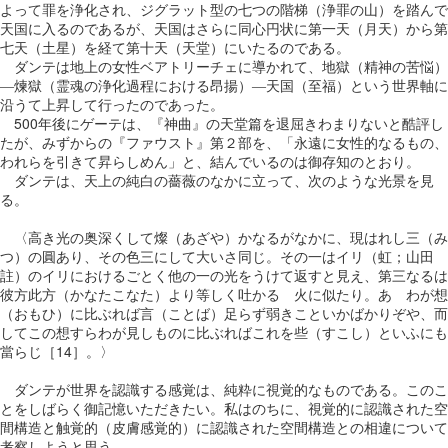
よって罪を浄化され、ジグラット型の七つの階梯（浄罪の山）を踏んで
天国に入るのであるが、天国はさらに同心円状に第一天（月天）から第
七天（土星）を経て第十天（天堂）にいたるのである。
ダンテは地上の女性ベアトリーチェに導かれて、地獄（精神の苦悩）
―煉獄（霊魂の浄化過程における昂揚）―天国（至福）という世界軸に
沿うて上昇して行ったのであった。
500年後にゲーテは、『神曲』の天堂篇を退屈きわまりないと酷評し
たが、みずからの『ファウスト』第２部を、「永遠に女性的なるもの、
われらを引きて昇らしめん」と、結んでいるのは御存知のとおり。
ダンテは、天上の純白の薔薇のなかに立って、次のような光景を見
る。
〈高き光の奥深くして燦（あざや）かなるがなかに、現はれし三（み
つ）の圓あり、その色三にして大いさ同じ。その一はイリ（虹；山田
註）のイリにおけるごとく他の一の光をうけて返すと見え、第三なるは
彼方此方（かなたこなた）より等しく吐かるゝ火に似たり。あゝわが想
（おもひ）に比ぶれば言（ことば）足らず弱きこといかばかりぞや、而
してこの想すらわが見しものに比ぶればこれを些（すこし）といふにも
當らじ［14］。〉
ダンテが世界を認識する感覚は、純粋に視覚的なものである。このこ
とをしばらく御記憶いただきたい。私はのちに、視覚的に認識された空
間構造と触覚的（皮膚感覚的）に認識された空間構造との相違について
考察しようと思う。