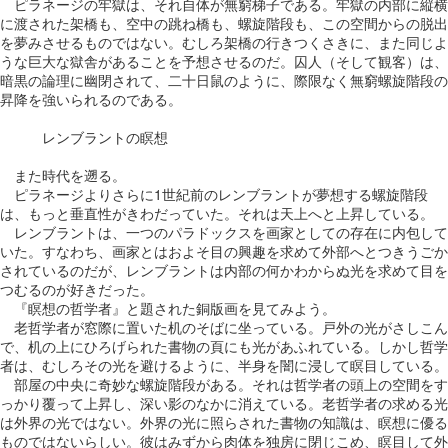
ピラネージの牢獄は、それ自体が無窮梯子である。牢獄の内部に縦横
に渡された架橋も、空中の跳ね橋も、螺旋階段も、この空間からの脱出
を夢みさせるものではない。むしろ架橋の行きつくさきに、また同じよ
うな巨大な獄舎があることを予想させるのだ。囚人（そして観客）は、
暗黒の論理に幽閉されて、二十日鼠のように、際限なく無窮螺旋階段の
昇降を強いられるのである。
レンブラントの瞑想
また時代を遡る。
ピラネージよりさらに1世紀前のレンブラントが夢想する螺旋階段
は、もっと垂直性がきわだっていた。それは天上へと上昇している。
レンブラントは、一つのパラドックスを画家としての存在に内包して
いた。すなわち、画家とはおよそ目の興趣を求めて外部へとつきうごか
されているのだが、レンブラントは内部の何かわからぬ光を求めて目を
つむるのが好きだった。
『瞑想の哲学者』と題された銅版画を見てみよう。
老哲学者が窓際に置いた机のそばに坐っている。戸外の光がさしこん
で、机の上にひろげられた書物の頁にも光があふれている。しかし哲学
者は、むしろその光を避けるように、半身を闇に浸して瞑目している。
部屋の中央に奇妙な螺旋階段がある。それは哲学者の頭上の空間をす
っかり覆って上昇し、深い影のなかに消えている。老哲学者の求める光
は外界の光ではない。外界の光に照らされた書物の知識は、瞑想に優る
ものではないらしい。彼はみずから肉体を独房に閉じこめ、瞑目して外