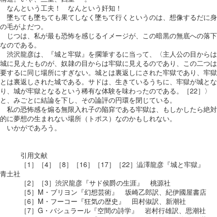
なんという工夫！ なんという奸知！
墜ちても墜ちても果てしなく墜ちて行くというのは、想像するだに身
の毛がよだつ。
じつは、私が最も恐怖を感じるイメージが、この暗黒の無底への落下
なのである。
渋沢龍彦は、『城と牢獄』を擱筆するに当って、〈主人公の目からは
城に見えたものが、奴隷の目からは牢獄に見えるのであり、この二つは
要するに同じ場所にすぎない。城とは裏返しにされた牢獄であり、牢獄
とは裏返しされた城である。サドは、生きているうちに、牢獄が城とな
り、城が牢獄となるという稀有な体験を味わったのである。［22］〉
と、みごとに結論を下し、その論評の円環を閉じている。
私の恐怖感を煽る無限入れ子の陥穽である牢獄は、もしかしたら絶対
的に夢想の生まれない場所（トポス）なのかもしれない。
いかがであろう。
引用文献
［1］［4］［8］［16］［17］［22］澁澤龍彦『城と牢獄』
青土社
［2］［3］渋沢龍彦『サド侯爵の生涯』 桃源社
［5］M・ブリヨン『幻想芸術』 坂崎乙郎訳、紀伊國屋書店
［6］M・フーコー『狂気の歴史』 田村俶訳、新潮社
［7］G・バシュラール『空間の詩学』 岩村行雄訳、思潮社