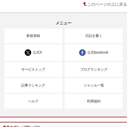
このページの上に戻る
メニュー
新規登録
日記を書く
公式X
公式facebook
サービストップ
ブログランキング
記事ランキング
ジャンル一覧
ヘルプ
利用規約