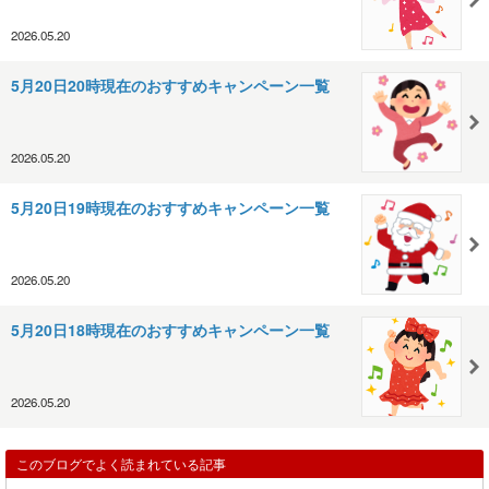
2026.05.20
5月20日20時現在のおすすめキャンペーン一覧
2026.05.20
5月20日19時現在のおすすめキャンペーン一覧
2026.05.20
5月20日18時現在のおすすめキャンペーン一覧
2026.05.20
このブログでよく読まれている記事