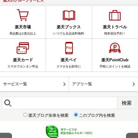
楽天のグループサービス
楽天市場
楽天ブックス
楽天トラベル
商品数は1億点以上
いつでも全品送料無料
簡単宿泊予約！
楽天カード
楽天ペイ
楽天PointClub
スマホでカンタン申込
スマホをお財布に
手軽にポイントを確認
サービス一覧
アプリ一覧
楽天ブログ全体を検索
このブログ内を検索