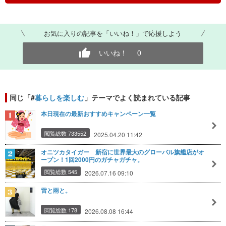
お気に入りの記事を「いいね！」で応援しよう
いいね！
0
同じ「#
暮らしを楽しむ
」テーマでよく読まれている記事
本日現在の最新おすすめキャンペーン一覧
閲覧総数 733552
2025.04.20 11:42
オニツカタイガー 新宿に世界最大のグローバル旗艦店がオ
ープン！1回2000円のガチャガチャ。
閲覧総数 545
2026.07.16 09:10
雷と雨と。
閲覧総数 178
2026.08.08 16:44