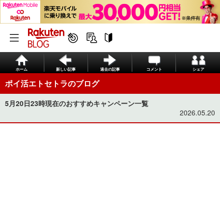
ホーム
新しい記事
過去の記事
コメント
シェア
ポイ活エトセトラのブログ
5月20日23時現在のおすすめキャンペーン一覧
2026.05.20